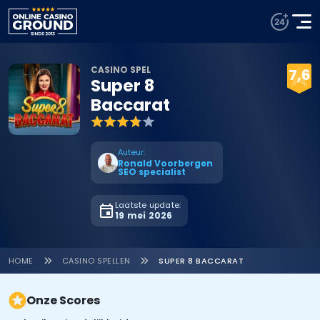
ORANJE PALACE
Bezoek Oranje
100% tot € 250
CASINO SPEL
7,6
Palace
bonus
Super 8
Baccarat
Auteur:
Ronald Voorbergen
SEO specialist
Laatste update:
19 mei 2026
HOME
CASINO SPELLEN
SUPER 8 BACCARAT
Onze Scores