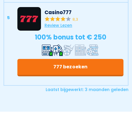
Casino777
5
8,3
Review Lezen
100% bonus tot € 250
777 bezoeken
Laatst bijgewerkt: 3 maanden geleden