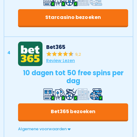
Starcasino bezoeken
Bet365
4
9,2
Review Lezen
10 dagen tot 50 free spins per
dag
Bet365 bezoeken
Algemene voorwaarden