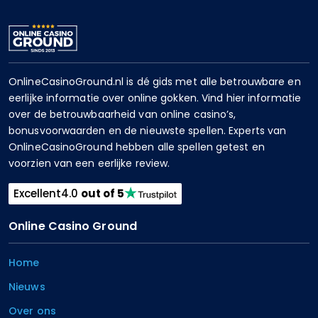
OnlineCasinoGround.nl is dé gids met alle betrouwbare en
eerlijke informatie over online gokken. Vind hier informatie
over de betrouwbaarheid van online casino’s,
bonusvoorwaarden en de nieuwste spellen. Experts van
OnlineCasinoGround hebben alle spellen getest en
voorzien van een eerlijke review.
Excellent
4.0
out of 5
Online Casino Ground
Home
Nieuws
Over ons