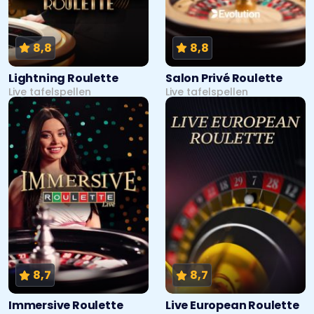
8,8
8,8
Lightning Roulette
Salon Privé Roulette
Live tafelspellen
Live tafelspellen
8,7
8,7
Immersive Roulette
Live European Roulette