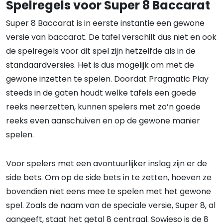
Spelregels voor Super 8 Baccarat
Super 8 Baccarat is in eerste instantie een gewone
versie van baccarat. De tafel verschilt dus niet en ook
de spelregels voor dit spel zijn hetzelfde als in de
standaardversies. Het is dus mogelijk om met de
gewone inzetten te spelen. Doordat Pragmatic Play
steeds in de gaten houdt welke tafels een goede
reeks neerzetten, kunnen spelers met zo’n goede
reeks even aanschuiven en op de gewone manier
spelen.
Voor spelers met een avontuurlijker inslag zijn er de
side bets. Om op de side bets in te zetten, hoeven ze
bovendien niet eens mee te spelen met het gewone
spel. Zoals de naam van de speciale versie, Super 8, al
aangeeft, staat het getal 8 centraal. Sowieso is de 8