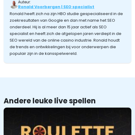
Auteur:
Ronald Voorbergen | SEO specialist
Ronald heeft zich na zijn HBO studie gespecialiseerd in de
zoekresultaten van Google en dan met name het SEO
onderdeel. Hij is al meer dan 15 jaar actief als SEO
specialist en heeft zich de afgelopen jaren verdiept in de
SEO wereld van de online casino industrie. Ronald houdt
de trends en ontwikkelingen bij voor onderwerpen die
populair zijn in de kansspelwereld.
Andere leuke live spellen