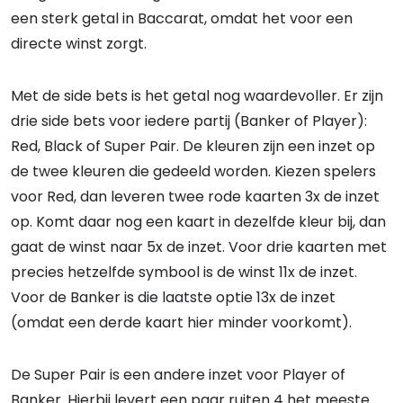
een sterk getal in Baccarat, omdat het voor een
directe winst zorgt.
Met de side bets is het getal nog waardevoller. Er zijn
drie side bets voor iedere partij (Banker of Player):
Red, Black of Super Pair. De kleuren zijn een inzet op
de twee kleuren die gedeeld worden. Kiezen spelers
voor Red, dan leveren twee rode kaarten 3x de inzet
op. Komt daar nog een kaart in dezelfde kleur bij, dan
gaat de winst naar 5x de inzet. Voor drie kaarten met
precies hetzelfde symbool is de winst 11x de inzet.
Voor de Banker is die laatste optie 13x de inzet
(omdat een derde kaart hier minder voorkomt).
De Super Pair is een andere inzet voor Player of
Banker. Hierbij levert een paar ruiten 4 het meeste