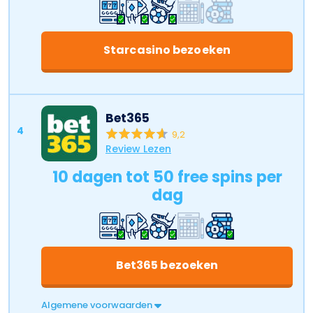
Starcasino bezoeken
Bet365
4
9,2
Review Lezen
10 dagen tot 50 free spins per
dag
Bet365 bezoeken
Algemene voorwaarden