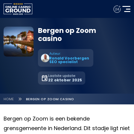
Bergen op Zoom
casino
Auteur:
Ronald Voorbergen
SEO specialist
Laatste update:
22 oktober 2025
HOME
BERGEN OP ZOOM CASINO
Bergen op Zoom is een bekende
grensgemeente in Nederland. Dit stadje ligt niet