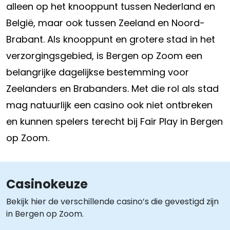
alleen op het knooppunt tussen Nederland en
België, maar ook tussen Zeeland en Noord-
Brabant. Als knooppunt en grotere stad in het
verzorgingsgebied, is Bergen op Zoom een
belangrijke dagelijkse bestemming voor
Zeelanders en Brabanders. Met die rol als stad
mag natuurlijk een casino ook niet ontbreken
en kunnen spelers terecht bij Fair Play in Bergen
op Zoom.
Casinokeuze
Bekijk hier de verschillende casino’s die gevestigd zijn
in Bergen op Zoom.