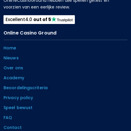
OnlineCasinoGround hebben alle spellen getest en
voorzien van een eerlijke review.
Excellent
4.0
out of 5
Online Casino Ground
Home
Nieuws
Over ons
Academy
Beoordelingscriteria
Privacy policy
Speel bewust
FAQ
Contact