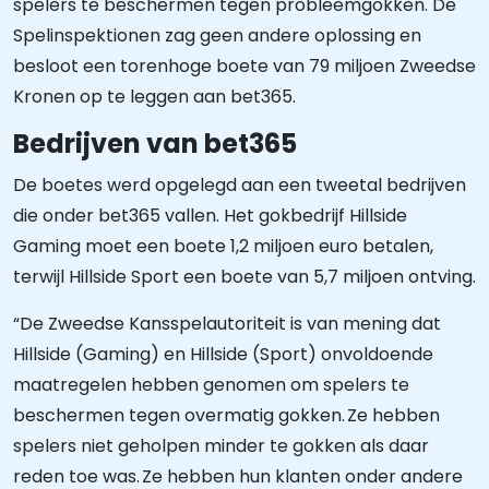
spelers te beschermen tegen probleemgokken. De
Spelinspektionen zag geen andere oplossing en
besloot een torenhoge boete van 79 miljoen Zweedse
Kronen op te leggen aan bet365.
Bedrijven van bet365
De boetes werd opgelegd aan een tweetal bedrijven
die onder bet365 vallen. Het gokbedrijf Hillside
Gaming moet een boete 1,2 miljoen euro betalen,
terwijl Hillside Sport een boete van 5,7 miljoen ontving.
“De Zweedse Kansspelautoriteit is van mening dat
Hillside (Gaming) en Hillside (Sport) onvoldoende
maatregelen hebben genomen om spelers te
beschermen tegen overmatig gokken. Ze hebben
spelers niet geholpen minder te gokken als daar
reden toe was. Ze hebben hun klanten onder andere