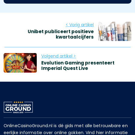
< Vorig artikel
Unibet publiceert positieve
kwartaalcijfers
Volgend artikel >
Evolution Gaming presenteert
Imperial Quest Live
OnlineCasinoGround.nl is dé gids met alle betrouwbare en
eerlijke informatie over online gokken. Vind hier informatie