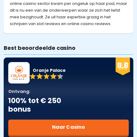
online casino sector kwam per ongeluk op haar pad, maar
dit is nu een van de onderwerpen waar ze zich het liefst
mee bezighoudt. Ze uit haar expertise graag in het
schrijven van slot reviews en online casino reviews.
Best beoordeelde casino
8,8
Oranje Palace
Ontvang:
100% tot € 250
bonus
Naar Casino