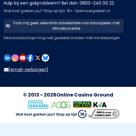
Hulp bij een gokprobleem? Bel dan: 0800-240 00 22
Wat kost gokken jou? Stop op tijd. 18+. Openovergokken.nl.
Toon mij geen relevante advertenties van kansspelen met
officiële licentie
Deze boodschap mag niet gedeeld worden met minderjarigen
[email-verborgen]
© 2013 - 2026
Online Casino Ground