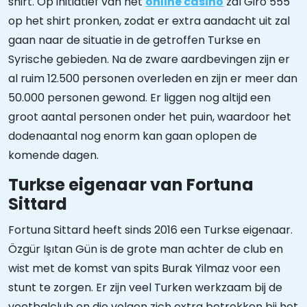
shirt. Op initiatief van het
online casino
zal Giro 555
op het shirt pronken, zodat er extra aandacht uit zal
gaan naar de situatie in de getroffen Turkse en
Syrische gebieden. Na de zware aardbevingen zijn er
al ruim 12.500 personen overleden en zijn er meer dan
50.000 personen gewond. Er liggen nog altijd een
groot aantal personen onder het puin, waardoor het
dodenaantal nog enorm kan gaan oplopen de
komende dagen.
Turkse eigenaar van Fortuna
Sittard
Fortuna Sittard heeft sinds 2016 een Turkse eigenaar.
Özgür Işıtan Gün is de grote man achter de club en
wist met de komst van spits Burak Yilmaz voor een
stunt te zorgen. Er zijn veel Turken werkzaam bij de
voetbalclub en die volgen zich extra betrokken bij het