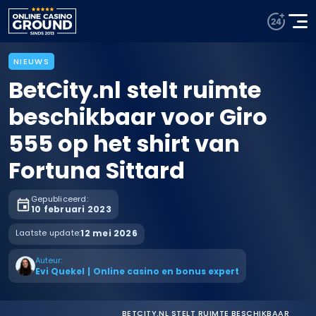
NIEUWS
BetCity.nl stelt ruimte
beschikbaar voor Giro
555 op het shirt van
Fortuna Sittard
Gepubliceerd:
10 februari 2023
Laatste update:
12 mei 2026
Auteur:
Evi Quekel
|
Online casino en bonus expert
BETCITY.NL STELT RUIMTE BESCHIKBAAR