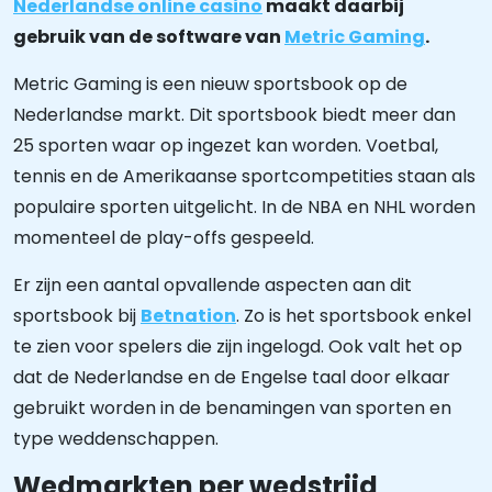
Nederlandse online casino
maakt daarbij
gebruik van de software van
Metric Gaming
.
Metric Gaming is een nieuw sportsbook op de
Nederlandse markt. Dit sportsbook biedt meer dan
25 sporten waar op ingezet kan worden. Voetbal,
tennis en de Amerikaanse sportcompetities staan als
populaire sporten uitgelicht. In de NBA en NHL worden
momenteel de play-offs gespeeld.
Er zijn een aantal opvallende aspecten aan dit
sportsbook bij
Betnation
. Zo is het sportsbook enkel
te zien voor spelers die zijn ingelogd. Ook valt het op
dat de Nederlandse en de Engelse taal door elkaar
gebruikt worden in de benamingen van sporten en
type weddenschappen.
Wedmarkten per wedstrijd