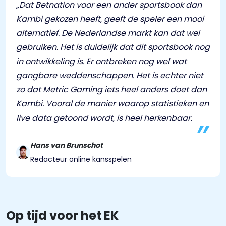
,,Dat Betnation voor een ander sportsbook dan
Kambi gekozen heeft, geeft de speler een mooi
alternatief. De Nederlandse markt kan dat wel
gebruiken. Het is duidelijk dat dit sportsbook nog
in ontwikkeling is. Er ontbreken nog wel wat
gangbare weddenschappen. Het is echter niet
zo dat Metric Gaming iets heel anders doet dan
Kambi. Vooral de manier waarop statistieken en
live data getoond wordt, is heel herkenbaar.
Hans van Brunschot
Redacteur online kansspelen
Op tijd voor het EK