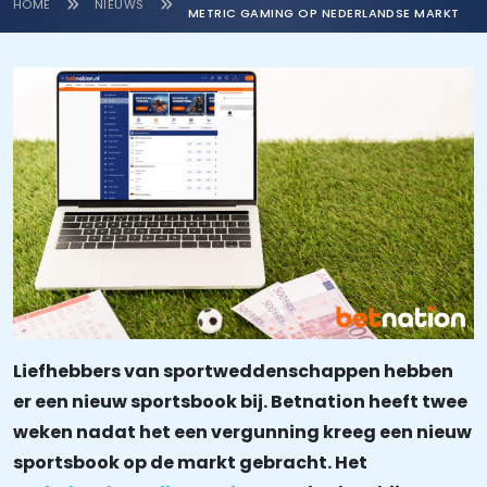
HOME
NIEUWS
METRIC GAMING OP NEDERLANDSE MARKT
Liefhebbers van sportweddenschappen hebben
er een nieuw sportsbook bij. Betnation heeft twee
weken nadat het een vergunning kreeg een nieuw
sportsbook op de markt gebracht. Het