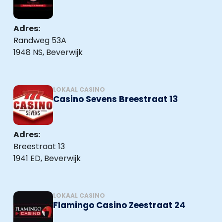
Adres:
Randweg 53A
1948 NS, Beverwijk
LOKAAL CASINO
Casino Sevens Breestraat 13
Adres:
Breestraat 13
1941 ED, Beverwijk
LOKAAL CASINO
Flamingo Casino Zeestraat 24