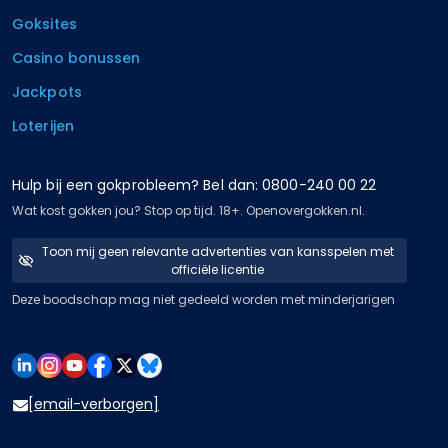
Goksites
Casino bonussen
Jackpots
Loterijen
Hulp bij een gokprobleem? Bel dan: 0800-240 00 22
Wat kost gokken jou? Stop op tijd. 18+. Openovergokken.nl.
Toon mij geen relevante advertenties van kansspelen met
officiële licentie
Deze boodschap mag niet gedeeld worden met minderjarigen
[email-verborgen]