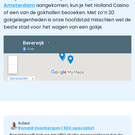
Amsterdam
aangekomen, kun je het Holland Casino
of een van de gokhallen bezoeken. Met zo’n 20
gokgelegenheden is onze hoofdstad misschien wel de
beste stad voor het wagen van een gokje.
Auteur:
Ronald Voorbergen | SEO specialist
Ronald heeft zich na zijn HBO studie gespecialiseerd in de