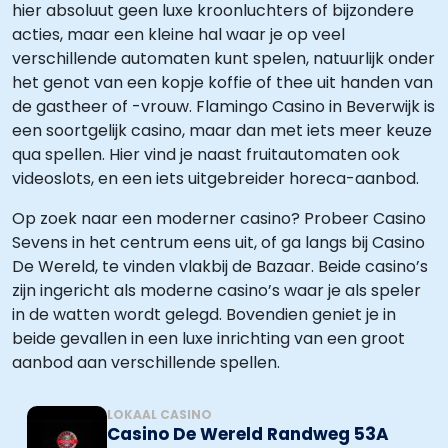
hier absoluut geen luxe kroonluchters of bijzondere
acties, maar een kleine hal waar je op veel
verschillende automaten kunt spelen, natuurlijk onder
het genot van een kopje koffie of thee uit handen van
de gastheer of -vrouw. Flamingo Casino in Beverwijk is
een soortgelijk casino, maar dan met iets meer keuze
qua spellen. Hier vind je naast fruitautomaten ook
videoslots, en een iets uitgebreider horeca-aanbod.
Op zoek naar een moderner casino? Probeer Casino
Sevens in het centrum eens uit, of ga langs bij Casino
De Wereld, te vinden vlakbij de Bazaar. Beide casino’s
zijn ingericht als moderne casino’s waar je als speler
in de watten wordt gelegd. Bovendien geniet je in
beide gevallen in een luxe inrichting van een groot
aanbod aan verschillende spellen.
LOKAAL CASINO
Casino De Wereld Randweg 53A