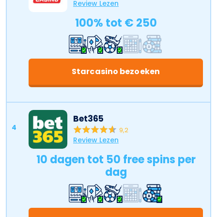
Review Lezen
100% tot € 250
Starcasino bezoeken
Bet365
4
9,2
Review Lezen
10 dagen tot 50 free spins per
dag