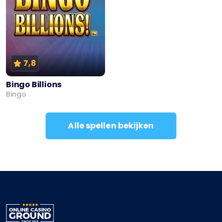
7,8
Bingo Billions
Bingo
Alle spellen bekijken