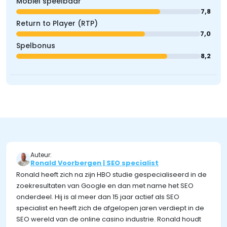
Mobiel speelbaar
7,8
Return to Player (RTP)
7,0
Spelbonus
8,2
Auteur:
Ronald Voorbergen | SEO specialist
Ronald heeft zich na zijn HBO studie gespecialiseerd in de
zoekresultaten van Google en dan met name het SEO
onderdeel. Hij is al meer dan 15 jaar actief als SEO
specialist en heeft zich de afgelopen jaren verdiept in de
SEO wereld van de online casino industrie. Ronald houdt