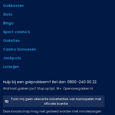
Gokkasten
Slots
Bingo
Sport casino's
Goksites
Casino bonussen
Jackpots
Loterijen
Hulp bij een gokprobleem? Bel dan: 0800-240 00 22
Wat kost gokken jou? Stop op tijd. 18+. Openovergokken.nl.
Toon mij geen relevante advertenties van kansspelen met
officiële licentie
Deze boodschap mag niet gedeeld worden met minderjarigen