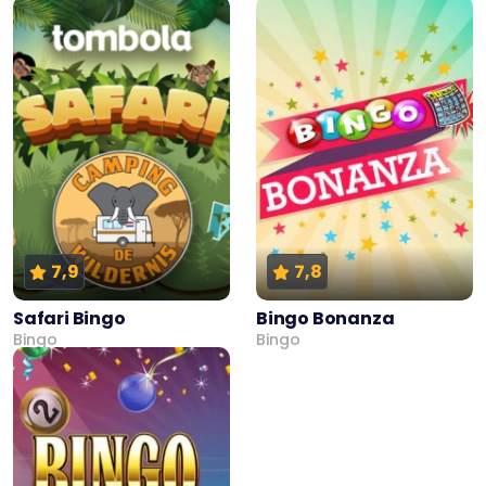
7,9
7,8
Safari Bingo
Bingo Bonanza
Bingo
Bingo