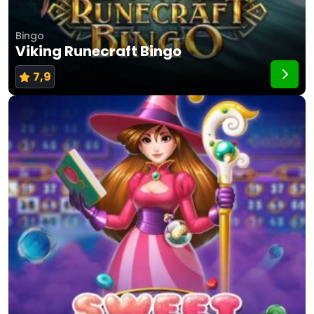
Bingo
Viking Runecraft Bingo
7,9