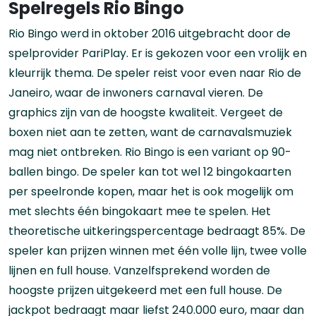
Spelregels Rio Bingo
Rio Bingo werd in oktober 2016 uitgebracht door de
spelprovider PariPlay. Er is gekozen voor een vrolijk en
kleurrijk thema. De speler reist voor even naar Rio de
Janeiro, waar de inwoners carnaval vieren. De
graphics zijn van de hoogste kwaliteit. Vergeet de
boxen niet aan te zetten, want de carnavalsmuziek
mag niet ontbreken. Rio Bingo is een variant op 90-
ballen bingo. De speler kan tot wel 12 bingokaarten
per speelronde kopen, maar het is ook mogelijk om
met slechts één bingokaart mee te spelen. Het
theoretische uitkeringspercentage bedraagt 85%. De
speler kan prijzen winnen met één volle lijn, twee volle
lijnen en full house. Vanzelfsprekend worden de
hoogste prijzen uitgekeerd met een full house. De
jackpot bedraagt maar liefst 240.000 euro, maar dan