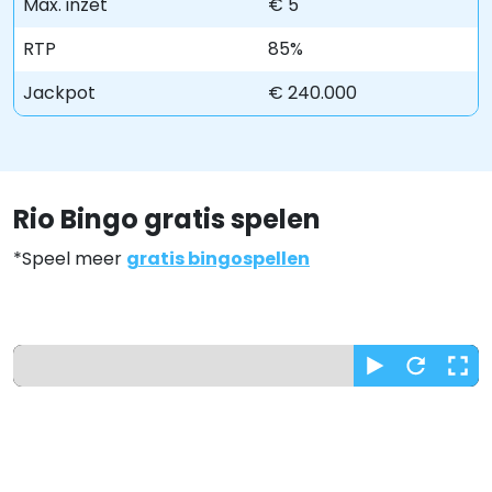
Max. inzet
€ 5
RTP
85%
Jackpot
€ 240.000
Rio Bingo gratis spelen
*Speel meer
gratis bingospellen
Speel bij Oranje Palace en
krijg:
100% tot € 250 bonus
Speel met bonus
of
Start gratis spel