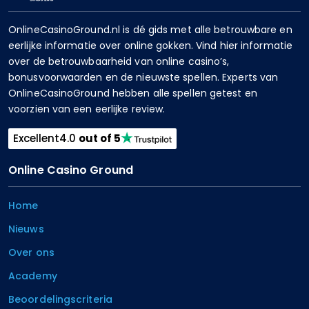
OnlineCasinoGround.nl is dé gids met alle betrouwbare en
eerlijke informatie over online gokken. Vind hier informatie
over de betrouwbaarheid van online casino’s,
bonusvoorwaarden en de nieuwste spellen. Experts van
OnlineCasinoGround hebben alle spellen getest en
voorzien van een eerlijke review.
Excellent
4.0
out of 5
Online Casino Ground
Home
Nieuws
Over ons
Academy
Beoordelingscriteria