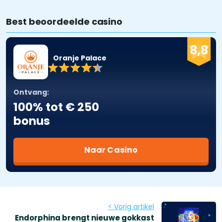
Best beoordeelde casino
8,8
Oranje Palace
Ontvang:
100% tot € 250
bonus
Naar Casino
< Vorig artikel
Endorphina brengt nieuwe gokkast