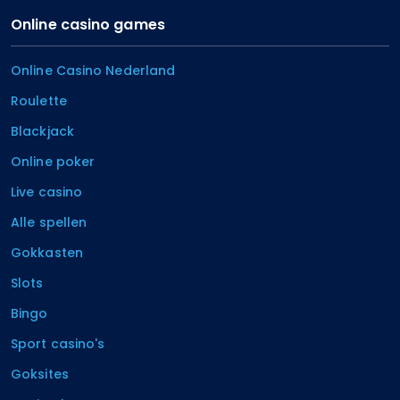
Online casino games
Online Casino Nederland
Roulette
Blackjack
Online poker
Live casino
Alle spellen
Gokkasten
Slots
Bingo
Sport casino's
Goksites