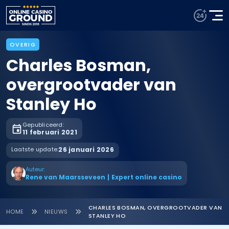
OVERIG
Charles Bosman,
overgrootvader van
Stanley Ho
Gepubliceerd:
11 februari 2021
Laatste update:
26 januari 2026
Auteur:
Rene van Maarsseveen
|
Expert online casino
CHARLES BOSMAN, OVERGROOTVADER VAN
HOME
NIEUWS
STANLEY HO