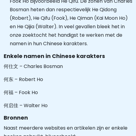
Fook Ho bijvoorbeeld He Qifu. De zonen van Charles
Bosman heten dan respectievelijk He Qidong
(Robert), He Qifu (Fook), He Qiman (Kai Moon Ho)
en He Qijia (Walter). In veel gevallen bleek het in
onze zoektocht het handigst te werken met de
namen in hun Chinese karakters.
Enkele namen in Chinese karakters
何仕文 – Charles Bosman
何东 – Robert Ho
何福 – Fook Ho
何启佳 – Walter Ho
Bronnen
Naast meerdere websites en artikelen zijn er enkele