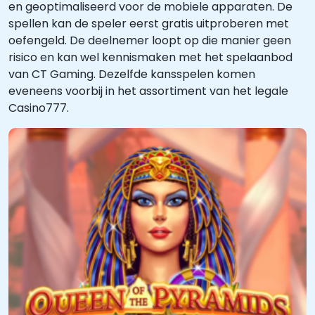
en geoptimaliseerd voor de mobiele apparaten. De
spellen kan de speler eerst gratis uitproberen met
oefengeld. De deelnemer loopt op die manier geen
risico en kan wel kennismaken met het spelaanbod
van CT Gaming. Dezelfde kansspelen komen
eveneens voorbij in het assortiment van het legale
Casino777.