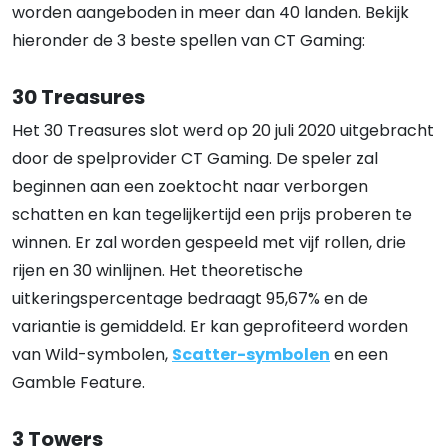
worden aangeboden in meer dan 40 landen. Bekijk
hieronder de 3 beste spellen van CT Gaming:
30 Treasures
Het 30 Treasures slot werd op 20 juli 2020 uitgebracht
door de spelprovider CT Gaming. De speler zal
beginnen aan een zoektocht naar verborgen
schatten en kan tegelijkertijd een prijs proberen te
winnen. Er zal worden gespeeld met vijf rollen, drie
rijen en 30 winlijnen. Het theoretische
uitkeringspercentage bedraagt 95,67% en de
variantie is gemiddeld. Er kan geprofiteerd worden
van Wild-symbolen,
Scatter-symbolen
en een
Gamble Feature.
3 Towers