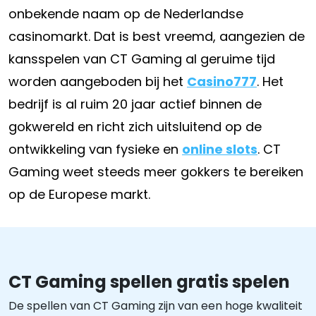
onbekende naam op de Nederlandse
casinomarkt. Dat is best vreemd, aangezien de
kansspelen van CT Gaming al geruime tijd
worden aangeboden bij het
Casino777
. Het
bedrijf is al ruim 20 jaar actief binnen de
gokwereld en richt zich uitsluitend op de
ontwikkeling van fysieke en
online slots
. CT
Gaming weet steeds meer gokkers te bereiken
op de Europese markt.
CT Gaming spellen gratis spelen
De spellen van CT Gaming zijn van een hoge kwaliteit