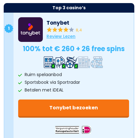
Top 3 casino’s
Tonybet
1
8,4
Review Lezen
100% tot € 260 + 26 free spins
Ruim spelaanbod
Sportsbook via Sportradar
Betalen met iDEAL
Tonybet bezoeken