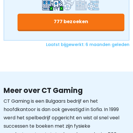
777 bezoeken
Laatst bijgewerkt: 6 maanden geleden
Meer over CT Gaming
CT Gaming is een Bulgaars bedrijf en het
hoofdkantoor is dan ook gevestigd in Sofia. In 1999
werd het spelbedrijf opgericht en wist al snel veel
successen te boeken met zijn fysieke