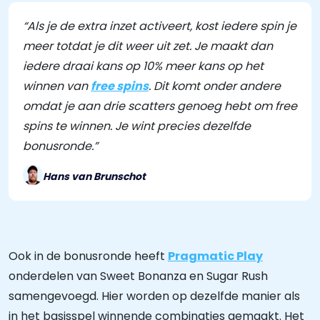
“Als je de extra inzet activeert, kost iedere spin je
meer totdat je dit weer uit zet. Je maakt dan
iedere draai kans op 10% meer kans op het
winnen van
free spins
. Dit komt onder andere
omdat je aan drie scatters genoeg hebt om free
spins te winnen. Je wint precies dezelfde
bonusronde.”
Hans van Brunschot
Ook in de bonusronde heeft
Pragmatic Play
onderdelen van Sweet Bonanza en Sugar Rush
samengevoegd. Hier worden op dezelfde manier als
in het basisspel winnende combinaties gemaakt. Het