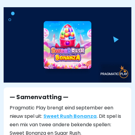
— Samenvatting —
Pragmatic Play brengt eind september een
nieuw spel uit:
Sweet Rush Bonanza
. Dit spel is
een mix van twee andere bekende spellen:
Sweet Bonanza en Sugar Rush.