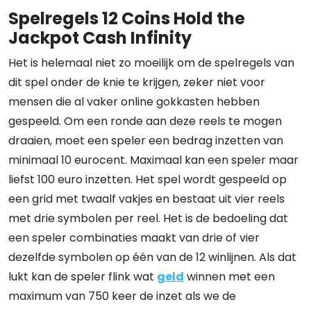
Spelregels 12 Coins Hold the
Jackpot Cash Infinity
Het is helemaal niet zo moeilijk om de spelregels van
dit spel onder de knie te krijgen, zeker niet voor
mensen die al vaker online gokkasten hebben
gespeeld. Om een ronde aan deze reels te mogen
draaien, moet een speler een bedrag inzetten van
minimaal 10 eurocent. Maximaal kan een speler maar
liefst 100 euro inzetten. Het spel wordt gespeeld op
een grid met twaalf vakjes en bestaat uit vier reels
met drie symbolen per reel. Het is de bedoeling dat
een speler combinaties maakt van drie of vier
dezelfde symbolen op één van de 12 winlijnen. Als dat
lukt kan de speler flink wat
geld
winnen met een
maximum van 750 keer de inzet als we de