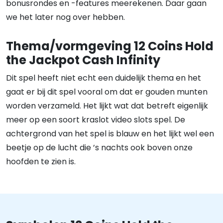
bonusrondes en -features meerekenen. Daar gaan
we het later nog over hebben.
Thema/vormgeving 12 Coins Hold
the Jackpot Cash Infinity
Dit spel heeft niet echt een duidelijk thema en het
gaat er bij dit spel vooral om dat er gouden munten
worden verzameld. Het lijkt wat dat betreft eigenlijk
meer op een soort kraslot video slots spel. De
achtergrond van het spel is blauw en het lijkt wel een
beetje op de lucht die ’s nachts ook boven onze
hoofden te zien is.