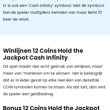
Er is ook een ‘Cash Infinity’ symbool. Met dit symbool
kan de speler multipliers behalen van maar liefst 10
keer de winst.
Winlijnen 12 Coins Hold the
Jackpot Cash Infinity
Dit spel maakt niet echt gebruik van winlijnen, maar
meer van ‘manieren om te winnen’. Het is belangrijk
dat er in ieder geval op elke reel één van dezelfde
COIN symbolen komen te staan. Als dat lukt, dan wint
de speler een geldbedrag.
Bonus 12 Coins Hold the Jackpot