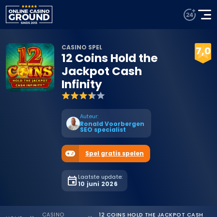
ORANJE PALACE
Bezoek Oranje
100% tot € 250
CASINO SPEL
7,0
Palace
bonus
12 Coins Hold the
Jackpot Cash
Infinity
Auteur:
Ronald Voorbergen
SEO specialist
Spel gratis spelen
Laatste update:
10 juni 2026
CASINO
12 COINS HOLD THE JACKPOT CASH