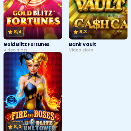
8,4
8,3
Gold Blitz Fortunes
Bank Vault
Video slots
Video slots
8,3