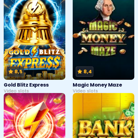
8,5
8,4
Gold Blitz Express
Magic Money Maze
Video slots
Video slots