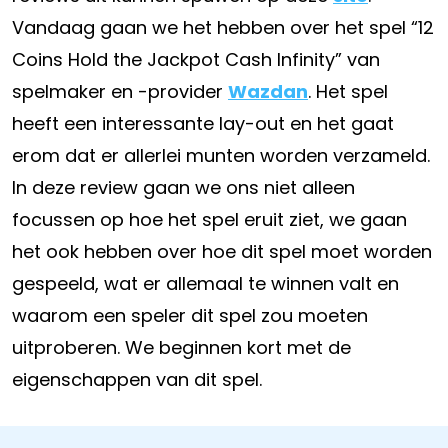
Vandaag gaan we het hebben over het spel “12
Coins Hold the Jackpot Cash Infinity” van
spelmaker en -provider
Wazdan
. Het spel
heeft een interessante lay-out en het gaat
erom dat er allerlei munten worden verzameld.
In deze review gaan we ons niet alleen
focussen op hoe het spel eruit ziet, we gaan
het ook hebben over hoe dit spel moet worden
gespeeld, wat er allemaal te winnen valt en
waarom een speler dit spel zou moeten
uitproberen. We beginnen kort met de
eigenschappen van dit spel.