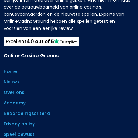
eerlijke informatie over online gokken. Vind hier informatie
over de betrouwbaarheid van online casino’s,
bonusvoorwaarden en de nieuwste spellen. Experts van
OnlineCasinoGround hebben alle spellen getest en
voorzien van een eerlijke review.
Excellent
4.0
out of 5
Online Casino Ground
Home
Nieuws
Over ons
Academy
Beoordelingscriteria
Privacy policy
Speel bewust