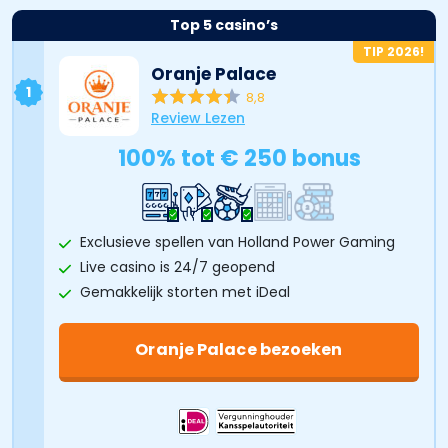
Top 5 casino’s
TIP 2026!
Oranje Palace
1
8,8
Review Lezen
100% tot € 250 bonus
Exclusieve spellen van Holland Power Gaming
Live casino is 24/7 geopend
Gemakkelijk storten met iDeal
Oranje Palace bezoeken