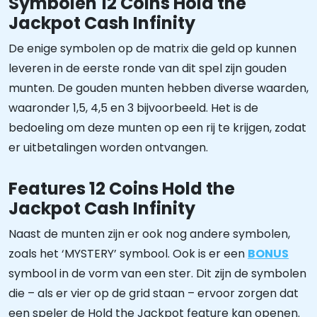
Symbolen 12 Coins Hold the
Jackpot Cash Infinity
De enige symbolen op de matrix die geld op kunnen
leveren in de eerste ronde van dit spel zijn gouden
munten. De gouden munten hebben diverse waarden,
waaronder 1,5, 4,5 en 3 bijvoorbeeld. Het is de
bedoeling om deze munten op een rij te krijgen, zodat
er uitbetalingen worden ontvangen.
Features 12 Coins Hold the
Jackpot Cash Infinity
Naast de munten zijn er ook nog andere symbolen,
zoals het ‘MYSTERY’ symbool. Ook is er een
BONUS
symbool in de vorm van een ster. Dit zijn de symbolen
die – als er vier op de grid staan – ervoor zorgen dat
een speler de Hold the Jackpot feature kan openen.