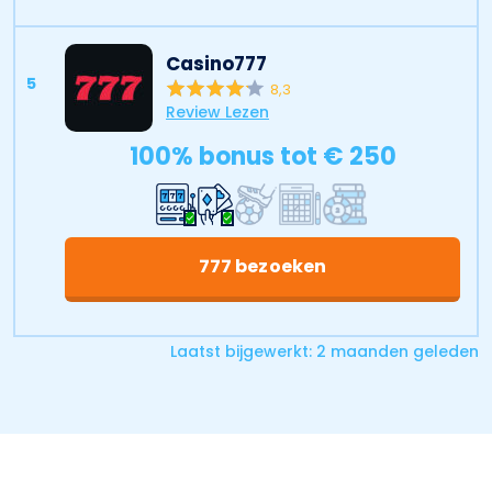
Casino777
5
8,3
Review Lezen
100% bonus tot € 250
777 bezoeken
Laatst bijgewerkt: 2 maanden geleden