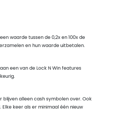
een waarde tussen de 0,2x en 100x de
n verzamelen en hun waarde uitbetalen.
 aan een van de Lock N Win features
keurig.
r blijven alleen cash symbolen over. Ook
 Elke keer als er minimaal één nieuw