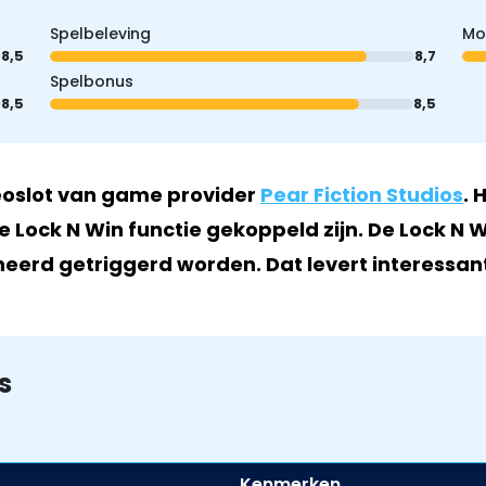
Spelbeleving
Mo
8,5
8,7
Spelbonus
8,5
8,5
ideoslot van game provider
Pear Fiction Studios
. 
le Lock N Win functie gekoppeld zijn. De Lock N
eerd getriggerd worden. Dat levert interessan
s
Kenmerken