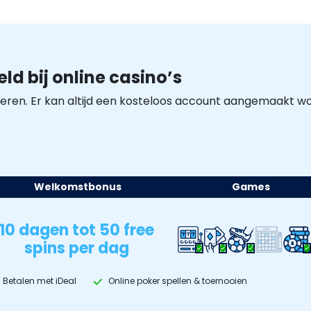
ld bij online casino’s
beren. Er kan altijd een kosteloos account aangemaakt word
Welkomstbonus
Games
10 dagen tot 50 free
spins per dag
Betalen met iDeal
Online poker spellen & toernooien