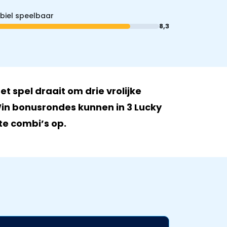
biel speelbaar
8,3
Het spel draait om drie vrolijke
 Win bonusrondes kunnen in 3 Lucky
te combi’s op.