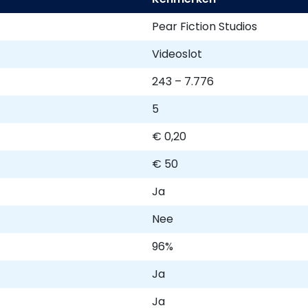
Pear Fiction Studios
Videoslot
243 – 7.776
5
€ 0,20
€ 50
Ja
Nee
96%
Ja
Ja