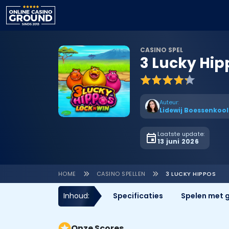
CASINO SPEL
3 Lucky Hip
Auteur:
Lidewij Boessenkool
Laatste update:
13 juni 2026
HOME
CASINO SPELLEN
3 LUCKY HIPPOS
Inhoud:
Specificaties
Spelen met 
Onze Scores