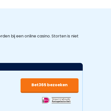
en bij een online casino. Storten is niet
Bet365 bezoeken