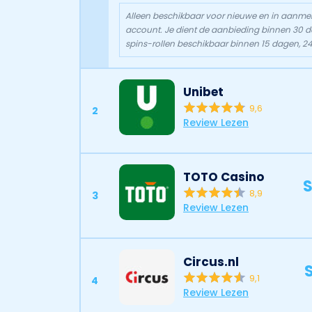
Alleen beschikbaar voor nieuwe en in aanmer
account. Je dient de aanbieding binnen 30 dage
spins-rollen beschikbaar binnen 15 dagen, 24 u
Unibet
9,6
2
Review Lezen
TOTO Casino
S
8,9
3
Review Lezen
Circus.nl
S
9,1
4
Review Lezen