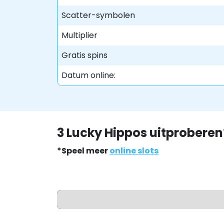
Scatter-symbolen
Multiplier
Gratis spins
Datum online:
3 Lucky Hippos uitproberen
*Speel meer
online slots