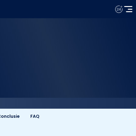
65
Conclusie
FAQ