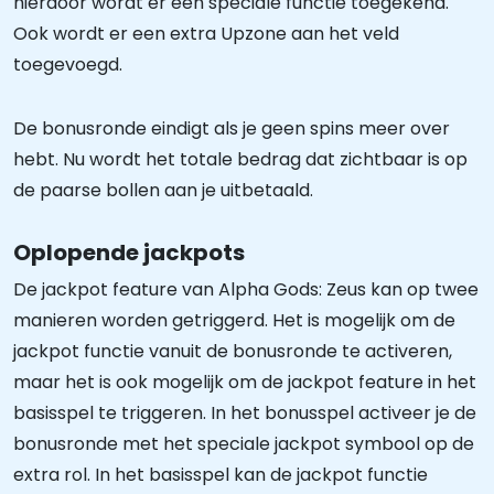
hierdoor wordt er één speciale functie toegekend.
Ook wordt er een extra Upzone aan het veld
toegevoegd.
De bonusronde eindigt als je geen spins meer over
hebt. Nu wordt het totale bedrag dat zichtbaar is op
de paarse bollen aan je uitbetaald.
Oplopende jackpots
De jackpot feature van Alpha Gods: Zeus kan op twee
manieren worden getriggerd. Het is mogelijk om de
jackpot functie vanuit de bonusronde te activeren,
maar het is ook mogelijk om de jackpot feature in het
basisspel te triggeren. In het bonusspel activeer je de
bonusronde met het speciale jackpot symbool op de
extra rol. In het basisspel kan de jackpot functie