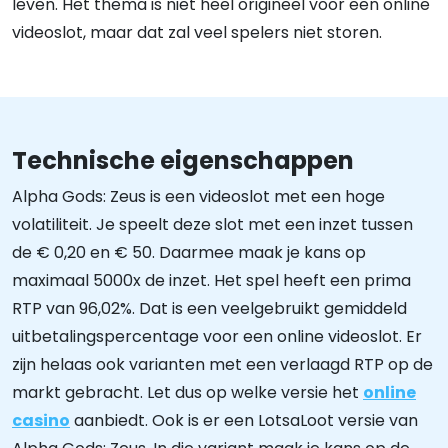
leven. Het thema is niet heel origineel voor een online
videoslot, maar dat zal veel spelers niet storen.
Technische eigenschappen
Alpha Gods: Zeus is een videoslot met een hoge
volatiliteit. Je speelt deze slot met een inzet tussen
de € 0,20 en € 50. Daarmee maak je kans op
maximaal 5000x de inzet. Het spel heeft een prima
RTP van 96,02%. Dat is een veelgebruikt gemiddeld
uitbetalingspercentage voor een online videoslot. Er
zijn helaas ook varianten met een verlaagd RTP op de
markt gebracht. Let dus op welke versie het
online
casino
aanbiedt. Ook is er een LotsaLoot versie van