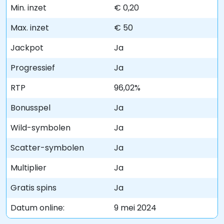
Min. inzet
€ 0,20
Max. inzet
€ 50
Jackpot
Ja
Progressief
Ja
RTP
96,02%
Bonusspel
Ja
Wild-symbolen
Ja
Scatter-symbolen
Ja
Multiplier
Ja
Gratis spins
Ja
Datum online:
9 mei 2024