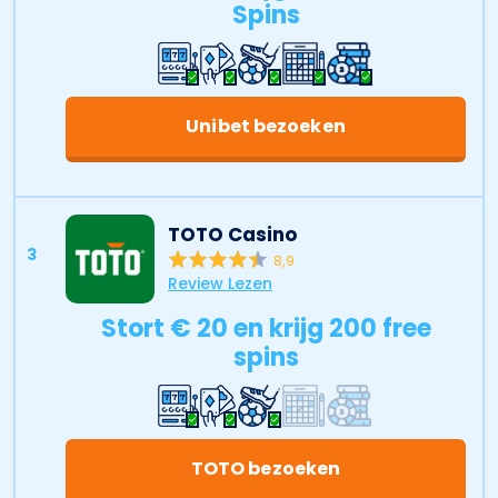
Spins
Unibet bezoeken
TOTO Casino
3
8,9
Review Lezen
Stort € 20 en krijg 200 free
spins
TOTO bezoeken