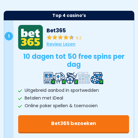
Top 4 casino’s
Bet365
1
9,2
Review Lezen
10 dagen tot 50 free spins per
dag
Uitgebreid aanbod in sportwedden
Betalen met iDeal
Online poker spellen & toernooien
Bet365 bezoeken