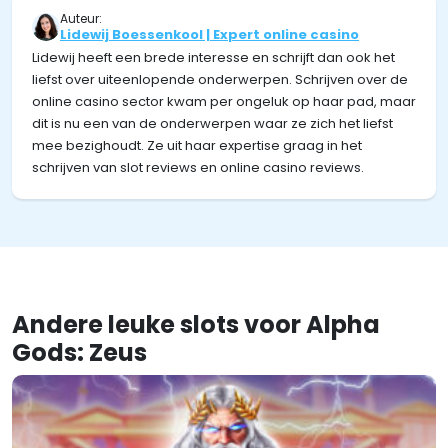
Auteur:
Lidewij Boessenkool | Expert online casino
Lidewij heeft een brede interesse en schrijft dan ook het
liefst over uiteenlopende onderwerpen. Schrijven over de
online casino sector kwam per ongeluk op haar pad, maar
dit is nu een van de onderwerpen waar ze zich het liefst
mee bezighoudt. Ze uit haar expertise graag in het
schrijven van slot reviews en online casino reviews.
Andere leuke slots voor Alpha
Gods: Zeus