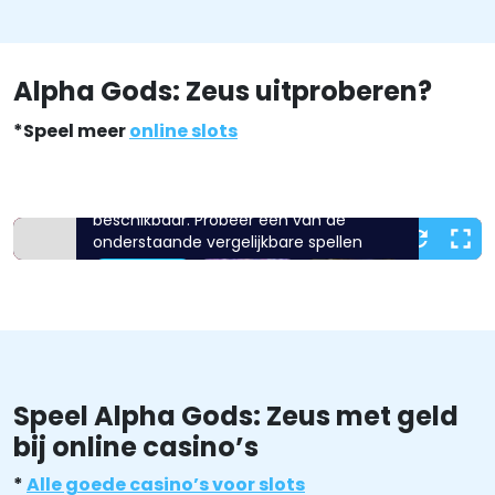
Alpha Gods: Zeus uitproberen?
*Speel meer
online slots
Geen gratis versie beschikaar
Van dit spel is helaas geen gratis versie
beschikbaar. Probeer één van de
onderstaande vergelijkbare spellen
Speel Alpha Gods: Zeus met geld
bij online casino’s
*
Alle goede casino’s voor slots