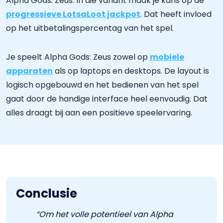
Alpha Gods: Zeus. In die variant maak je kans op de
progressieve LotsaLoot jackpot
. Dat heeft invloed
op het uitbetalingspercentag van het spel.
Je speelt Alpha Gods: Zeus zowel op
mobiele
apparaten
als op laptops en desktops. De layout is
logisch opgebouwd en het bedienen van het spel
gaat door de handige interface heel eenvoudig. Dat
alles draagt bij aan een positieve speelervaring.
Conclusie
“Om het volle potentieel van Alpha