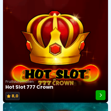
Fruitautomaten
Hot Slot 777 Crown
8,0