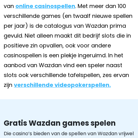
van
online casinospellen
. Met meer dan 100
verschillende games (en twaalf nieuwe spellen
per jaar) is de catalogus van Wazdan prima
gevuld. Niet alleen maakt dit bedrijf slots die in
positieve zin opvallen, ook voor andere
casinospellen is een plekje ingeruimd. In het
aanbod van Wazdan vind een speler naast
slots ook verschillende tafelspellen, zes ervan
zijn
verschillende videopokerspellen.
Gratis Wazdan games spelen
Die casino’s bieden van de spellen van Wazdan vrijwel