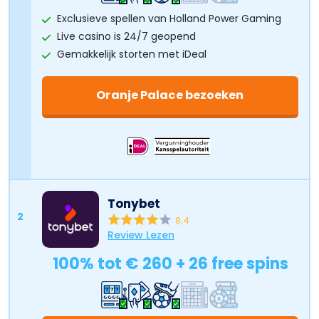
Exclusieve spellen van Holland Power Gaming
Live casino is 24/7 geopend
Gemakkelijk storten met iDeal
Oranje Palace bezoeken
Tonybet
2
8,4
Review Lezen
100% tot € 260 + 26 free spins