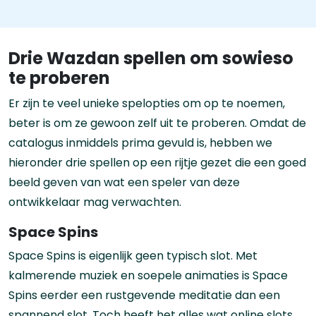
Drie Wazdan spellen om sowieso
te proberen
Er zijn te veel unieke spelopties om op te noemen,
beter is om ze gewoon zelf uit te proberen. Omdat de
catalogus inmiddels prima gevuld is, hebben we
hieronder drie spellen op een rijtje gezet die een goed
beeld geven van wat een speler van deze
ontwikkelaar mag verwachten.
Space Spins
Space Spins is eigenlijk geen typisch slot. Met
kalmerende muziek en soepele animaties is Space
Spins eerder een rustgevende meditatie dan een
spannend slot. Toch heeft het alles wat online slots