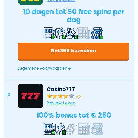
10 dagen tot 50 free spins per
dag
Bet365 bezoeken
Algemene voorwaarden
Casino777
5
8,3
Review Lezen
100% bonus tot € 250