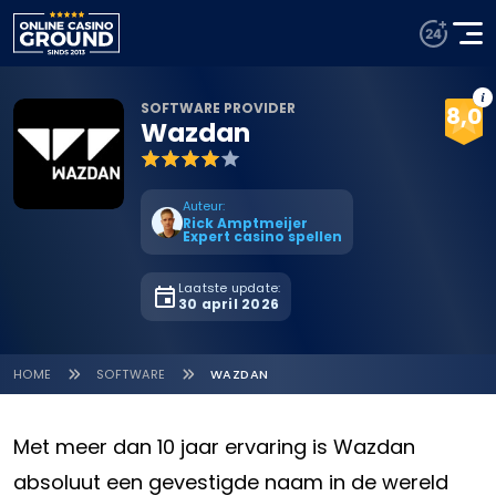
SOFTWARE PROVIDER
8,0
Wazdan
Auteur:
Rick Amptmeijer
Expert casino spellen
Laatste update:
30 april 2026
HOME
SOFTWARE
WAZDAN
Met meer dan 10 jaar ervaring is Wazdan
absoluut een gevestigde naam in de wereld