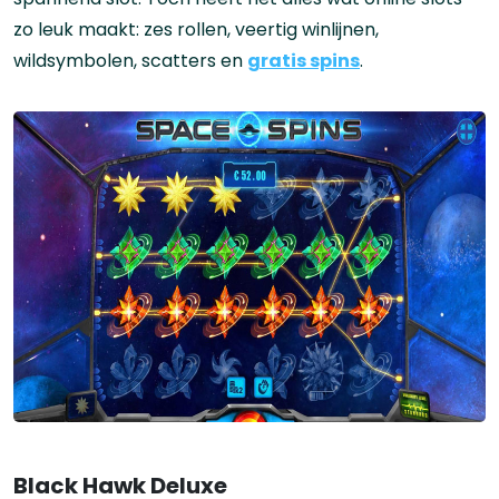
zo leuk maakt: zes rollen, veertig winlijnen,
wildsymbolen, scatters en
gratis spins
.
Black Hawk Deluxe