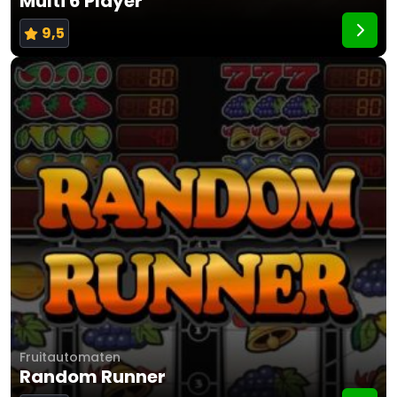
Multi 6 Player
9,5
Fruitautomaten
Random Runner