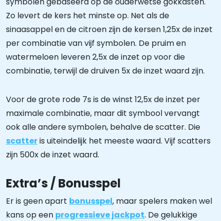
symbolen gebaseerd op de ouderwetse gokkasten.
Zo levert de kers het minste op. Net als de
sinaasappel en de citroen zijn de kersen 1,25x de inzet
per combinatie van vijf symbolen. De pruim en
watermeloen leveren 2,5x de inzet op voor die
combinatie, terwijl de druiven 5x de inzet waard zijn.
Voor de grote rode 7s is de winst 12,5x de inzet per
maximale combinatie, maar dit symbool vervangt
ook alle andere symbolen, behalve de scatter. Die
scatter
is uiteindelijk het meeste waard. Vijf scatters
zijn 500x de inzet waard.
Extra’s / Bonusspel
Er is geen apart
bonusspel
, maar spelers maken wel
kans op een
progressieve jackpot
. De gelukkige