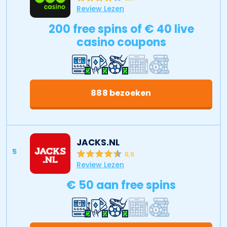
Review Lezen
200 free spins of € 40 live
casino coupons
888 bezoeken
JACKS.NL
5
8,9
Review Lezen
€ 50 aan free spins