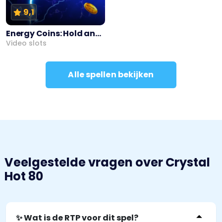
9,1
Energy Coins: Hold and Win
Video slots
Alle spellen bekijken
Veelgestelde vragen over Crystal
Hot 80
✨ Wat is de RTP voor dit spel?