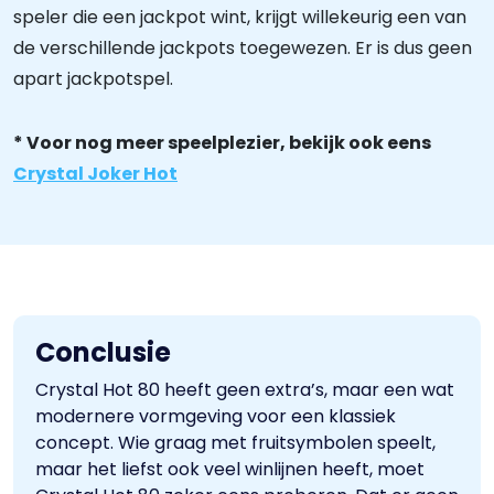
speler die een jackpot wint, krijgt willekeurig een van
de verschillende jackpots toegewezen. Er is dus geen
apart jackpotspel.
* Voor nog meer speelplezier, bekijk ook eens
Crystal Joker Hot
Conclusie
Crystal Hot 80 heeft geen extra’s, maar een wat
modernere vormgeving voor een klassiek
concept. Wie graag met fruitsymbolen speelt,
maar het liefst ook veel winlijnen heeft, moet