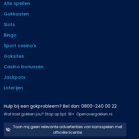
Alle spellen
Gokkasten
Slots
Bingo
Sport casino's
Goksites
Casino bonussen
Jackpots
Loterijen
Hulp bij een gokprobleem? Bel dan: 0800-240 00 22
Wat kost gokken jou? Stop op tijd. 18+. Openovergokken.nl.
Toon mij geen relevante advertenties van kansspelen met
officiële licentie