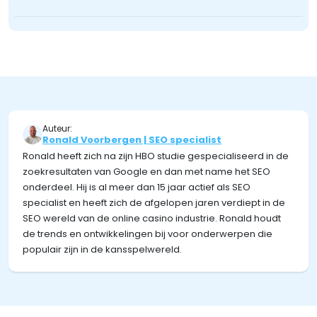
Auteur:
Ronald Voorbergen | SEO specialist
Ronald heeft zich na zijn HBO studie gespecialiseerd in de
zoekresultaten van Google en dan met name het SEO
onderdeel. Hij is al meer dan 15 jaar actief als SEO
specialist en heeft zich de afgelopen jaren verdiept in de
SEO wereld van de online casino industrie. Ronald houdt
de trends en ontwikkelingen bij voor onderwerpen die
populair zijn in de kansspelwereld.