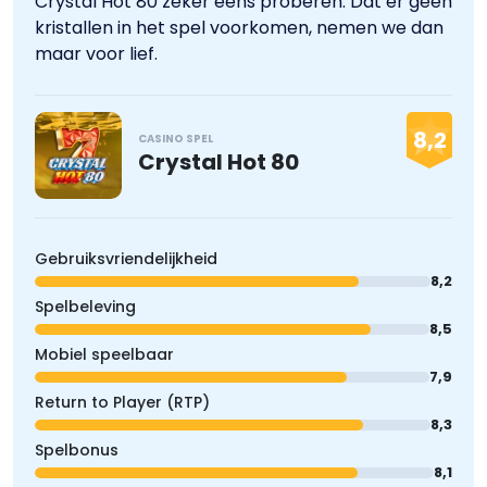
Crystal Hot 80 zeker eens proberen. Dat er geen
kristallen in het spel voorkomen, nemen we dan
maar voor lief.
8,2
CASINO SPEL
Crystal Hot 80
Gebruiksvriendelijkheid
8,2
Spelbeleving
8,5
Mobiel speelbaar
7,9
Return to Player (RTP)
8,3
Spelbonus
8,1