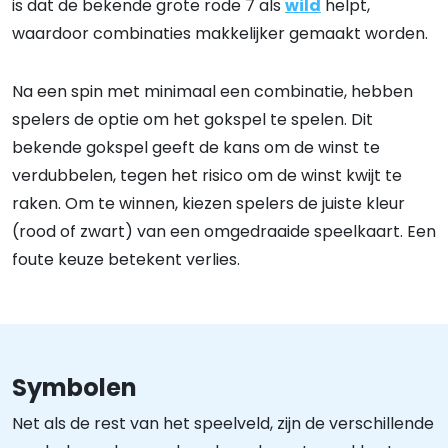
is dat de bekende grote rode 7 als
wild
helpt,
waardoor combinaties makkelijker gemaakt worden.
Na een spin met minimaal een combinatie, hebben
spelers de optie om het gokspel te spelen. Dit
bekende gokspel geeft de kans om de winst te
verdubbelen, tegen het risico om de winst kwijt te
raken. Om te winnen, kiezen spelers de juiste kleur
(rood of zwart) van een omgedraaide speelkaart. Een
foute keuze betekent verlies.
Symbolen
Net als de rest van het speelveld, zijn de verschillende