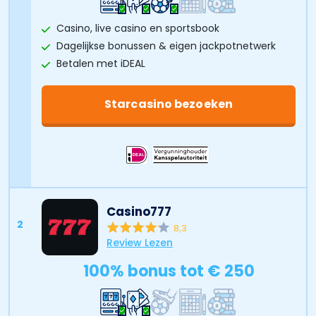
Casino, live casino en sportsbook
Dagelijkse bonussen & eigen jackpotnetwerk
Betalen met iDEAL
Starcasino bezoeken
Casino777
2
8,3
Review Lezen
100% bonus tot € 250