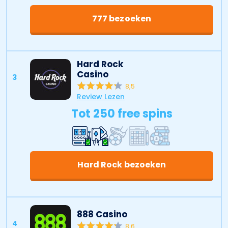
777 bezoeken
Hard Rock
Casino
3
8,5
Review Lezen
Tot 250 free spins
Hard Rock bezoeken
888 Casino
4
8,6