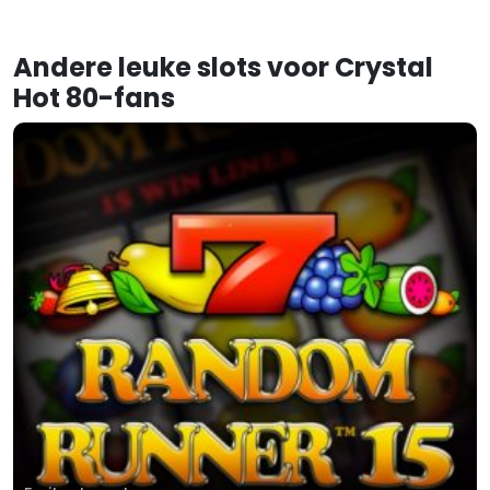
Andere leuke slots voor Crystal
Hot 80-fans