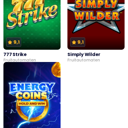
9,1
9,1
777 Strike
Simply Wilder
Fruitautomaten
Fruitautomaten