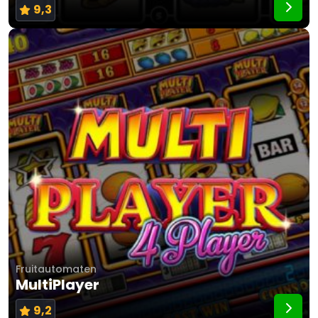
9,3
Fruitautomaten
MultiPlayer
9,2