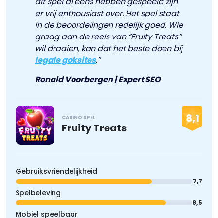
dit spel al eens hebben gespeeld zijn
er vrij enthousiast over. Het spel staat
in de beoordelingen redelijk goed. Wie
graag aan de reels van “Fruity Treats”
wil draaien, kan dat het beste doen bij
legale goksites
.”
Ronald Voorbergen | Expert SEO
8,1
CASINO SPEL
Fruity Treats
Gebruiksvriendelijkheid
7,7
Spelbeleving
8,5
Mobiel speelbaar