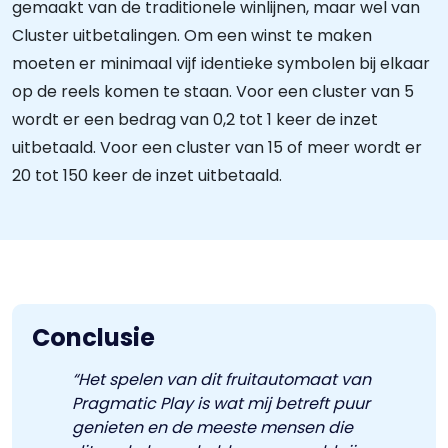
gemaakt van de traditionele winlijnen, maar wel van
Cluster uitbetalingen. Om een winst te maken
moeten er minimaal vijf identieke symbolen bij elkaar
op de reels komen te staan. Voor een cluster van 5
wordt er een bedrag van 0,2 tot 1 keer de inzet
uitbetaald. Voor een cluster van 15 of meer wordt er
20 tot 150 keer de inzet uitbetaald.
Conclusie
“Het spelen van dit fruitautomaat van
Pragmatic Play is wat mij betreft puur
genieten en de meeste mensen die