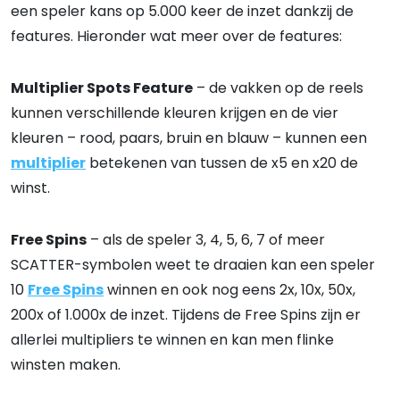
een speler kans op 5.000 keer de inzet dankzij de
features. Hieronder wat meer over de features:
Multiplier Spots Feature
– de vakken op de reels
kunnen verschillende kleuren krijgen en de vier
kleuren – rood, paars, bruin en blauw – kunnen een
multiplier
betekenen van tussen de x5 en x20 de
winst.
Free Spins
– als de speler 3, 4, 5, 6, 7 of meer
SCATTER-symbolen weet te draaien kan een speler
10
Free Spins
winnen en ook nog eens 2x, 10x, 50x,
200x of 1.000x de inzet. Tijdens de Free Spins zijn er
allerlei multipliers te winnen en kan men flinke
winsten maken.