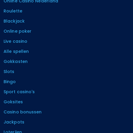
Online Casino Nederland
Roulette
Blackjack
Online poker
Live casino
Alle spellen
Gokkasten
Slots
Bingo
Sport casino's
Goksites
Casino bonussen
Jackpots
Loterijen