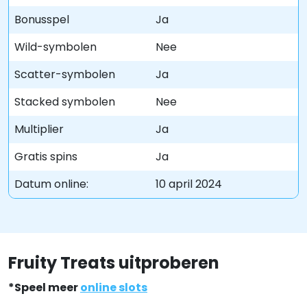
Bonusspel
Ja
Wild-symbolen
Nee
Scatter-symbolen
Ja
Stacked symbolen
Nee
Multiplier
Ja
Gratis spins
Ja
Datum online:
10 april 2024
Fruity Treats uitproberen
*Speel meer
online slots
Speel bij Oranje Palace en
krijg: