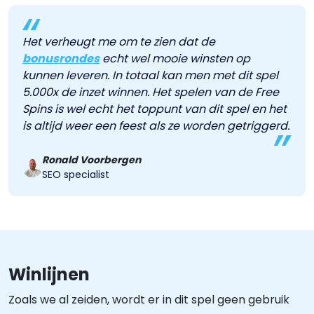
Het verheugt me om te zien dat de
bonusrondes
echt wel mooie winsten op
kunnen leveren. In totaal kan men met dit spel
5.000x de inzet winnen. Het spelen van de Free
Spins is wel echt het toppunt van dit spel en het
is altijd weer een feest als ze worden getriggerd.
Ronald Voorbergen
SEO specialist
Winlijnen
Zoals we al zeiden, wordt er in dit spel geen gebruik