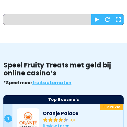
100% tot € 250 bonus
Speel met bonus
of
Start gratis spel
Speel Fruity Treats met geld bij
online casino’s
*Speel meer
fruitautomaten
Top 5 casino’s
TIP 2026!
Oranje Palace
1
8,8
Review Lezen