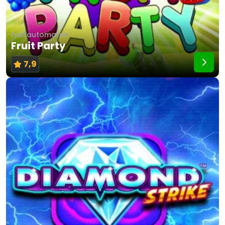
Fruitautomaten
Fruit Party
7,9