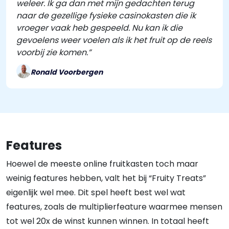
weleer. Ik ga dan met mijn gedachten terug
naar de gezellige fysieke casinokasten die ik
vroeger vaak heb gespeeld. Nu kan ik die
gevoelens weer voelen als ik het fruit op de reels
voorbij zie komen.”
Ronald Voorbergen
Features
Hoewel de meeste online fruitkasten toch maar
weinig features hebben, valt het bij “Fruity Treats”
eigenlijk wel mee. Dit spel heeft best wel wat
features, zoals de multiplierfeature waarmee mensen
tot wel 20x de winst kunnen winnen. In totaal heeft