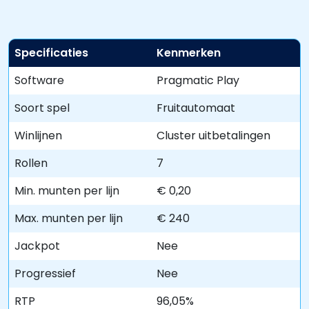
Specificaties
Kenmerken
Software
Pragmatic Play
Soort spel
Fruitautomaat
Winlijnen
Cluster uitbetalingen
Rollen
7
Min. munten per lijn
€ 0,20
Max. munten per lijn
€ 240
Jackpot
Nee
Progressief
Nee
RTP
96,05%