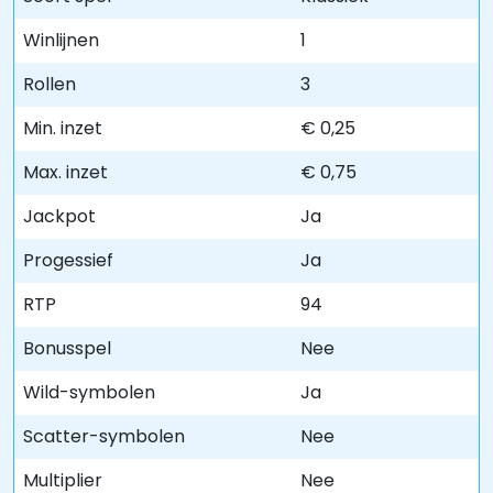
Winlijnen
1
Rollen
3
Min. inzet
€ 0,25
Max. inzet
€ 0,75
Jackpot
Ja
Progessief
Ja
RTP
94
Bonusspel
Nee
Wild-symbolen
Ja
Scatter-symbolen
Nee
Multiplier
Nee