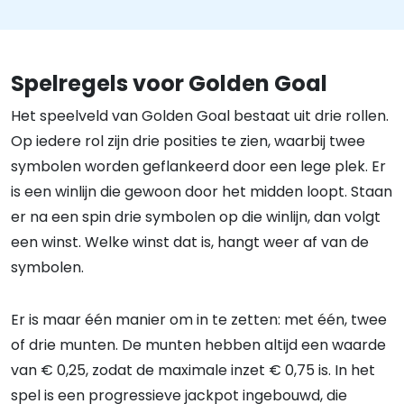
Spelregels voor Golden Goal
Het speelveld van Golden Goal bestaat uit drie rollen.
Op iedere rol zijn drie posities te zien, waarbij twee
symbolen worden geflankeerd door een lege plek. Er
is een winlijn die gewoon door het midden loopt. Staan
er na een spin drie symbolen op die winlijn, dan volgt
een winst. Welke winst dat is, hangt weer af van de
symbolen.
Er is maar één manier om in te zetten: met één, twee
of drie munten. De munten hebben altijd een waarde
van € 0,25, zodat de maximale inzet € 0,75 is. In het
spel is een progressieve jackpot ingebouwd, die