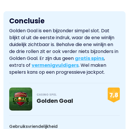
Conclusie
Golden Goal is een bijzonder simpel slot. Dat
blijkt al uit de eerste indruk, waar de ene winlijn
duidelijk zichtbaar is. Behalve die ene winlijn en
de drie rollen zit er ook verder niets bijzonders in
Golden Goal. Er zijn dus geen
gratis spins
,
extra’s of
vermenigvuldigers
. Wel maken
spelers kans op een progressieve jackpot.
7,8
CASINO SPEL
Golden Goal
Gebruiksvriendelijkheid