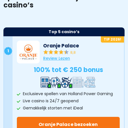
casino’s
Top 5 casino’s
TIP 2026!
Oranje Palace
1
8,8
Review Lezen
100% tot € 250 bonus
Exclusieve spellen van Holland Power Gaming
Live casino is 24/7 geopend
Gemakkelijk storten met iDeal
Oranje Palace bezoeken