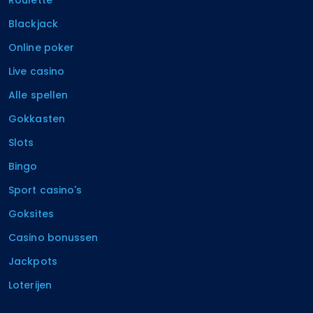
Roulette
Blackjack
Online poker
Live casino
Alle spellen
Gokkasten
Slots
Bingo
Sport casino's
Goksites
Casino bonussen
Jackpots
Loterijen