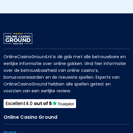
dezelfde manier spelen. Zo is er bijvoorbeeld
Gift Shop en Bell of Fortune.
OnlineCasinoGround.nl is dé gids met alle betrouwbare en
eerlijke informatie over online gokken. Vind hier informatie
over de betrouwbaarheid van online casino’s,
bonusvoorwaarden en de nieuwste spellen. Experts van
OnlineCasinoGround hebben alle spellen getest en
voorzien van een eerlijke review.
Excellent
4.0
out of 5
Online Casino Ground
Home