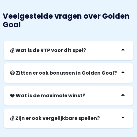
Veelgestelde vragen over Golden
Goal
💰 Wat is de RTP voor dit spel?
De RTP voor Golden Goal is 94%.
😊 Zitten er ook bonussen in Golden Goal?
Nee, er zijn geen
bonussen
.
❤️ Wat is de maximale winst?
De maximale winst is 800x de inzet bij drie
wilds op rij of de progressieve jackpot voor
💰 Zijn er ook vergelijkbare spellen?
wie met de maximum inzet van € 0,75 speelt.
Ja, Play’n GO biedt heel wat spellen die op