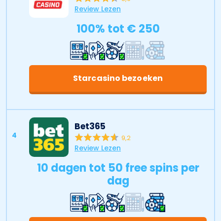
Review Lezen
100% tot € 250
Starcasino bezoeken
Bet365
4
9,2
Review Lezen
10 dagen tot 50 free spins per
dag