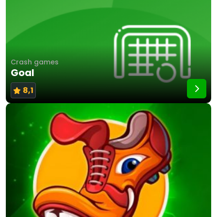
Crash games
Goal
8,1