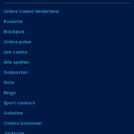
Online Casino Nederland
Roulette
Blackjack
Online poker
Live casino
Alle spellen
Gokkasten
Slots
Bingo
Sport casino's
Goksites
Casino bonussen
Jackpots