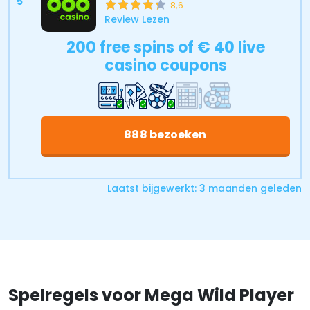
5
8,6
Review Lezen
200 free spins of € 40 live
casino coupons
888 bezoeken
Laatst bijgewerkt: 3 maanden geleden
Spelregels voor Mega Wild Player