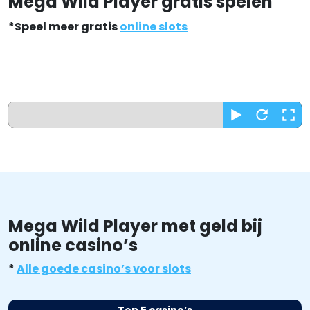
Mega Wild Player gratis spelen
*Speel meer gratis
online slots
Speel bij Oranje Palace en
krijg:
100% tot € 250 bonus
Speel met bonus
of
Start gratis spel
Mega Wild Player met geld bij
online casino’s
*
Alle goede casino’s voor slots