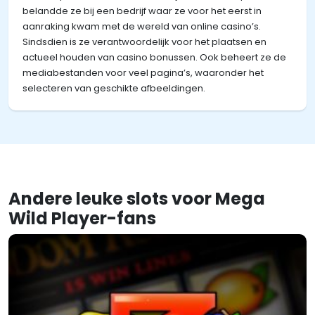
belandde ze bij een bedrijf waar ze voor het eerst in
aanraking kwam met de wereld van online casino’s.
Sindsdien is ze verantwoordelijk voor het plaatsen en
actueel houden van casino bonussen. Ook beheert ze de
mediabestanden voor veel pagina’s, waaronder het
selecteren van geschikte afbeeldingen.
Andere leuke slots voor Mega
Wild Player-fans