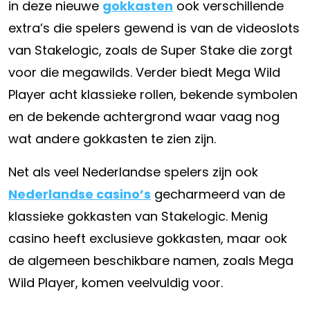
in deze nieuwe
gokkasten
ook verschillende
extra’s die spelers gewend is van de videoslots
van Stakelogic, zoals de Super Stake die zorgt
voor die megawilds. Verder biedt Mega Wild
Player acht klassieke rollen, bekende symbolen
en de bekende achtergrond waar vaag nog
wat andere gokkasten te zien zijn.
Net als veel Nederlandse spelers zijn ook
Nederlandse casino’s
gecharmeerd van de
klassieke gokkasten van Stakelogic. Menig
casino heeft exclusieve gokkasten, maar ook
de algemeen beschikbare namen, zoals Mega
Wild Player, komen veelvuldig voor.