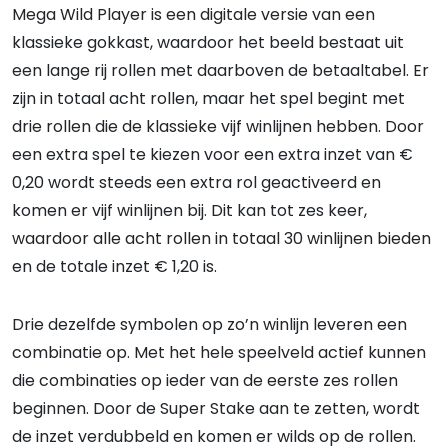
Mega Wild Player is een digitale versie van een
klassieke gokkast, waardoor het beeld bestaat uit
een lange rij rollen met daarboven de betaaltabel. Er
zijn in totaal acht rollen, maar het spel begint met
drie rollen die de klassieke vijf winlijnen hebben. Door
een extra spel te kiezen voor een extra inzet van €
0,20 wordt steeds een extra rol geactiveerd en
komen er vijf winlijnen bij. Dit kan tot zes keer,
waardoor alle acht rollen in totaal 30 winlijnen bieden
en de totale inzet € 1,20 is.
Drie dezelfde symbolen op zo’n winlijn leveren een
combinatie op. Met het hele speelveld actief kunnen
die combinaties op ieder van de eerste zes rollen
beginnen. Door de Super Stake aan te zetten, wordt
de inzet verdubbeld en komen er wilds op de rollen.