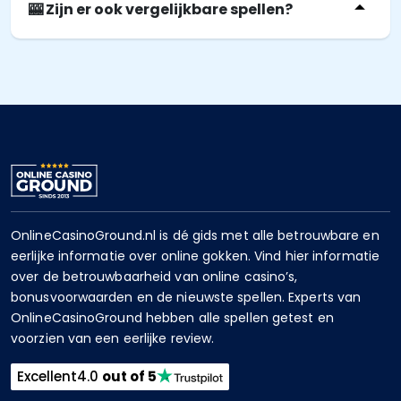
🎰 Zijn er ook vergelijkbare spellen?
Ja, Stakelogic heeft heel wat van deze
klassieke gokkasten. Rondom Mega Wild
Player wordt bijvoorbeeld ook
Multi Wild
Player
uitgegeven.
OnlineCasinoGround.nl is dé gids met alle betrouwbare en
eerlijke informatie over online gokken. Vind hier informatie
over de betrouwbaarheid van online casino’s,
bonusvoorwaarden en de nieuwste spellen. Experts van
OnlineCasinoGround hebben alle spellen getest en
voorzien van een eerlijke review.
Excellent
4.0
out of 5