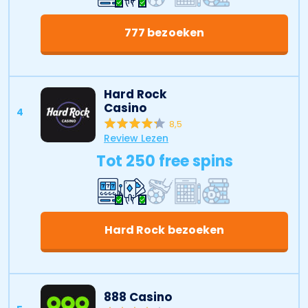
777 bezoeken
Hard Rock
Casino
4
8,5
Review Lezen
Tot 250 free spins
Hard Rock bezoeken
888 Casino