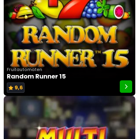
Fruitautomaten
Random Runner 15
9,6