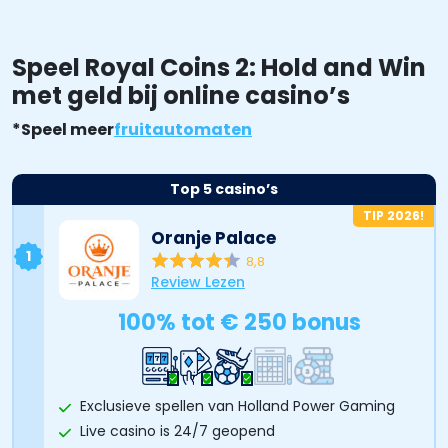
Start gratis spel
Speel Royal Coins 2: Hold and Win
met geld bij online casino’s
*Speel meer
fruitautomaten
Top 5 casino’s
TIP 2026!
Oranje Palace
1
8,8
Review Lezen
100% tot € 250 bonus
Exclusieve spellen van Holland Power Gaming
Live casino is 24/7 geopend