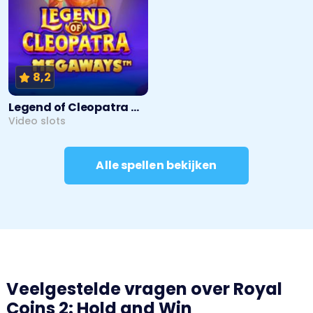
8,2
Legend of Cleopatra Megaways
Video slots
Alle spellen bekijken
Veelgestelde vragen over Royal
Coins 2: Hold and Win