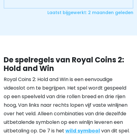
Laatst bijgewerkt: 2 maanden geleden
De spelregels van Royal Coins 2:
Hold and Win
Royal Coins 2: Hold and Win is een eenvoudige
videoslot om te begrijpen. Het spel wordt gespeeld
op een speelveld van drie rollen breed en drie rijen
hoog, Van links naar rechts lopen vijf vaste winlijnen
over het veld. Alleen combinaties van drie dezelfde
uitbetalende symbolen op een winlijn leveren een
uitbetaling op. De 7 is het
wild symbool
van dit spel.