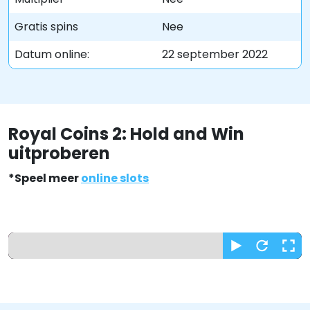
Gratis spins
Nee
Datum online:
22 september 2022
Royal Coins 2: Hold and Win
uitproberen
*Speel meer
online slots
Speel bij Oranje Palace en
krijg:
100% tot € 250 bonus
Speel met bonus
of