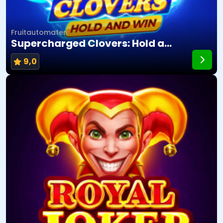
Fruitautomaten
Supercharged Clovers: Hold and Win
9,0