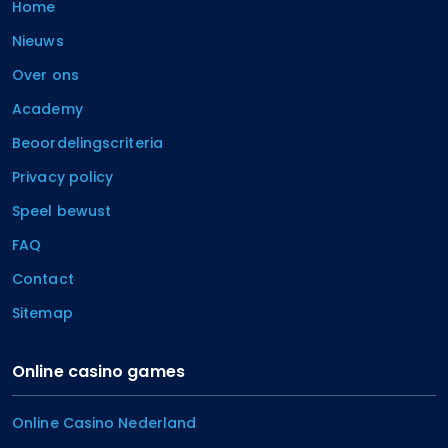
Home
Nieuws
Over ons
Academy
Beoordelingscriteria
Privacy policy
Speel bewust
FAQ
Contact
Sitemap
Online casino games
Online Casino Nederland