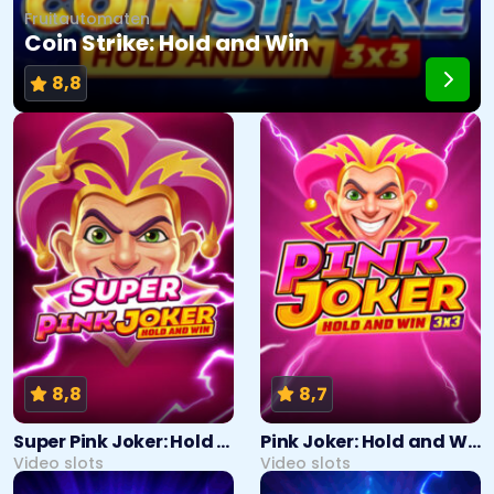
Fruitautomaten
Coin Strike: Hold and Win
8,8
8,8
8,7
Super Pink Joker: Hold and Win
Pink Joker: Hold and Win
Video slots
Video slots