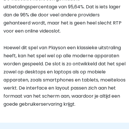
uitbetalingspercentage van 95,64%. Dat is iets lager
dan de 96% die door veel andere providers
gehanteerd wordt, maar het is geen heel slecht RTP
voor een online videoslot.
Hoewel dit spel van Playson een klassieke uitstraling
heeft, kan het spel wel op alle moderne apparaten
worden gespeeld. De slot is zo ontwikkeld dat het spel
zowel op desktops en laptops als op mobiele
apparaten, zoals smartphones en tablets, moeiteloos
werkt. De interface en layout passen zich aan het
formaat van het scherm aan, waardoor je altijd een
goede gebruikerservaring krijgt.