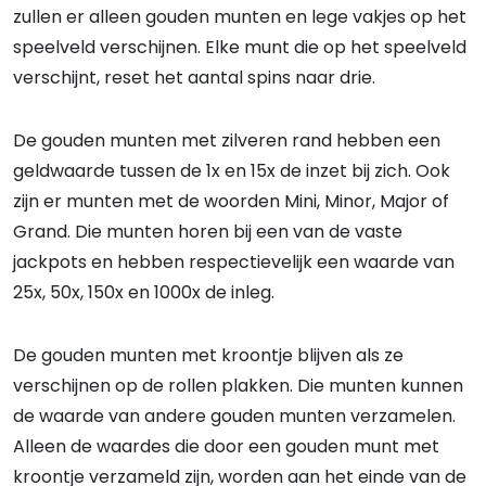
zullen er alleen gouden munten en lege vakjes op het
speelveld verschijnen. Elke munt die op het speelveld
verschijnt, reset het aantal spins naar drie.
De gouden munten met zilveren rand hebben een
geldwaarde tussen de 1x en 15x de inzet bij zich. Ook
zijn er munten met de woorden Mini, Minor, Major of
Grand. Die munten horen bij een van de vaste
jackpots en hebben respectievelijk een waarde van
25x, 50x, 150x en 1000x de inleg.
De gouden munten met kroontje blijven als ze
verschijnen op de rollen plakken. Die munten kunnen
de waarde van andere gouden munten verzamelen.
Alleen de waardes die door een gouden munt met
kroontje verzameld zijn, worden aan het einde van de