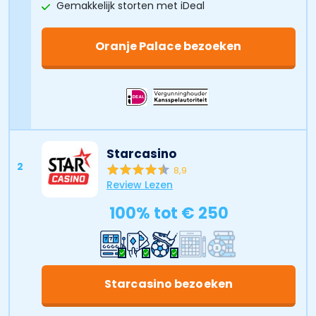
Gemakkelijk storten met iDeal
Oranje Palace bezoeken
Starcasino
2
8,9
Review Lezen
100% tot € 250
Starcasino bezoeken