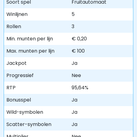
Soort spel
Fruitautomaat
Winlijnen
5
Rollen
3
Min. munten per lijn
€ 0,20
Max. munten per lijn
€ 100
Jackpot
Ja
Progressief
Nee
RTP
95,64%
Bonusspel
Ja
Wild-symbolen
Ja
Scatter-symbolen
Ja
Multiplier
Nee