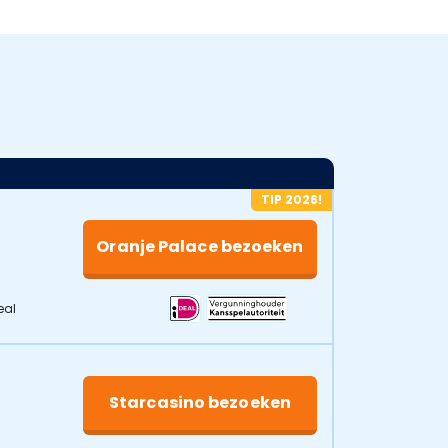
TIP 2026!
Oranje Palace bezoeken
eal
Starcasino bezoeken