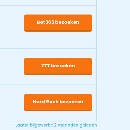
Bet365 bezoeken
777 bezoeken
Hard Rock bezoeken
Laatst bijgewerkt: 2 maanden geleden