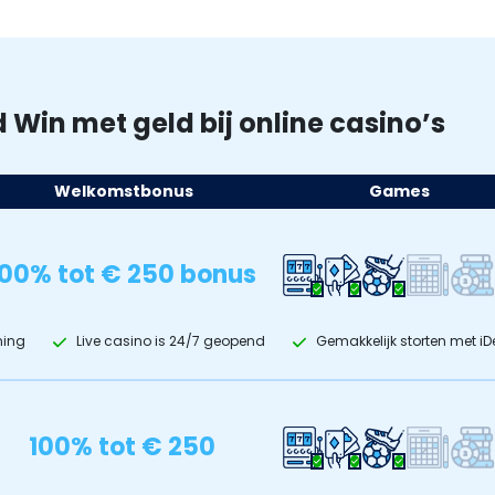
Start gratis spel
 Win met geld bij online casino’s
Welkomstbonus
Games
100% tot € 250 bonus
ming
Live casino is 24/7 geopend
Gemakkelijk storten met iD
100% tot € 250