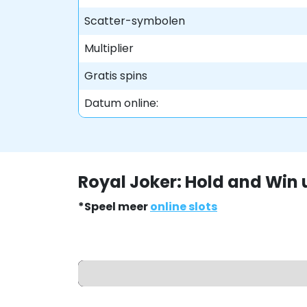
Scatter-symbolen
Multiplier
Gratis spins
Datum online:
Royal Joker: Hold and Win 
*Speel meer
online slots