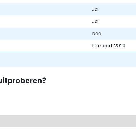
Ja
Ja
Nee
10 maart 2023
uitproberen?
Speel bij Oranje Palace en
krijg:
100% tot € 250
bonus
Speel met bonus
of