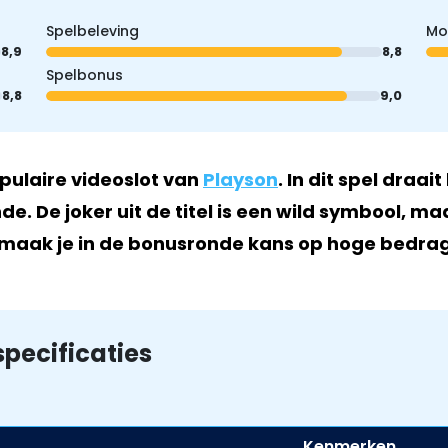
Spelbeleving
Mo
8,9
8,8
Spelbonus
8,8
9,0
opulaire videoslot van
Playson
. In dit spel draait
e. De joker uit de titel is een wild symbool, m
maak je in de bonusronde kans op hoge bedra
specificaties
Kenmerken