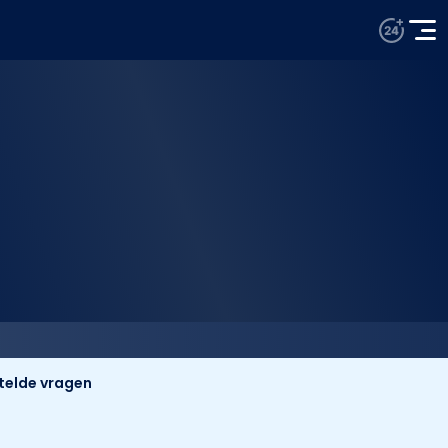
alace
telde vragen