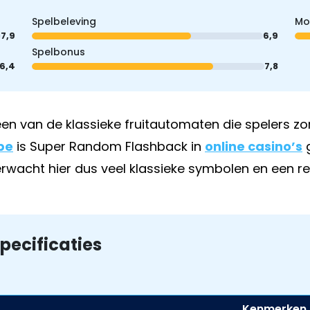
Spelbeleving
Mo
7,9
6,9
Spelbonus
6,4
7,8
een van de klassieke fruitautomaten die spelers 
be
is Super Random Flashback in
online casino’s
g
erwacht hier dus veel klassieke symbolen en een re
pecificaties
Kenmerken