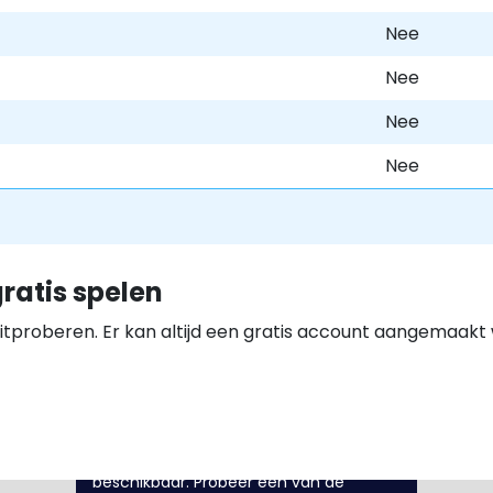
Nee
Nee
Nee
Nee
ratis spelen
uitproberen. Er kan altijd een gratis account aangemaakt w
Geen gratis versie beschikaar
Van dit spel is helaas geen gratis versie
beschikbaar. Probeer één van de