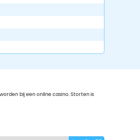
orden bij een online casino. Storten is