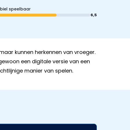
biel speelbaar
6,5
zomaar kunnen herkennen van vroeger.
ewoon een digitale versie van een
chtlijnige manier van spelen.