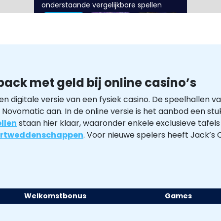
onderstaande vergelijkbare spellen
ck met geld bij online casino’s
n digitale versie van een fysiek casino. De speelhallen 
ovomatic aan. In de online versie is het aanbod een stu
ellen
staan hier klaar, waaronder enkele exclusieve tafe
ortweddenschappen
. Voor nieuwe spelers heeft Jack’s
Welkomstbonus
Games