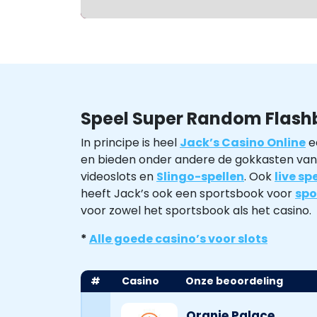
Speel Super Random Flashba
In principe is heel
Jack’s Casino Online
ee
en bieden onder andere de gokkasten van N
videoslots en
Slingo-spellen
. Ook
live sp
heeft Jack’s ook een sportsbook voor
sp
voor zowel het sportsbook als het casino.
*
Alle goede casino’s voor slots
#
Casino
Onze beoordeling
Oranje Palace