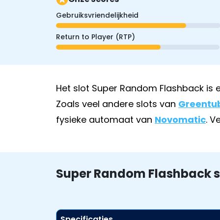
Gebruiksvriendelijkheid
Return to Player (RTP)
Het slot Super Random Flashback is 
Zoals veel andere slots van
Greentu
fysieke automaat van
Novomatic
. V
Super Random Flashback s
Specificaties