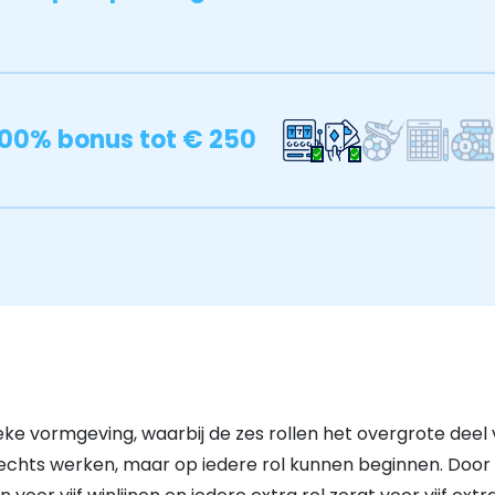
100% bonus tot € 250
e vormgeving, waarbij de zes rollen het overgrote deel v
r rechts werken, maar op iedere rol kunnen beginnen. Door 