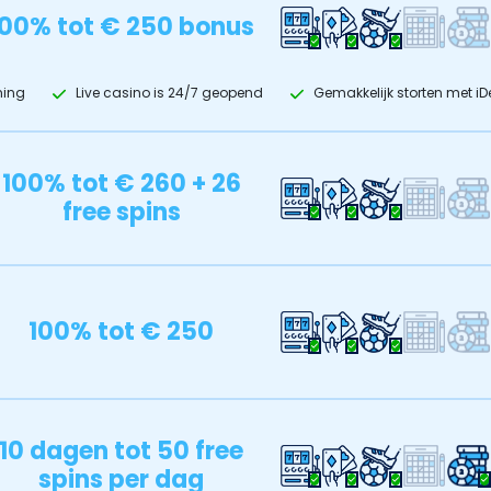
100% tot € 250 bonus
ming
Live casino is 24/7 geopend
Gemakkelijk storten met iD
100% tot € 260 + 26
free spins
100% tot € 250
10 dagen tot 50 free
spins per dag