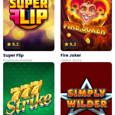
9,2
9,2
Super Flip
Fire Joker
Fruitautomaten
Video slots