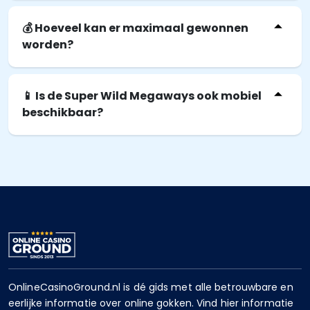
Je kan de gratis spins winnen door minimaal
96,07 euro bij de spelers terugkeert. Het
vier scatter-symbolen te draaien. Je
💰 Hoeveel kan er maximaal gewonnen
huisvoordeel bedraagt 3,93%.
worden?
ontvangt sowieso 12 gratis spins en dat
aantal kan stijgen door meer Scatter-
De maximale prijs op de Super Wild
symbolen te verkrijgen. Er kunnen echte hele
Megaways gokkast staat op 985.414 euro.
📱 Is de Super Wild Megaways ook mobiel
mooie prijzen gewonnen worden tijdens de
beschikbaar?
Dat is vanzelfsprekend een geweldig bedrag.
free spins, aangezien winsten met een
De speler kan de hoofdprijs winnen door met
vermenigvuldiger worden uitgekeerd.
Ja, de speler kan de Super Wild Megaways
de maximale inzet van 20 euro te spelen.
gokkast ook op de smartphone en tablet
spelen. Surf naar de website van de casino in
de webbrowser en speel mee op de
moderne fruitautomaat van Stakelogic.
OnlineCasinoGround.nl is dé gids met alle betrouwbare en
eerlijke informatie over online gokken. Vind hier informatie