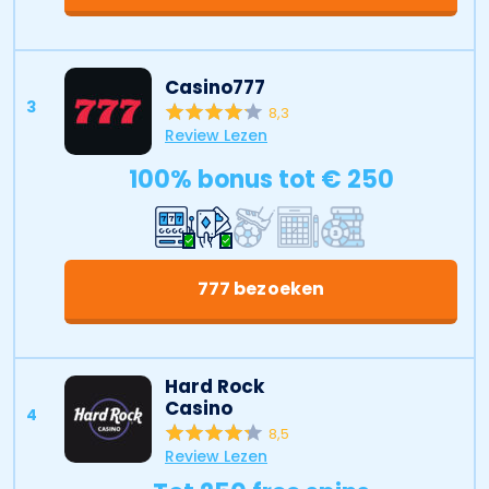
Casino777
3
8,3
Review Lezen
100% bonus tot € 250
777 bezoeken
Hard Rock
Casino
4
8,5
Review Lezen