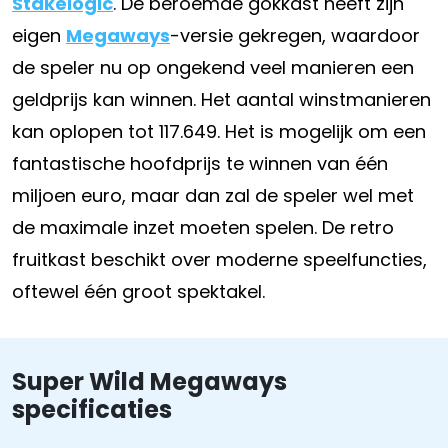
Stakelogic
. De beroemde gokkast heeft zijn
eigen
Megaways
-versie gekregen, waardoor
de speler nu op ongekend veel manieren een
geldprijs kan winnen. Het aantal winstmanieren
kan oplopen tot 117.649. Het is mogelijk om een
fantastische hoofdprijs te winnen van één
miljoen euro, maar dan zal de speler wel met
de maximale inzet moeten spelen. De retro
fruitkast beschikt over moderne speelfuncties,
oftewel één groot spektakel.
Super Wild Megaways
specificaties