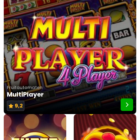
Fruitautomaten
MultiPlayer
9,2