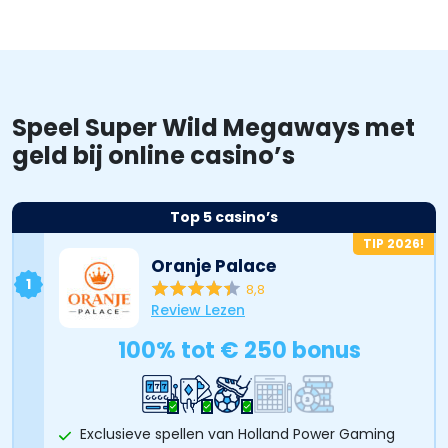
of
Start gratis spel
Speel Super Wild Megaways met
geld bij online casino’s
Top 5 casino’s
TIP 2026!
Oranje Palace
1
8,8
Review Lezen
100% tot € 250 bonus
Exclusieve spellen van Holland Power Gaming