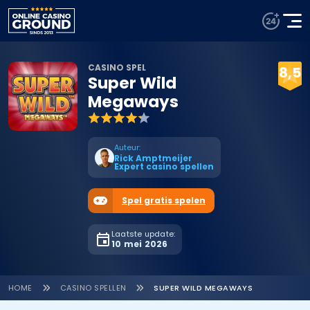
CASINO SPEL
8,5
Super Wild
ORANJE PALACE
Megaways
Bezoek Oranje
100% tot € 250
Palace
bonus
Auteur:
Rick Amptmeijer
Expert casino spellen
Spel gratis spelen
Laatste update:
10 mei 2026
HOME
CASINO SPELLEN
SUPER WILD MEGAWAYS