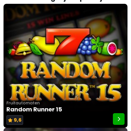
Fruitautomaten
Random Runner 15
9,6