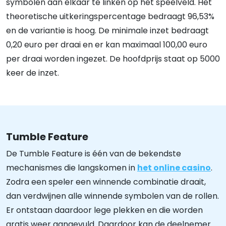
symbolen aan elkaar te linken op het speelveld. Het
theoretische uitkeringspercentage bedraagt 96,53%
en de variantie is hoog. De minimale inzet bedraagt
0,20 euro per draai en er kan maximaal 100,00 euro
per draai worden ingezet. De hoofdprijs staat op 5000
keer de inzet.
Tumble Feature
De Tumble Feature is één van de bekendste
mechanismes die langskomen in
het online casino
.
Zodra een speler een winnende combinatie draait,
dan verdwijnen alle winnende symbolen van de rollen.
Er ontstaan daardoor lege plekken en die worden
gratis weer aangevuld. Daardoor kan de deelnemer