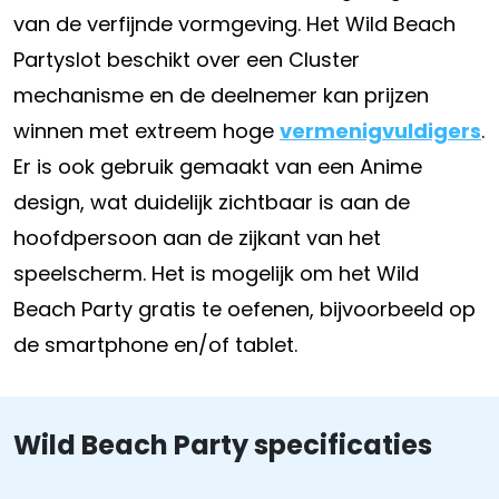
van de verfijnde vormgeving. Het Wild Beach
Partyslot beschikt over een Cluster
mechanisme en de deelnemer kan prijzen
winnen met extreem hoge
vermenigvuldigers
.
Er is ook gebruik gemaakt van een Anime
design, wat duidelijk zichtbaar is aan de
hoofdpersoon aan de zijkant van het
speelscherm. Het is mogelijk om het Wild
Beach Party gratis te oefenen, bijvoorbeeld op
de smartphone en/of tablet.
Wild Beach Party specificaties