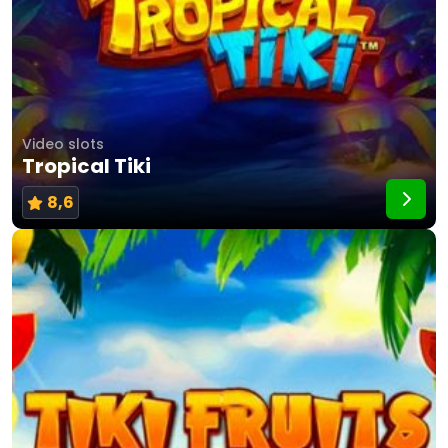
Video slots
Tropical Tiki
8,6