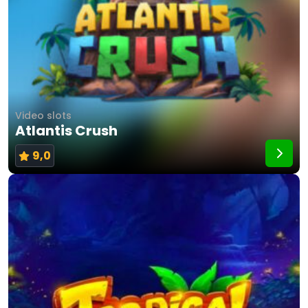
Video slots
Atlantis Crush
9,0