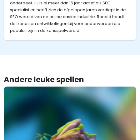
onderdeel. Hij is al meer dan 15 jaar actief als SEO
specialist en heeft zich de afgelopen jaren verdiept in de
SEO wereld van de online casino industrie. Ronald houdt
de trends en ontwikkelingen bij voor onderwerpen die
populair zijn in de kansspelwereld.
Andere leuke spellen