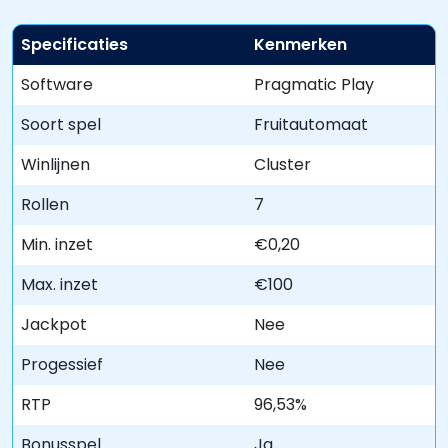
Specificaties
Kenmerken
Software
Pragmatic Play
Soort spel
Fruitautomaat
Winlijnen
Cluster
Rollen
7
Min. inzet
€0,20
Max. inzet
€100
Jackpot
Nee
Progessief
Nee
RTP
96,53%
Bonusspel
Ja