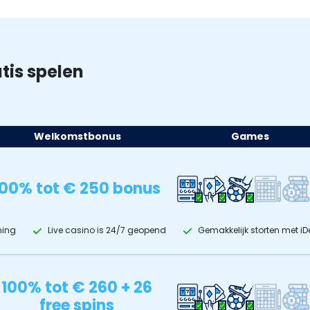
atis spelen
Welkomstbonus
Games
100% tot € 250 bonus
ming
Live casino is 24/7 geopend
Gemakkelijk storten met iD
100% tot € 260 + 26
free spins