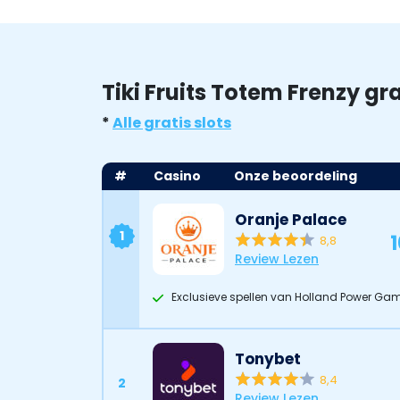
Tiki Fruits Totem Frenzy gr
*
Alle gratis slots
#
Casino
Onze beoordeling
Oranje Palace
1
8,8
Review Lezen
Exclusieve spellen van Holland Power Ga
Tonybet
8,4
2
Review Lezen