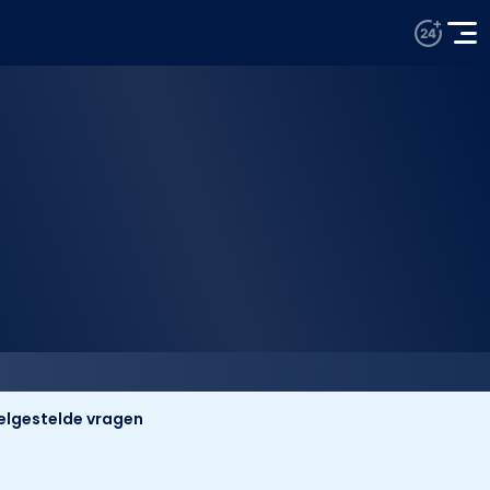
alace
elgestelde vragen