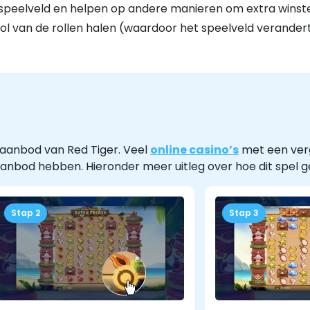
t speelveld en helpen op andere manieren om extra wins
l van de rollen halen (waardoor het speelveld verandert)
elaanbod van Red Tiger. Veel
online casino’s
met een verg
aanbod hebben. Hieronder meer uitleg over hoe dit spel 
Stap 2
Stap 3