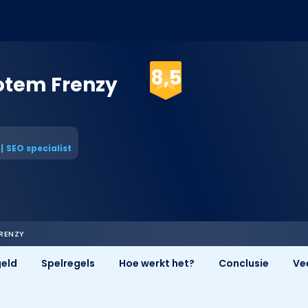
8,5
Totem Frenzy
ORANJE PALACE
Bezoek Oranje P
100% tot € 250 bonus
|
SEO specialist
FRENZY
geld
Spelregels
Hoe werkt het?
Conclusie
Ve