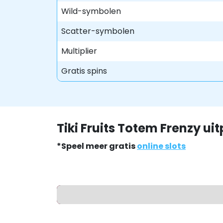
Wild-symbolen
Scatter-symbolen
Multiplier
Gratis spins
Tiki Fruits Totem Frenzy ui
*Speel meer gratis
online slots