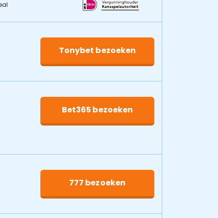
eal
Tonybet bezoeken
Bet365 bezoeken
777 bezoeken