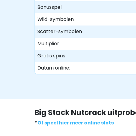
Bonusspel
Wild-symbolen
Scatter-symbolen
Multiplier
Gratis spins
Datum online:
Big Stack Nutcrack uitpro
*
Of speel hier meer online slots