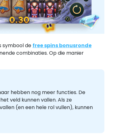
nus symbool de
free spins bonusronde
nnende combinaties. Op die manier
maar hebben nog meer functies. De
het veld kunnen vallen. Als ze
ld vallen (en een hele rol vullen), kunnen