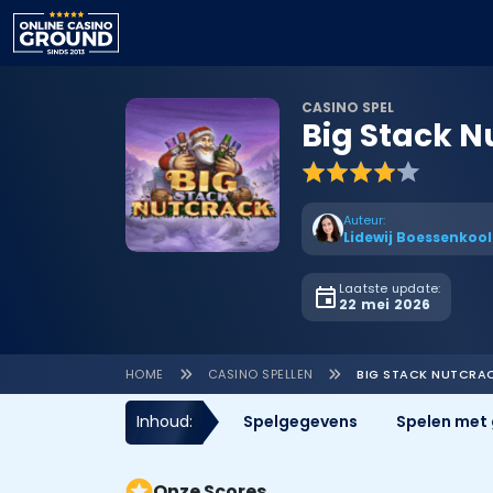
CASINO SPEL
Big Stack N
Auteur:
Lidewij Boessenkool
Laatste update:
22 mei 2026
HOME
CASINO SPELLEN
BIG STACK NUTCRA
Inhoud:
Spelgegevens
Spelen met 
Onze Scores