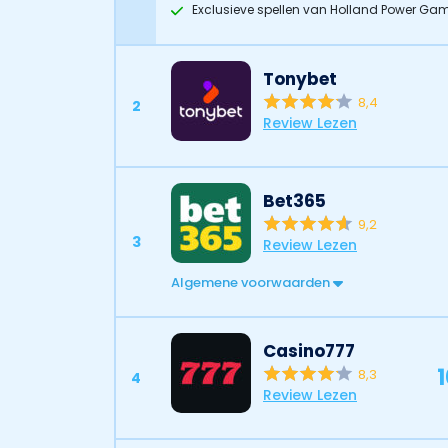
Exclusieve spellen van Holland Power Ga
Tonybet
8,4
2
Review Lezen
Bet365
9,2
3
Review Lezen
Algemene voorwaarden
Casino777
8,3
4
Review Lezen