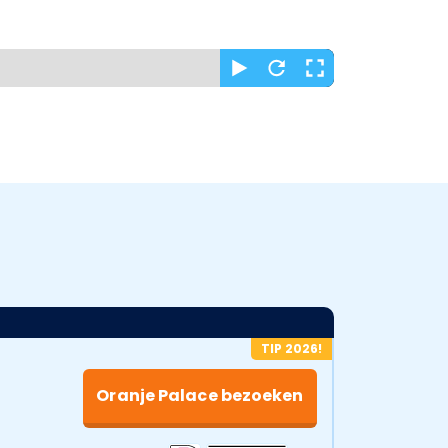
TIP 2026!
Oranje Palace bezoeken