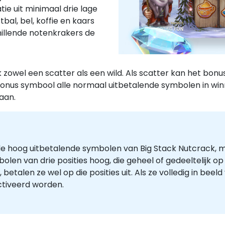
ie uit minimaal drie lage
al, bel, koffie en kaars
chillende notenkrakers de
k zowel een scatter als een wild. Als scatter kan het bo
 bonus symbool alle normaal uitbetalende symbolen in wi
aan.
 de hoog uitbetalende symbolen van Big Stack Nutcrack, 
olen van drie posities hoog, die geheel of gedeeltelijk op 
n, betalen ze wel op die posities uit. Als ze volledig in bee
ctiveerd worden.