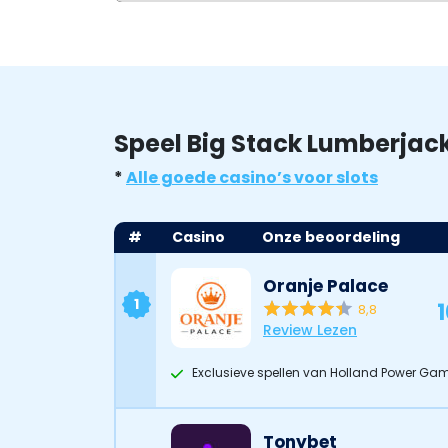
Speel Big Stack Lumberjac
*
Alle goede casino’s voor slots
#
Casino
Onze beoordeling
Oranje Palace
1
8,8
Review Lezen
Exclusieve spellen van Holland Power Ga
Tonybet