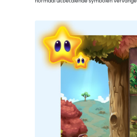
normaal uitbetalende symbolen vervange