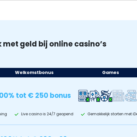
of
Start gratis spel
k
met geld bij online casino’s
Welkomstbonus
Games
100% tot € 250 bonus
ming
Live casino is 24/7 geopend
Gemakkelijk storten met iD