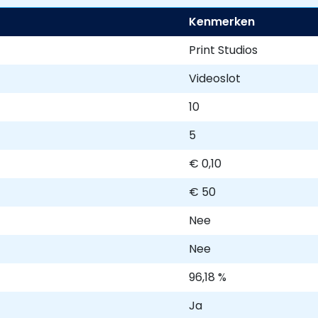
Kenmerken
Print Studios
Videoslot
10
5
€ 0,10
€ 50
Nee
Nee
96,18 %
Ja