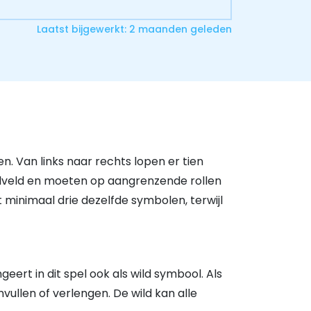
Laatst bijgewerkt: 2 maanden geleden
en. Van links naar rechts lopen er tien
elveld en moeten op aangrenzende rollen
 minimaal drie dezelfde symbolen, terwijl
ert in dit spel ook als wild symbool. Als
ullen of verlengen. De wild kan alle