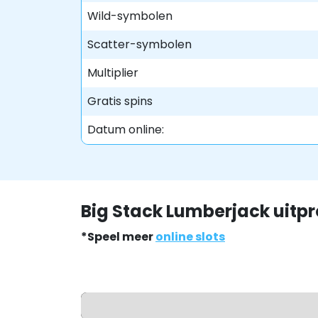
Wild-symbolen
Scatter-symbolen
Multiplier
Gratis spins
Datum online:
Big Stack Lumberjack uitp
*Speel meer
online slots