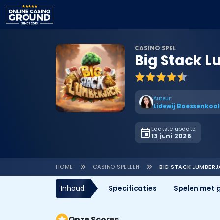
CASINO SPEL
Big Stack 
Auteur:
Lidewij Boessenkool
Laatste update:
13 juni 2026
HOME
CASINO SPELLEN
BIG STACK LUMBER
Inhoud:
Specificaties
Spelen met 
Onze Scores