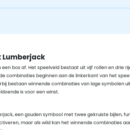
ck Lumberjack
en bos af. Het speelveld bestaat uit vijf rollen en drie rij
ende combinaties beginnen aan de linkerkant van het spe
arbij bestaan winnende combinaties van lage symbolen uit
doende is voor een winst.
jack, een gouden symbool met twee gekruiste bijlen, funge
iveren, maar als wild kan het winnende combinaties aanv