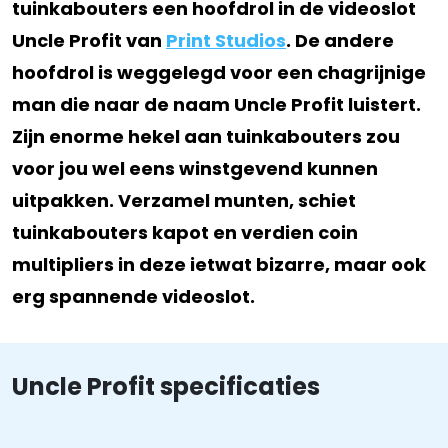
tuinkabouters een hoofdrol in de videoslot
Uncle Profit van
Print Studios
. De andere
hoofdrol is weggelegd voor een chagrijnige
man die naar de naam Uncle Profit luistert.
Zijn enorme hekel aan tuinkabouters zou
voor jou wel eens winstgevend kunnen
uitpakken. Verzamel munten, schiet
tuinkabouters kapot en verdien coin
multipliers in deze ietwat bizarre, maar ook
erg spannende videoslot.
Uncle Profit specificaties