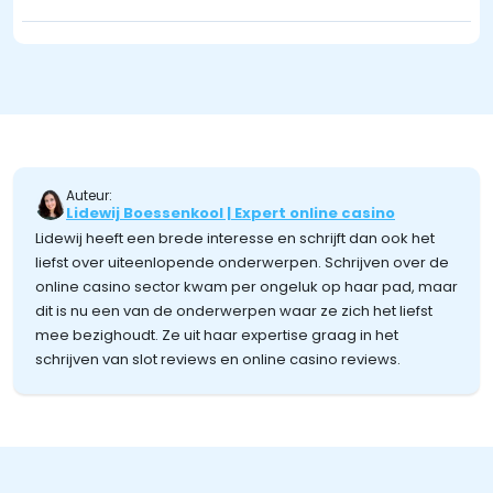
Auteur:
Lidewij Boessenkool | Expert online casino
Lidewij heeft een brede interesse en schrijft dan ook het
liefst over uiteenlopende onderwerpen. Schrijven over de
online casino sector kwam per ongeluk op haar pad, maar
dit is nu een van de onderwerpen waar ze zich het liefst
mee bezighoudt. Ze uit haar expertise graag in het
schrijven van slot reviews en online casino reviews.