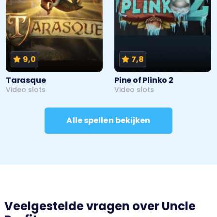
9,0
7,8
Tarasque
Pine of Plinko 2
Video slots
Video slots
Alle spellen bekijken
Veelgestelde vragen over Uncle