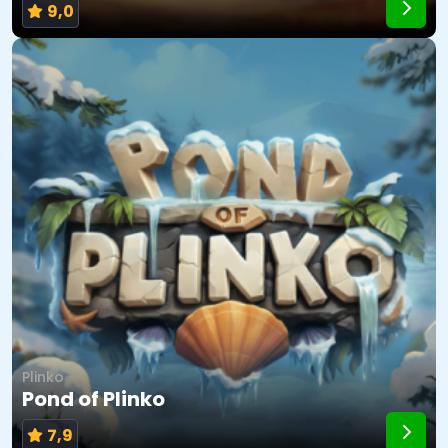
9,0
Plinko
Pond of Plinko
7,9