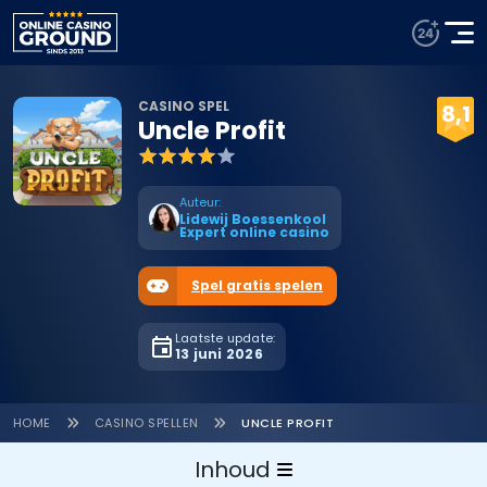
CASINO SPEL
8,1
Uncle Profit
ORANJE PALACE
Bezoek Oranje
100% tot € 250
Palace
bonus
Auteur:
Lidewij Boessenkool
Expert online casino
Spel gratis spelen
Laatste update:
13 juni 2026
HOME
CASINO SPELLEN
UNCLE PROFIT
Inhoud