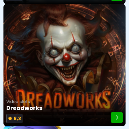
Video slots
Dreadworks
8,3