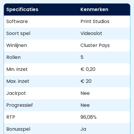
Specificaties
Kenmerken
Software
Print Studios
Soort spel
Videoslot
Winlijnen
Cluster Pays
Rollen
5
Min. inzet
€ 0,20
Max. inzet
€ 20
Jackpot
Nee
Progressief
Nee
RTP
96,08%
Bonusspel
Ja