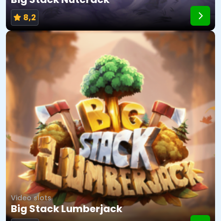
8,2
Video slots
Big Stack Lumberjack