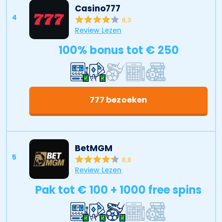
Casino777
4
8,3
Review Lezen
100% bonus tot € 250
777 bezoeken
BetMGM
5
8,8
Review Lezen
Pak tot € 100 + 1000 free spins