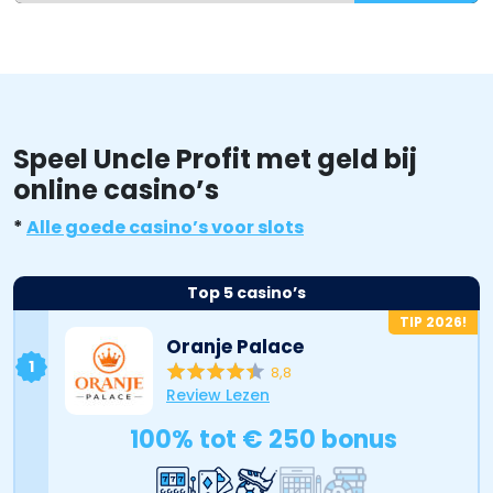
of
Start gratis spel
Speel Uncle Profit met geld bij
online casino’s
*
Alle goede casino’s voor slots
Top 5 casino’s
TIP 2026!
Oranje Palace
1
8,8
Review Lezen
100% tot € 250 bonus