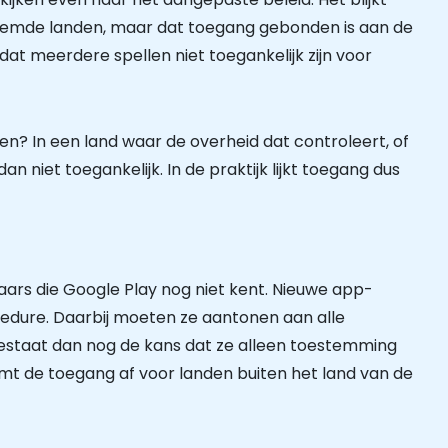
noemde landen, maar dat toegang gebonden is aan de
at meerdere spellen niet toegankelijk zijn voor
elen? In een land waar de overheid dat controleert, of
dan niet toegankelijk. In de praktijk lijkt toegang dus
aars die Google Play nog niet kent. Nieuwe app-
dure. Daarbij moeten ze aantonen aan alle
k bestaat dan nog de kans dat ze alleen toestemming
rmt de toegang af voor landen buiten het land van de