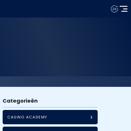
Categorieën
CASINO ACADEMY