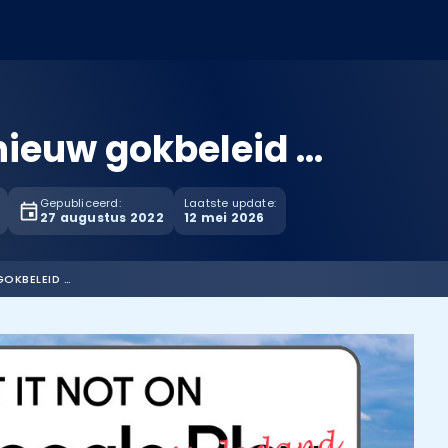
nieuw gokbeleid …
Gepubliceerd:
Laatste update:
27 augustus 2022
12 mei 2026
GOKBELEID …