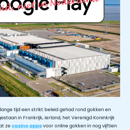
lange tijd een strikt beleid gehad rond gokken en
taan in Frankrijk, Ierland, het Verenigd Koninkrijk
at ze
casino apps
voor online gokken in nog vijftien