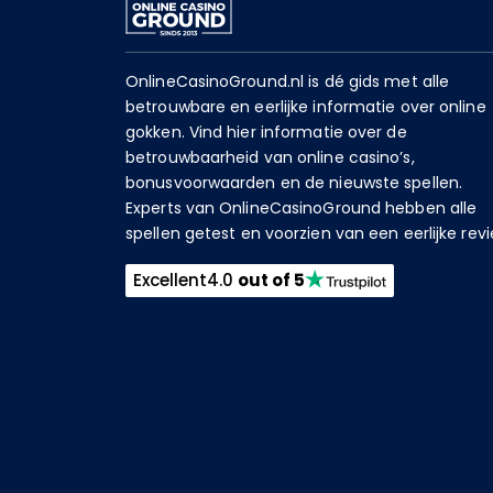
OnlineCasinoGround.nl is dé gids met alle
betrouwbare en eerlijke informatie over online
gokken. Vind hier informatie over de
betrouwbaarheid van online casino’s,
bonusvoorwaarden en de nieuwste spellen.
Experts van OnlineCasinoGround hebben alle
spellen getest en voorzien van een eerlijke revi
Excellent
4.0
out of 5