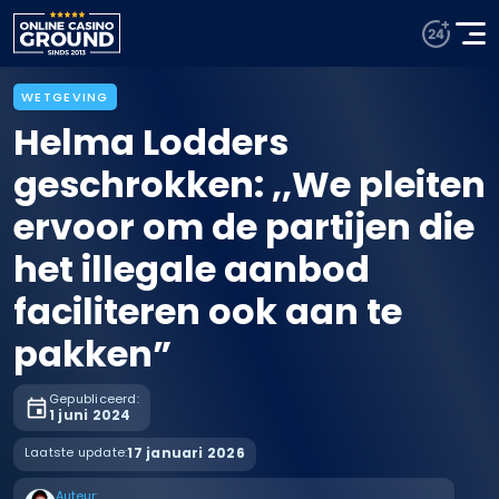
WETGEVING
Helma Lodders
geschrokken: ,,We pleiten
ervoor om de partijen die
het illegale aanbod
faciliteren ook aan te
pakken”
Gepubliceerd:
1 juni 2024
Laatste update:
17 januari 2026
Auteur: