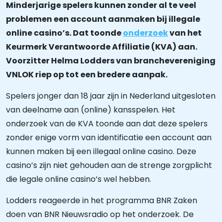
Minderjarige spelers kunnen zonder al te veel
problemen een account aanmaken bij illegale
online casino’s. Dat toonde
onderzoek
van het
Keurmerk Verantwoorde Affiliatie (KVA) aan.
Voorzitter Helma Lodders van branchevereniging
VNLOK riep op tot een bredere aanpak.
Spelers jonger dan 18 jaar zijn in Nederland uitgesloten
van deelname aan (online) kansspelen. Het
onderzoek van de KVA toonde aan dat deze spelers
zonder enige vorm van identificatie een account aan
kunnen maken bij een illegaal online casino. Deze
casino’s zijn niet gehouden aan de strenge zorgplicht
die legale online casino’s wel hebben.
Lodders reageerde in het programma BNR Zaken
doen van BNR Nieuwsradio op het onderzoek. De