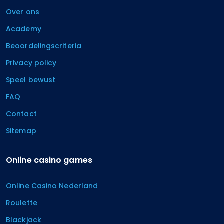
Over ons
Academy
Beoordelingscriteria
Privacy policy
Speel bewust
FAQ
Contact
Sitemap
Online casino games
Online Casino Nederland
Roulette
Blackjack