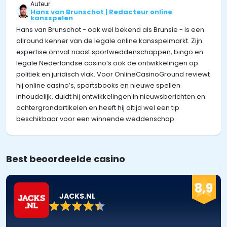
Auteur:
Hans van Brunschot | Redacteur online
kansspelen
Hans van Brunschot - ook wel bekend als Brunsie - is een
allround kenner van de legale online kansspelmarkt. Zijn
expertise omvat naast sportweddenschappen, bingo en
legale Nederlandse casino’s ook de ontwikkelingen op
politiek en juridisch vlak. Voor OnlineCasinoGround reviewt
hij online casino’s, sportsbooks en nieuwe spellen
inhoudelijk, duidt hij ontwikkelingen in nieuwsberichten en
achtergrondartikelen en heeft hij altijd wel een tip
beschikbaar voor een winnende weddenschap.
Best beoordeelde casino
8,9
JACKS.NL