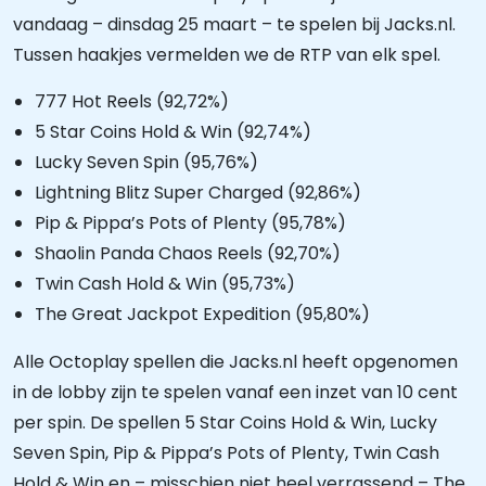
vandaag – dinsdag 25 maart – te spelen bij Jacks.nl.
Tussen haakjes vermelden we de RTP van elk spel.
777 Hot Reels (92,72%)
5 Star Coins Hold & Win (92,74%)
Lucky Seven Spin (95,76%)
Lightning Blitz Super Charged (92,86%)
Pip & Pippa’s Pots of Plenty (95,78%)
Shaolin Panda Chaos Reels (92,70%)
Twin Cash Hold & Win (95,73%)
The Great Jackpot Expedition (95,80%)
Alle Octoplay spellen die Jacks.nl heeft opgenomen
in de lobby zijn te spelen vanaf een inzet van 10 cent
per spin. De spellen 5 Star Coins Hold & Win, Lucky
Seven Spin, Pip & Pippa’s Pots of Plenty, Twin Cash
Hold & Win en – misschien niet heel verrassend – The