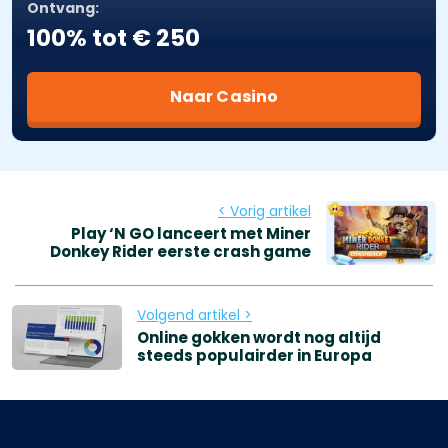
Ontvang:
100% tot € 250
Naar Casino
< Vorig artikel
Play ‘N GO lanceert met Miner
Donkey Rider eerste crash game
Volgend artikel >
Online gokken wordt nog altijd
steeds populairder in Europa