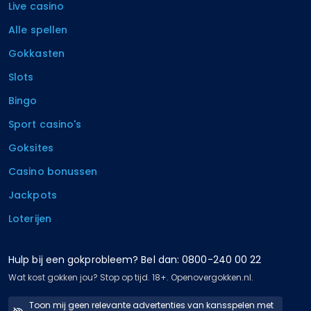
Live casino
Alle spellen
Gokkasten
Slots
Bingo
Sport casino's
Goksites
Casino bonussen
Jackpots
Loterijen
Hulp bij een gokprobleem? Bel dan: 0800-240 00 22
Wat kost gokken jou? Stop op tijd. 18+. Openovergokken.nl.
Toon mij geen relevante advertenties van kansspelen met