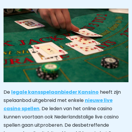
De
legale kansspelaanbieder Kansino
heeft zijn
spelaanbod uitgebreid met enkele
nieuwe live
casino spellen
. De leden van het online casino
kunnen voortaan ook Nederlandstalige live casino
spellen gaan uitproberen. De desbetreffende