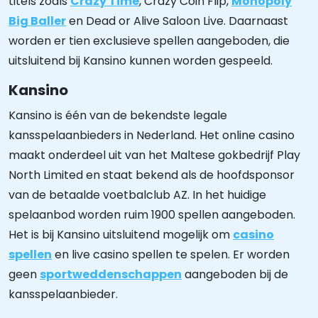
titels zoals
Crazy Time
, Crazy Coin Flip,
Monopoly
Big Baller
en Dead or Alive Saloon Live. Daarnaast
worden er tien exclusieve spellen aangeboden, die
uitsluitend bij Kansino kunnen worden gespeeld.
Kansino
Kansino is één van de bekendste legale
kansspelaanbieders in Nederland. Het online casino
maakt onderdeel uit van het Maltese gokbedrijf Play
North Limited en staat bekend als de hoofdsponsor
van de betaalde voetbalclub AZ. In het huidige
spelaanbod worden ruim 1900 spellen aangeboden.
Het is bij Kansino uitsluitend mogelijk om
casino
spellen
en live casino spellen te spelen. Er worden
geen
sportweddenschappen
aangeboden bij de
kansspelaanbieder.