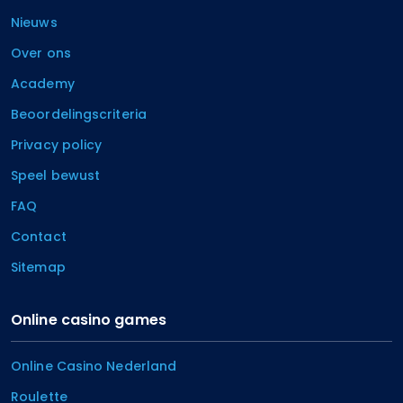
Nieuws
Over ons
Academy
Beoordelingscriteria
Privacy policy
Speel bewust
FAQ
Contact
Sitemap
Online casino games
Online Casino Nederland
Roulette