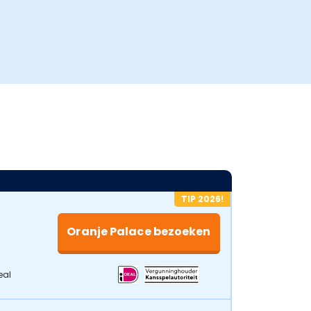
TIP 2026!
Oranje Palace bezoeken
eal