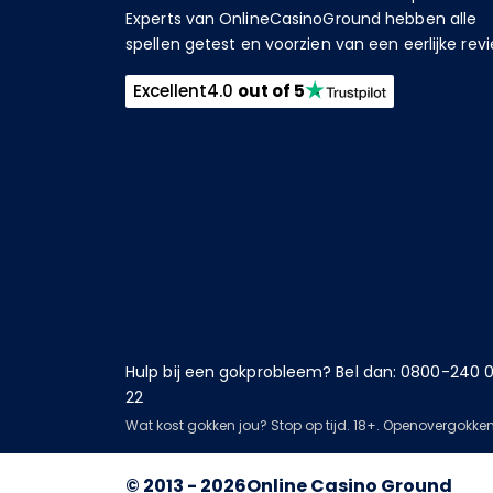
Experts van OnlineCasinoGround hebben alle
spellen getest en voorzien van een eerlijke revi
Excellent
4.0
out of 5
Hulp bij een gokprobleem? Bel dan: 0800-240 
22
Wat kost gokken jou? Stop op tijd. 18+. Openovergokken
© 2013 - 2026
Online Casino Ground