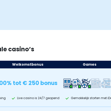
ale casino’s
Welkomstbonus
Games
100% tot € 250 bonus
ming
Live casino is 24/7 geopend
Gemakkelijk storten met iD