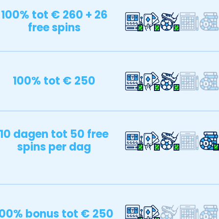
100% tot € 260 + 26
free spins
100% tot € 250
10 dagen tot 50 free
spins per dag
100% bonus tot € 250