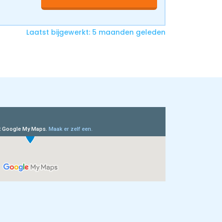
Laatst bijgewerkt: 5 maanden geleden