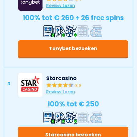
Review Lezen
100% tot € 260 + 26 free spins
Tonybet bezoeken
Starcasino
3
8,9
Review Lezen
100% tot € 250
Starcasino bezoeken