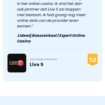
in het online casino. Ik vind het dan
ook jammer dat Live 5 zal stoppen
met bestaan. Ik had graag nog meer
online slots van de provider leren
kennen.”
.
Lidewij Boessenkool | Expert Online
Casino
7,2
SOFTWARE PROVIDER
Live 5