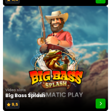
Video slots
Big Bass Splash
9,5