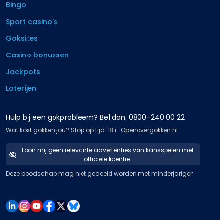
Bingo
Sport casino's
Goksites
Casino bonussen
Jackpots
Loterijen
Hulp bij een gokprobleem? Bel dan: 0800-240 00 22
Wat kost gokken jou? Stop op tijd. 18+. Openovergokken.nl.
Toon mij geen relevante advertenties van kansspelen met
officiële licentie
Deze boodschap mag niet gedeeld worden met minderjarigen