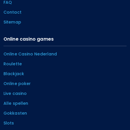
FAQ
Contact
Sitemap
Online casino games
Online Casino Nederland
Roulette
Blackjack
Online poker
Live casino
Alle spellen
Gokkasten
Slots