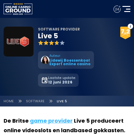
SOFTWARE PROVIDER
7,2
Live 5
Auteur:
Lidewij Boessenkool
Expert online casino
Laatste update:
12 juni 2026
HOME
SOFTWARE
LIVE 5
De Britse
game provider
Live 5 produceert
online videoslots en landbased gokkasten.