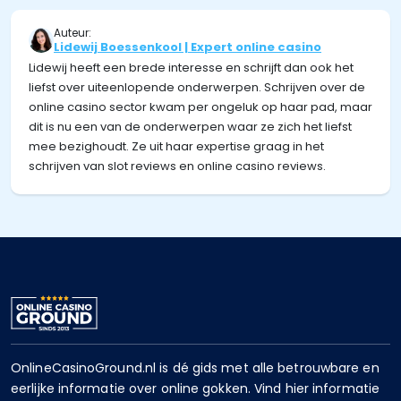
Auteur:
Lidewij Boessenkool | Expert online casino
Lidewij heeft een brede interesse en schrijft dan ook het
liefst over uiteenlopende onderwerpen. Schrijven over de
online casino sector kwam per ongeluk op haar pad, maar
dit is nu een van de onderwerpen waar ze zich het liefst
mee bezighoudt. Ze uit haar expertise graag in het
schrijven van slot reviews en online casino reviews.
OnlineCasinoGround.nl is dé gids met alle betrouwbare en
eerlijke informatie over online gokken. Vind hier informatie