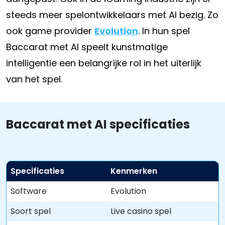
steeds meer spelontwikkelaars met AI bezig. Zo
ook game provider
Evolution
. In hun spel
Baccarat met AI speelt kunstmatige
intelligentie een belangrijke rol in het uiterlijk
van het spel.
Baccarat met AI
specificaties
Specificaties
Kenmerken
Software
Evolution
Soort spel
Live casino spel