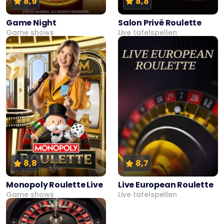
8,9
8,8
Game Night
Salon Privé Roulette
Game shows
Live tafelspellen
8,8
8,7
Monopoly Roulette Live
Live European Roulette
Game shows
Live tafelspellen