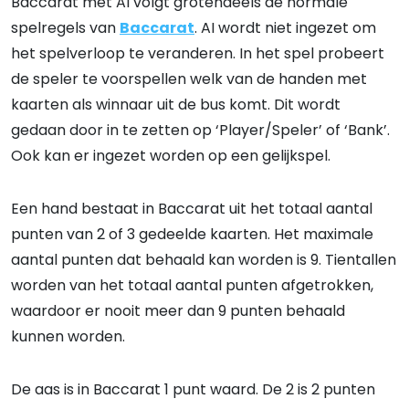
Baccarat met AI volgt grotendeels de normale
spelregels van
Baccarat
. AI wordt niet ingezet om
het spelverloop te veranderen. In het spel probeert
de speler te voorspellen welk van de handen met
kaarten als winnaar uit de bus komt. Dit wordt
gedaan door in te zetten op ‘Player/Speler’ of ‘Bank’.
Ook kan er ingezet worden op een gelijkspel.
Een hand bestaat in Baccarat uit het totaal aantal
punten van 2 of 3 gedeelde kaarten. Het maximale
aantal punten dat behaald kan worden is 9. Tientallen
worden van het totaal aantal punten afgetrokken,
waardoor er nooit meer dan 9 punten behaald
kunnen worden.
De aas is in Baccarat 1 punt waard. De 2 is 2 punten