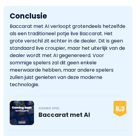
Conclusie
Baccarat met AI verloopt grotendeels hetzelfde
als een traditioneel potje live Baccarat. Het
grote verschil zit echter in de dealer. Dit is geen
standaard live croupier, maar het uiterlijk van de
dealer wordt met AI gegenereerd. Voor
sommige spelers zal dit geen enkele
meerwaarde hebben, maar andere spelers
zullen juist genieten van deze moderne
technologie.
8,3
CASINO SPEL
Baccarat met AI