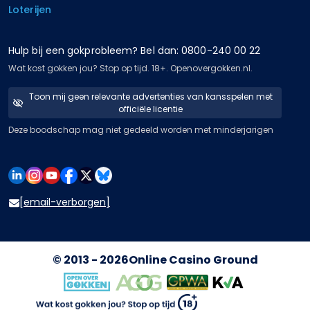
Loterijen
Hulp bij een gokprobleem? Bel dan: 0800-240 00 22
Wat kost gokken jou? Stop op tijd. 18+. Openovergokken.nl.
Toon mij geen relevante advertenties van kansspelen met
officiële licentie
Deze boodschap mag niet gedeeld worden met minderjarigen
[email-verborgen]
© 2013 - 2026
Online Casino Ground