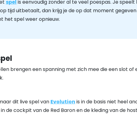
Het
spel
is eenvoudig zonder al te veel poespas. Je speelt 
 op tijd uitbetaalt, dan krijg je de op dat moment gegeven m
gint het spel weer opnieuw.
spel
ellen brengen een spanning met zich mee die een slot of e
k.
maar dit live spel van
Evolution
is in de basis niet heel a
ing in de cockpit van de Red Baron en de kleding van de ho