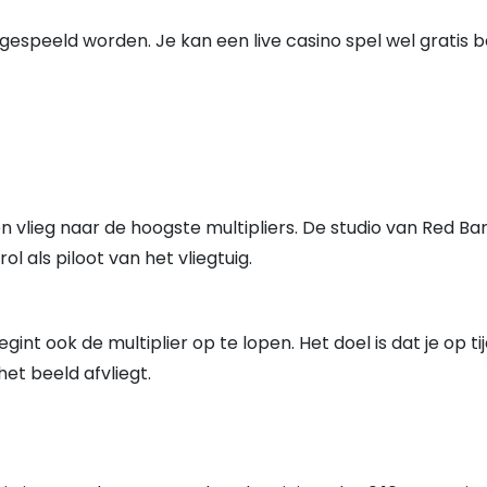
 gespeeld worden. Je kan een live casino spel wel gratis 
 vlieg naar de hoogste multipliers. De studio van Red B
ol als piloot van het vliegtuig.
int ook de multiplier op te lopen. Het doel is dat je op tijd
et beeld afvliegt.