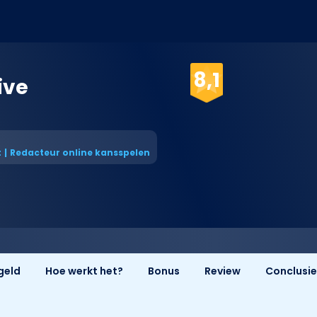
8,1
ive
t
|
Redacteur online kansspelen
geld
Hoe werkt het?
Bonus
Review
Conclusie