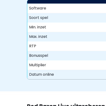
Software
Soort spel
Min. inzet
Max. inzet
RTP
Bonusspel
Multiplier
Datum online