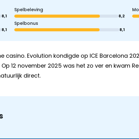
Spelbeleving
Mo
8,1
8,2
Spelbonus
8,1
8,1
line casino. Evolution kondigde op ICE Barcelona 2
 Op 12 november 2025 was het zo ver en kwam Red
uurlijk direct.
s