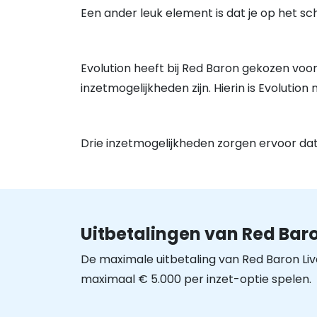
Een ander leuk element is dat je op het sc
Evolution heeft bij Red Baron gekozen voo
inzetmogelijkheden zijn. Hierin is Evoluti
Drie inzetmogelijkheden zorgen ervoor dat d
Uitbetalingen van Red Baro
De maximale uitbetaling van Red Baron Live
maximaal € 5.000 per inzet-optie spelen.