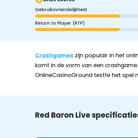
Gebruiksvriendelijkheid
Return to Player (RTP)
Crashgames
zijn populair in het on
komt in de vorm van een crashgame.
OnlineCasinoGround testte het spel nat
Red Baron Live specificatie