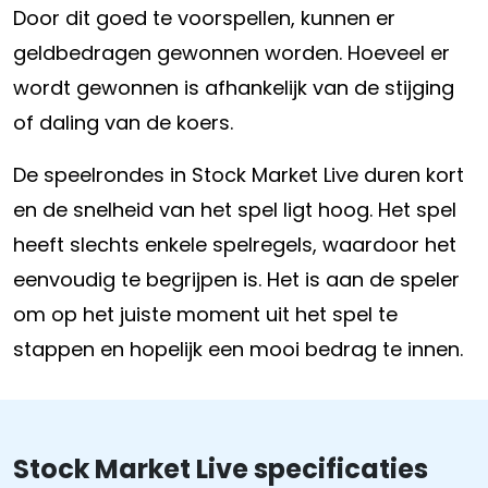
Door dit goed te voorspellen, kunnen er
geldbedragen gewonnen worden. Hoeveel er
wordt gewonnen is afhankelijk van de stijging
of daling van de koers.
De speelrondes in Stock Market Live duren kort
en de snelheid van het spel ligt hoog. Het spel
heeft slechts enkele spelregels, waardoor het
eenvoudig te begrijpen is. Het is aan de speler
om op het juiste moment uit het spel te
stappen en hopelijk een mooi bedrag te innen.
Stock Market Live specificaties