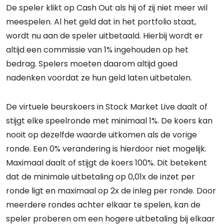
De speler klikt op Cash Out als hij of zij niet meer wil
meespelen. Al het geld dat in het portfolio staat,
wordt nu aan de speler uitbetaald. Hierbij wordt er
altijd een commissie van 1% ingehouden op het
bedrag. Spelers moeten daarom altijd goed
nadenken voordat ze hun geld laten uitbetalen.
De virtuele beurskoers in Stock Market Live daalt of
stijgt elke speelronde met minimaal 1%. De koers kan
nooit op dezelfde waarde uitkomen als de vorige
ronde. Een 0% verandering is hierdoor niet mogelijk.
Maximaal daalt of stijgt de koers 100%. Dit betekent
dat de minimale uitbetaling op 0,01x de inzet per
ronde ligt en maximaal op 2x de inleg per ronde. Door
meerdere rondes achter elkaar te spelen, kan de
speler proberen om een hogere uitbetaling bij elkaar