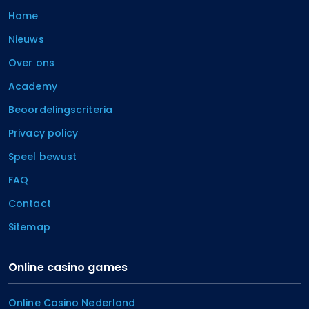
Home
Nieuws
Over ons
Academy
Beoordelingscriteria
Privacy policy
Speel bewust
FAQ
Contact
Sitemap
Online casino games
Online Casino Nederland