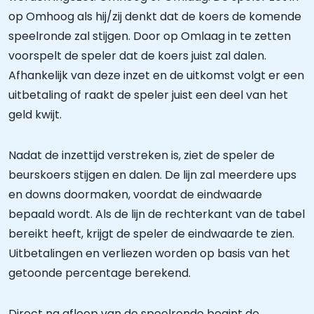
op Omhoog als hij/zij denkt dat de koers de komende
speelronde zal stijgen. Door op Omlaag in te zetten
voorspelt de speler dat de koers juist zal dalen.
Afhankelijk van deze inzet en de uitkomst volgt er een
uitbetaling of raakt de speler juist een deel van het
geld kwijt.
Nadat de inzettijd verstreken is, ziet de speler de
beurskoers stijgen en dalen. De lijn zal meerdere ups
en downs doormaken, voordat de eindwaarde
bepaald wordt. Als de lijn de rechterkant van de tabel
bereikt heeft, krijgt de speler de eindwaarde te zien.
Uitbetalingen en verliezen worden op basis van het
getoonde percentage berekend.
Direct na afloop van de speelronde begint de