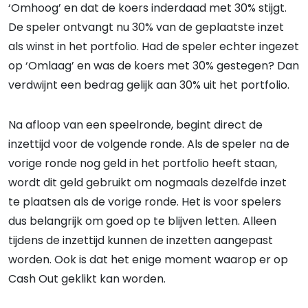
‘Omhoog’ en dat de koers inderdaad met 30% stijgt.
De speler ontvangt nu 30% van de geplaatste inzet
als winst in het portfolio. Had de speler echter ingezet
op ‘Omlaag’ en was de koers met 30% gestegen? Dan
verdwijnt een bedrag gelijk aan 30% uit het portfolio.
Na afloop van een speelronde, begint direct de
inzettijd voor de volgende ronde. Als de speler na de
vorige ronde nog geld in het portfolio heeft staan,
wordt dit geld gebruikt om nogmaals dezelfde inzet
te plaatsen als de vorige ronde. Het is voor spelers
dus belangrijk om goed op te blijven letten. Alleen
tijdens de inzettijd kunnen de inzetten aangepast
worden. Ook is dat het enige moment waarop er op
Cash Out geklikt kan worden.