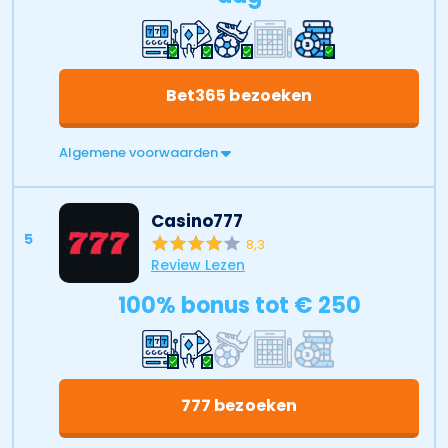
Bet365 bezoeken
Algemene voorwaarden
Casino777
5
8,3
Review Lezen
100% bonus tot € 250
777 bezoeken