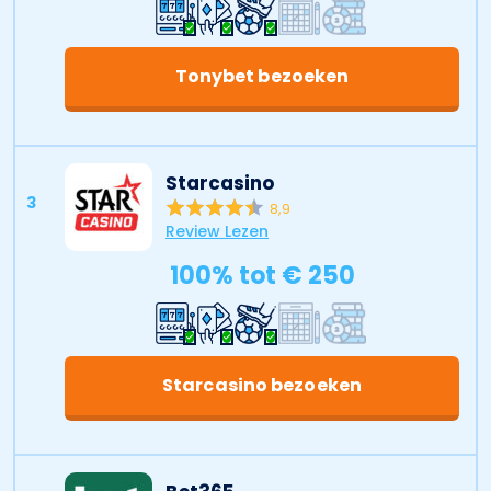
Tonybet bezoeken
Starcasino
3
8,9
Review Lezen
100% tot € 250
Starcasino bezoeken