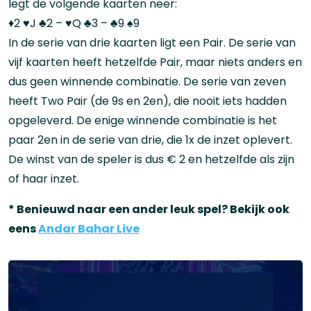
legt de volgende kaarten neer:
♦2 ♥J ♣2 – ♥Q ♣3 – ♣9 ♠9
In de serie van drie kaarten ligt een Pair. De serie van
vijf kaarten heeft hetzelfde Pair, maar niets anders en
dus geen winnende combinatie. De serie van zeven
heeft Two Pair (de 9s en 2en), die nooit iets hadden
opgeleverd. De enige winnende combinatie is het
paar 2en in de serie van drie, die 1x de inzet oplevert.
De winst van de speler is dus € 2 en hetzelfde als zijn
of haar inzet.
* Benieuwd naar een ander leuk spel? Bekijk ook
eens
Andar Bahar Live