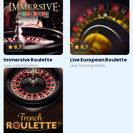
8,7
8,7
Immersive Roulette
Live European Roulette
Live tafelspellen
Live tafelspellen