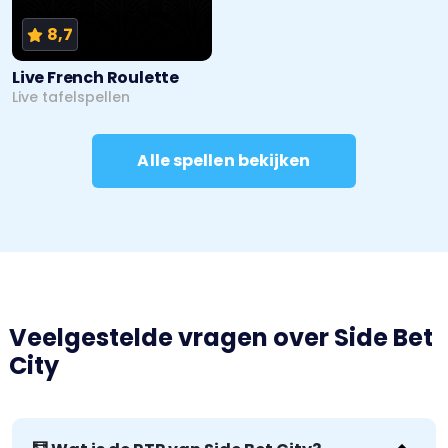
8,7
Live French Roulette
Live tafelspellen
Alle spellen bekijken
Veelgestelde vragen over Side Bet
City