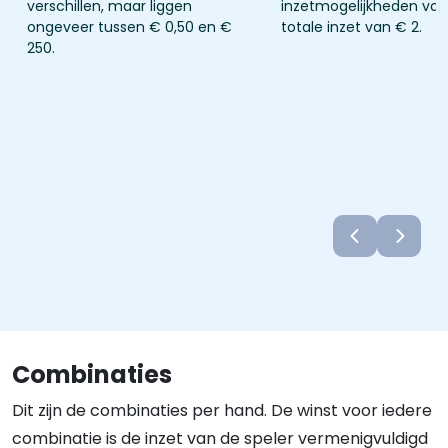
verschillen, maar liggen
inzetmogelijkheden voo
ongeveer tussen € 0,50 en €
totale inzet van € 2.
250.
Combinaties
Dit zijn de combinaties per hand. De winst voor iedere
combinatie is de inzet van de speler vermenigvuldigd