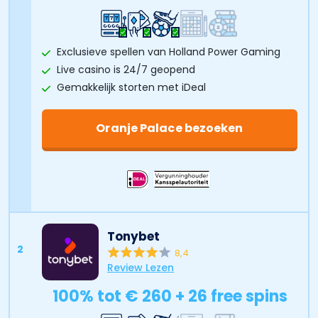
Exclusieve spellen van Holland Power Gaming
Live casino is 24/7 geopend
Gemakkelijk storten met iDeal
Oranje Palace bezoeken
Tonybet
2
8,4
Review Lezen
100% tot € 260 + 26 free spins