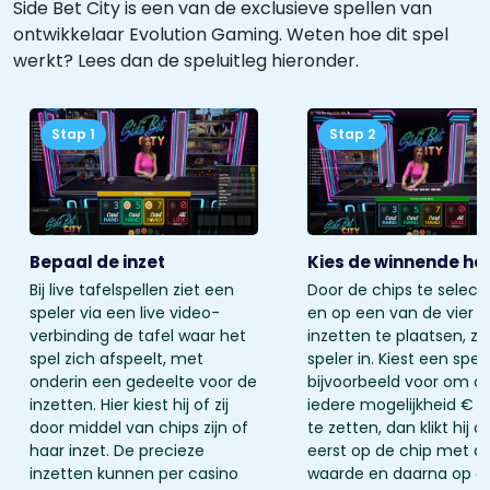
Side Bet City is een van de exclusieve spellen van
ontwikkelaar Evolution Gaming. Weten hoe dit spel
werkt? Lees dan de speluitleg hieronder.
Stap 1
Stap 2
Bepaal de inzet
Kies de winnende ha
Bij live tafelspellen ziet een
Door de chips te select
speler via een live video-
en op een van de vier
verbinding de tafel waar het
inzetten te plaatsen, ze
spel zich afspeelt, met
speler in. Kiest een spel
onderin een gedeelte voor de
bijvoorbeeld voor om o
inzetten. Hier kiest hij of zij
iedere mogelijkheid € 0,
door middel van chips zijn of
te zetten, dan klikt hij of 
haar inzet. De precieze
eerst op de chip met di
inzetten kunnen per casino
waarde en daarna op de