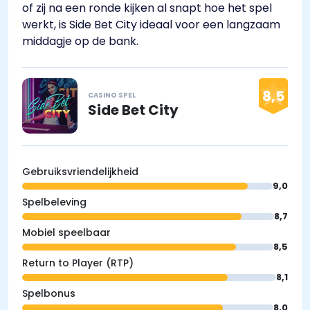
of zij na een ronde kijken al snapt hoe het spel
werkt, is Side Bet City ideaal voor een langzaam
middagje op de bank.
8,5
CASINO SPEL
Side Bet City
Gebruiksvriendelijkheid
9,0
Spelbeleving
8,7
Mobiel speelbaar
8,5
Return to Player (RTP)
8,1
Spelbonus
8,0