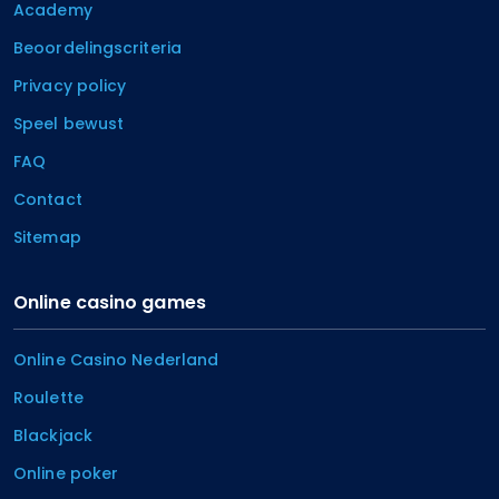
Academy
Beoordelingscriteria
Privacy policy
Speel bewust
FAQ
Contact
Sitemap
Online casino games
Online Casino Nederland
Roulette
Blackjack
Online poker