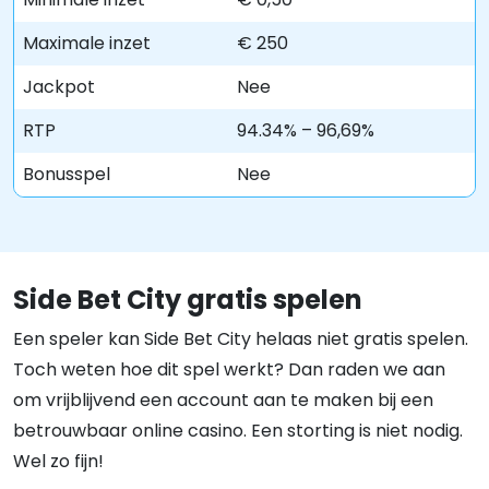
Maximale inzet
€ 250
Jackpot
Nee
RTP
94.34% – 96,69%
Bonusspel
Nee
Side Bet City gratis spelen
Een speler kan Side Bet City helaas niet gratis spelen.
Toch weten hoe dit spel werkt? Dan raden we aan
om vrijblijvend een account aan te maken bij een
betrouwbaar online casino. Een storting is niet nodig.
Wel zo fijn!