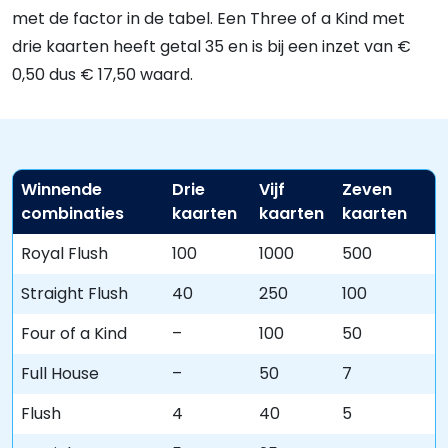
met de factor in de tabel. Een Three of a Kind met
drie kaarten heeft getal 35 en is bij een inzet van €
0,50 dus € 17,50 waard.
Winnende
Drie
Vijf
Zeven
combinaties
kaarten
kaarten
kaarten
Royal Flush
100
1000
500
Straight Flush
40
250
100
Four of a Kind
–
100
50
Full House
–
50
7
Flush
4
40
5