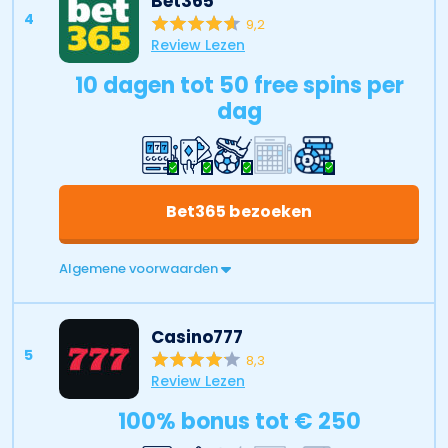
Bet365
4
9,2
Review Lezen
10 dagen tot 50 free spins per
dag
Bet365 bezoeken
Algemene voorwaarden
Casino777
5
8,3
Review Lezen
100% bonus tot € 250