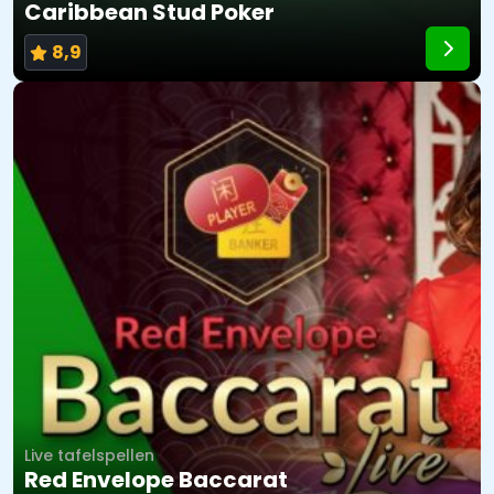
Caribbean Stud Poker
8,9
Live tafelspellen
Red Envelope Baccarat