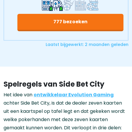
777 bezoeken
Laatst bijgewerkt: 2 maanden geleden
Spelregels van Side Bet City
Het idee van
ontwikkelaar Evolution Gaming
achter Side Bet City, is dat de dealer zeven kaarten
uit een kaartspel op tafel legt en dat gekeken wordt
welke pokerhanden met deze zeven kaarten
gemaakt kunnen worden. Dit verloopt in drie delen: