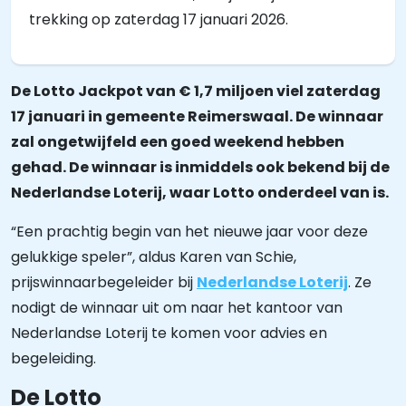
trekking op zaterdag 17 januari 2026.
De Lotto Jackpot van € 1,7 miljoen viel zaterdag
17 januari in gemeente Reimerswaal. De winnaar
zal ongetwijfeld een goed weekend hebben
gehad. De winnaar is inmiddels ook bekend bij de
Nederlandse Loterij, waar Lotto onderdeel van is.
“Een prachtig begin van het nieuwe jaar voor deze
gelukkige speler”, aldus Karen van Schie,
prijswinnaarbegeleider bij
Nederlandse Loterij
. Ze
nodigt de winnaar uit om naar het kantoor van
Nederlandse Loterij te komen voor advies en
begeleiding.
De Lotto