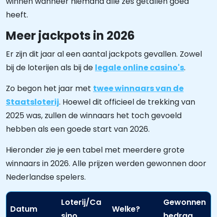
winnen wanneer niemand alle zes getallen goed
heeft.
Meer jackpots in 2026
Er zijn dit jaar al een aantal jackpots gevallen. Zowel
bij de loterijen als bij de
legale online casino's
.
Zo begon het jaar met
twee winnaars van de
Staatsloterij
. Hoewel dit officieel de trekking van
2025 was, zullen de winnaars het toch gevoeld
hebben als een goede start van 2026.
Hieronder zie je een tabel met meerdere grote
winnaars in 2026. Alle prijzen werden gewonnen door
Nederlandse spelers.
Loterij/Ca
Gewonnen
Datum
Welke?
sino
bedrag