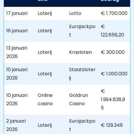
17 januari
Loterij
Lotto
€ 1.700.000
Eurojackpo
€
16 januari
Loterij
t
122.656,20
13 januari
Loterij
Krasloten
€ 300.000
2026
10 januari
Staatsloter
Loterij
€ 1.000.000
2026
ij
€
10 januari
Online
Goldrun
1.994.838,9
2026
casino
Casino
5
2 januari
Eurojackpo
Loterij
€ 129.349
2026
t