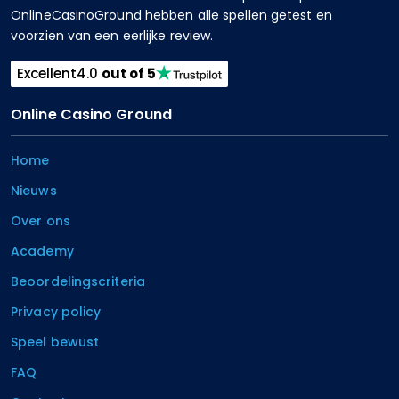
OnlineCasinoGround hebben alle spellen getest en
voorzien van een eerlijke review.
Excellent
4.0
out of 5
Online Casino Ground
Home
Nieuws
Over ons
Academy
Beoordelingscriteria
Privacy policy
Speel bewust
FAQ