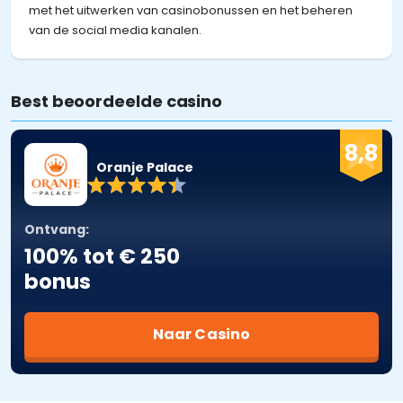
met het uitwerken van casinobonussen en het beheren
van de social media kanalen.
Best beoordeelde casino
8,8
Oranje Palace
Ontvang:
100% tot € 250
bonus
Naar Casino