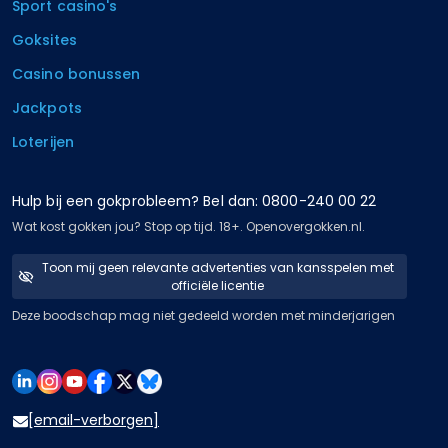
Sport casino's
Goksites
Casino bonussen
Jackpots
Loterijen
Hulp bij een gokprobleem? Bel dan: 0800-240 00 22
Wat kost gokken jou? Stop op tijd. 18+. Openovergokken.nl.
Toon mij geen relevante advertenties van kansspelen met
officiële licentie
Deze boodschap mag niet gedeeld worden met minderjarigen
[email-verborgen]