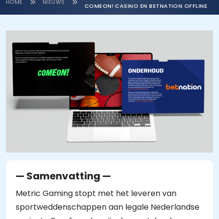
HOME
NIEUWS
COMEON! CASINO EN BETNATION OFFLINE
— Samenvatting —
Metric Gaming stopt met het leveren van
sportweddenschappen aan legale Nederlandse