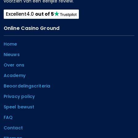
voorzien van een eerlijke review.
Excellent
4.0
out of 5
Online Casino Ground
Home
Nieuws
Over ons
Academy
Beoordelingscriteria
Privacy policy
Speel bewust
FAQ
Contact