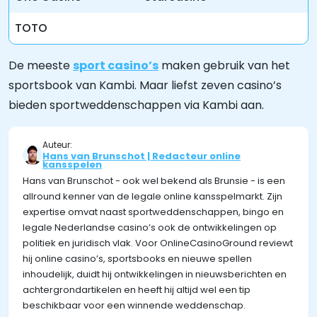
TOTO
De meeste
sport casino’s
maken gebruik van het
sportsbook van Kambi. Maar liefst zeven casino’s
bieden sportweddenschappen via Kambi aan.
Auteur:
Hans van Brunschot | Redacteur online
kansspelen
Hans van Brunschot - ook wel bekend als Brunsie - is een
allround kenner van de legale online kansspelmarkt. Zijn
expertise omvat naast sportweddenschappen, bingo en
legale Nederlandse casino’s ook de ontwikkelingen op
politiek en juridisch vlak. Voor OnlineCasinoGround reviewt
hij online casino’s, sportsbooks en nieuwe spellen
inhoudelijk, duidt hij ontwikkelingen in nieuwsberichten en
achtergrondartikelen en heeft hij altijd wel een tip
beschikbaar voor een winnende weddenschap.