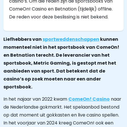
casino’s. Om die reden zijn de sportsbooks van
ComeOn! Casino en Betnation (tijdelijk) offline.
De reden voor deze beslissing is niet bekend.
Liefhebbers van
sportweddenschappen
kunnen
momenteel niet in het sportsbook van ComeOn!
en Betnation terecht. De leverancier van het
sportsbook, Metric Gaming, is gestopt met het
aanbieden van sport. Dat betekent dat de
casino’s op zoek moeten naar een ander
sportsbook.
In het najaar van 2022 kwam
ComeOn! Casino
naar
de Nederlandse gokmarkt. Het spelaanbod bestond
op dat moment uit gokkasten en live casino spellen.
In het voorjaar van 2024 kreeg ComeOn! ook een