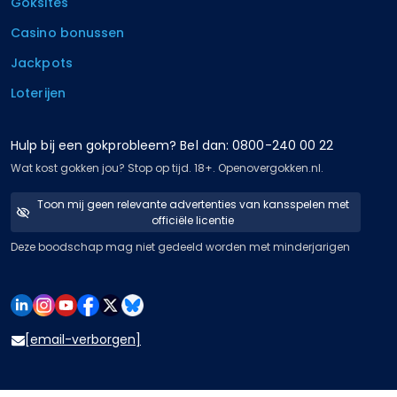
Goksites
Casino bonussen
Jackpots
Loterijen
Hulp bij een gokprobleem? Bel dan: 0800-240 00 22
Wat kost gokken jou? Stop op tijd. 18+. Openovergokken.nl.
Toon mij geen relevante advertenties van kansspelen met
officiële licentie
Deze boodschap mag niet gedeeld worden met minderjarigen
[email-verborgen]