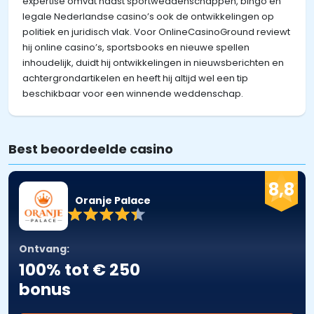
expertise omvat naast sportweddenschappen, bingo en
legale Nederlandse casino’s ook de ontwikkelingen op
politiek en juridisch vlak. Voor OnlineCasinoGround reviewt
hij online casino’s, sportsbooks en nieuwe spellen
inhoudelijk, duidt hij ontwikkelingen in nieuwsberichten en
achtergrondartikelen en heeft hij altijd wel een tip
beschikbaar voor een winnende weddenschap.
Best beoordeelde casino
8,8
Oranje Palace
Ontvang:
100% tot € 250
bonus