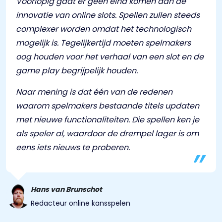
Voorlopig gaat er geen eind komen aan de
innovatie van online slots. Spellen zullen steeds
complexer worden omdat het technologisch
mogelijk is. Tegelijkertijd moeten spelmakers
oog houden voor het verhaal van een slot en de
game play begrijpelijk houden.
Naar mening is dat één van de redenen
waarom spelmakers bestaande titels updaten
met nieuwe functionaliteiten. Die spellen ken je
als speler al, waardoor de drempel lager is om
eens iets nieuws te proberen.
Hans van Brunschot
Redacteur online kansspelen