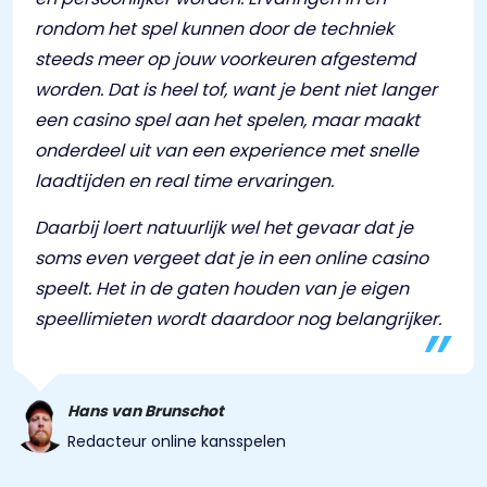
rondom het spel kunnen door de techniek
steeds meer op jouw voorkeuren afgestemd
worden. Dat is heel tof, want je bent niet langer
een casino spel aan het spelen, maar maakt
onderdeel uit van een experience met snelle
laadtijden en real time ervaringen.
Daarbij loert natuurlijk wel het gevaar dat je
soms even vergeet dat je in een online casino
speelt. Het in de gaten houden van je eigen
speellimieten wordt daardoor nog belangrijker.
Hans van Brunschot
Redacteur online kansspelen