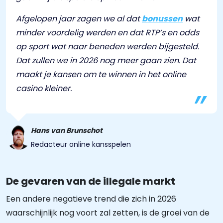
Afgelopen jaar zagen we al dat
bonussen
wat
minder voordelig werden en dat RTP’s en odds
op sport wat naar beneden werden bijgesteld.
Dat zullen we in 2026 nog meer gaan zien. Dat
maakt je kansen om te winnen in het online
casino kleiner.
Hans van Brunschot
Redacteur online kansspelen
De gevaren van de illegale markt
Een andere negatieve trend die zich in 2026
waarschijnlijk nog voort zal zetten, is de groei van de