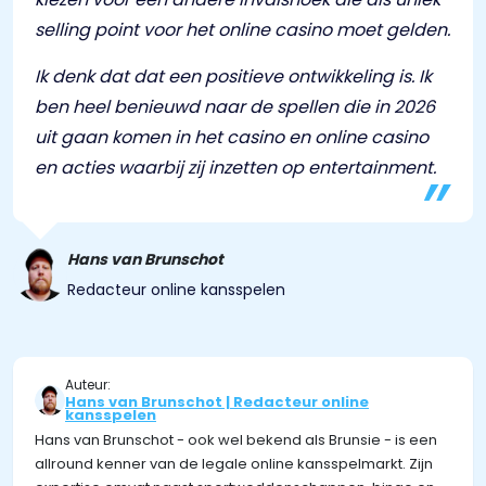
selling point voor het online casino moet gelden.
Ik denk dat dat een positieve ontwikkeling is. Ik
ben heel benieuwd naar de spellen die in 2026
uit gaan komen in het casino en online casino
en acties waarbij zij inzetten op entertainment.
Hans van Brunschot
Redacteur online kansspelen
Auteur:
Hans van Brunschot | Redacteur online
kansspelen
Hans van Brunschot - ook wel bekend als Brunsie - is een
allround kenner van de legale online kansspelmarkt. Zijn