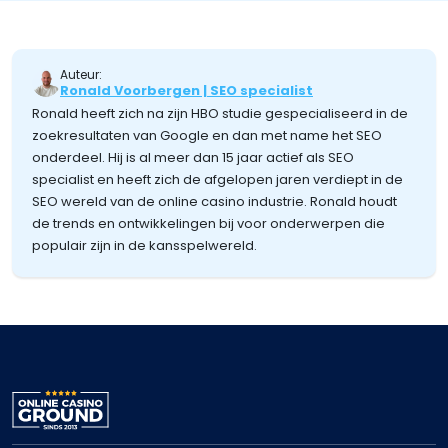
Auteur:
Ronald Voorbergen | SEO specialist
Ronald heeft zich na zijn HBO studie gespecialiseerd in de
zoekresultaten van Google en dan met name het SEO
onderdeel. Hij is al meer dan 15 jaar actief als SEO
specialist en heeft zich de afgelopen jaren verdiept in de
SEO wereld van de online casino industrie. Ronald houdt
de trends en ontwikkelingen bij voor onderwerpen die
populair zijn in de kansspelwereld.