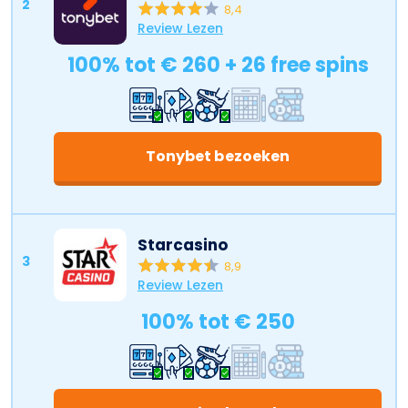
2
8,4
Review Lezen
100% tot € 260 + 26 free spins
Tonybet bezoeken
Starcasino
3
8,9
Review Lezen
100% tot € 250