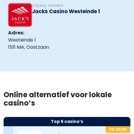
LOKAAL CASINO
Jacks Casino Westeinde 1
Adres:
Westeinde 1
1511 MA, Oostzaan
Online alternatief voor lokale
casino’s
Top 5 casino’s
TIP 2026!