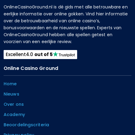
OnlineCasinoGround.nl is dé gids met alle betrouwbare en
eerlijke informatie over online gokken. Vind hier informatie
over de betrouwbaarheid van online casino’s,
bonusvoorwaarden en de nieuwste spellen. Experts van
OnlineCasinoGround hebben alle spellen getest en
voorzien van een eerlijke review.
Excellent
4.0
out of 5
Online Casino Ground
Home
Nieuws
Over ons
Academy
Beoordelingscriteria