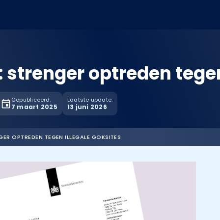
: strenger optreden tegen
Gepubliceerd:
Laatste update:
7 maart 2025
13 juni 2026
GER OPTREDEN TEGEN ILLEGALE GOKSITES