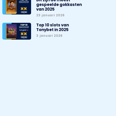
gespeelde gokkasten
van 2025
23 januari 2026
Top 10 slots van
Tonybet in 2025
3 januari 2026