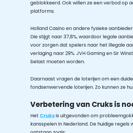
geblokkeerd. Ook willen ze een verbod op a
platforms.
Holland Casino en andere fysieke aanbiede
Die stijgt naar 37,8%, waardoor legale aanb
voor zorgen dat spelers naar het illegale a
verlaging naar 29%. JVH Gaming en Sir Winst
belast moeten worden.
Daarnaast vragen de loterijen om een duidel
fondsenwervende loterijen. Zo kunnen ze hu
Verbetering van Cruks is no
Het
Cruks
is uitgevonden om probleemgokker
kansspelen in Nederland. De huidige regels
ontstaan zoals: