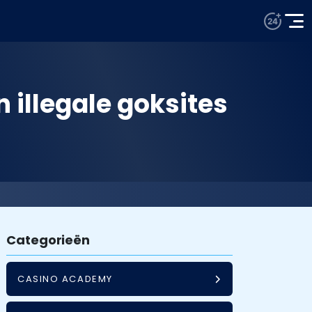
 illegale goksites
Categorieën
CASINO ACADEMY