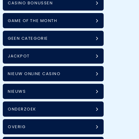
CASINO BONUSSEN
GAME OF THE MONTH
GEEN CATEGORIE
JACKPOT
NIEUW ONLINE CASINO
NIEUWS
ONDERZOEK
OVERIG