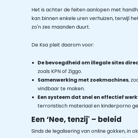
Het is achter de feiten aanlopen met handha
kan binnen enkele uren verhuizen, terwijl het
zo'n zes maanden duurt.
De Ksa pleit daarom voor:
De bevoegdheid om illegale sites direc
zoals KPN of Ziggo.
Samenwerking met zoekmachines
, zo
vindbaar te maken.
Een systeem dat snel en effectief werk
terroristisch materiaal en kinderporno g
Een ‘Nee, tenzij' – beleid
Sinds de legalisering van online gokken, in o