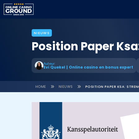
NIEUWS
Position Paper Ksa
Auteur:
Evi Quekel
|
Online casino en bonus expert
HOME
NIEUWS
POSITION PAPER KSA: STREN