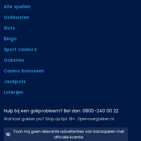
Alle spellen
Gokkasten
Slots
Bingo
Sport casino's
Goksites
Casino bonussen
Jackpots
Loterijen
Hulp bij een gokprobleem? Bel dan: 0800-240 00 22
Wat kost gokken jou? Stop op tijd. 18+. Openovergokken.nl.
Toon mij geen relevante advertenties van kansspelen met
officiële licentie