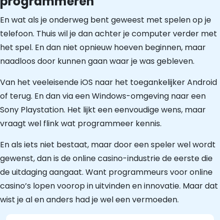
programmeren
En wat als je onderweg bent geweest met spelen op je
telefoon. Thuis wil je dan achter je computer verder met
het spel. En dan niet opnieuw hoeven beginnen, maar
naadloos door kunnen gaan waar je was gebleven.
Van het veeleisende iOS naar het toegankelijker Android
of terug. En dan via een Windows-omgeving naar een
Sony Playstation. Het lijkt een eenvoudige wens, maar
vraagt wel flink wat programmeer kennis.
En als iets niet bestaat, maar door een speler wel wordt
gewenst, dan is de online casino-industrie de eerste die
de uitdaging aangaat. Want programmeurs voor online
casino’s lopen voorop in uitvinden en innovatie. Maar dat
wist je al en anders had je wel een vermoeden.