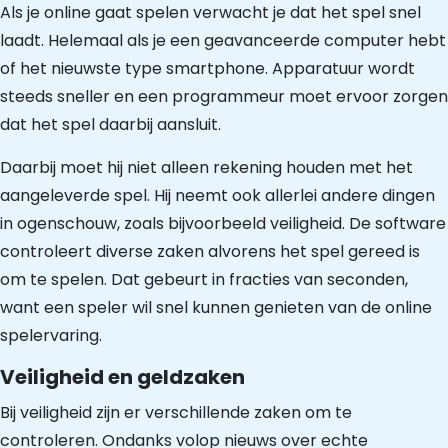
Als je online gaat spelen verwacht je dat het spel snel
laadt. Helemaal als je een geavanceerde computer hebt
of het nieuwste type smartphone. Apparatuur wordt
steeds sneller en een programmeur moet ervoor zorgen
dat het spel daarbij aansluit.
Daarbij moet hij niet alleen rekening houden met het
aangeleverde spel. Hij neemt ook allerlei andere dingen
in ogenschouw, zoals bijvoorbeeld veiligheid. De software
controleert diverse zaken alvorens het spel gereed is
om te spelen. Dat gebeurt in fracties van seconden,
want een speler wil snel kunnen genieten van de online
spelervaring.
Veiligheid en geldzaken
Bij veiligheid zijn er verschillende zaken om te
controleren. Ondanks volop nieuws over echte