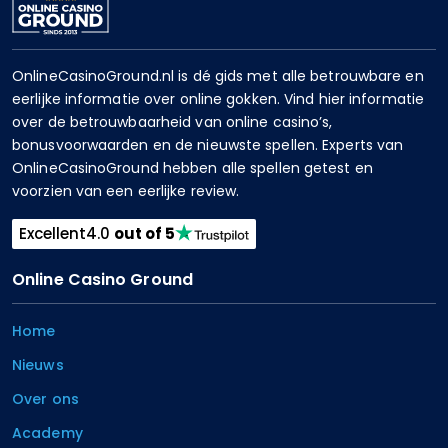
OnlineCasinoGround.nl is dé gids met alle betrouwbare en
eerlijke informatie over online gokken. Vind hier informatie
over de betrouwbaarheid van online casino’s,
bonusvoorwaarden en de nieuwste spellen. Experts van
OnlineCasinoGround hebben alle spellen getest en
voorzien van een eerlijke review.
Excellent
4.0
out of 5
Online Casino Ground
Home
Nieuws
Over ons
Academy