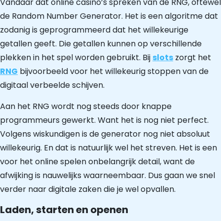
Vandaar dat online casino’s spreken van de RNG, oftewel
de Random Number Generator. Het is een algoritme dat
zodanig is geprogrammeerd dat het willekeurige
getallen geeft. Die getallen kunnen op verschillende
plekken in het spel worden gebruikt. Bij
slots
zorgt het
RNG
bijvoorbeeld voor het willekeurig stoppen van de
digitaal verbeelde schijven.
Aan het RNG wordt nog steeds door knappe
programmeurs gewerkt. Want het is nog niet perfect.
Volgens wiskundigen is de generator nog niet absoluut
willekeurig. En dat is natuurlijk wel het streven. Het is een
voor het online spelen onbelangrijk detail, want de
afwijking is nauwelijks waarneembaar. Dus gaan we snel
verder naar digitale zaken die je wel opvallen.
Laden, starten en openen