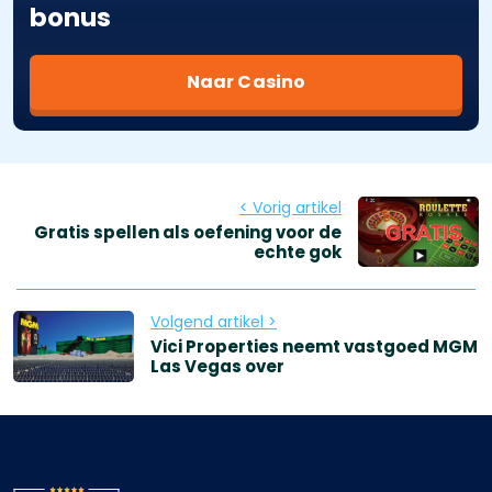
bonus
Naar Casino
< Vorig artikel
Gratis spellen als oefening voor de
echte gok
Volgend artikel >
Vici Properties neemt vastgoed MGM
Las Vegas over