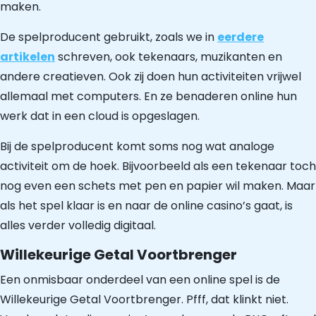
maken.
De spelproducent gebruikt, zoals we in
eerdere
artikelen
schreven, ook tekenaars, muzikanten en
andere creatieven. Ook zij doen hun activiteiten vrijwel
allemaal met computers. En ze benaderen online hun
werk dat in een cloud is opgeslagen.
Bij de spelproducent komt soms nog wat analoge
activiteit om de hoek. Bijvoorbeeld als een tekenaar toch
nog even een schets met pen en papier wil maken. Maar
als het spel klaar is en naar de online casino’s gaat, is
alles verder volledig digitaal.
Willekeurige Getal Voortbrenger
Een onmisbaar onderdeel van een online spel is de
Willekeurige Getal Voortbrenger. Pfff, dat klinkt niet.