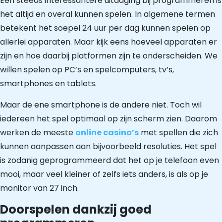
Een steeds interessantere uitdaging bij programmeren is
het altijd en overal kunnen spelen. In algemene termen
betekent het soepel 24 uur per dag kunnen spelen op
allerlei apparaten. Maar kijk eens hoeveel apparaten er
zijn en hoe daarbij platformen zijn te onderscheiden. We
willen spelen op PC’s en spelcomputers, tv’s,
smartphones en tablets.
Maar de ene smartphone is de andere niet. Toch wil
iedereen het spel optimaal op zijn scherm zien. Daarom
werken de meeste
online casino’s
met spellen die zich
kunnen aanpassen aan bijvoorbeeld resoluties. Het spel
is zodanig geprogrammeerd dat het op je telefoon even
mooi, maar veel kleiner of zelfs iets anders, is als op je
monitor van 27 inch.
Doorspelen dankzij goed