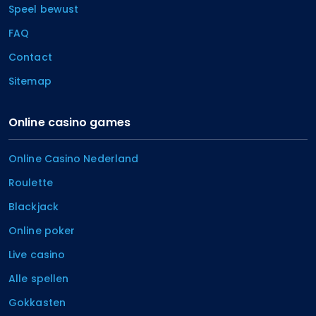
Speel bewust
FAQ
Contact
Sitemap
Online casino games
Online Casino Nederland
Roulette
Blackjack
Online poker
Live casino
Alle spellen
Gokkasten