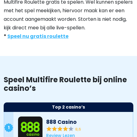
Multifire Roulette gratis te spelen. Wel kunnen spelers
met het spel meekijken, hiervoor maak kan er een
account aangemaakt worden. Storten is niet nodig,
kijk direct mee bij alle live-spellen.
*
Speel nu gratis roulette
Speel Multifire Roulette bij online
casino’s
Top 2 casino’s
888 Casino
1
8,6
Review Lezen