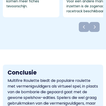
komen meer fiches
Voor een andere manie
tevoorschijn.
inzetten is de zogena
racetrack beschikbaar.
Conclusie
Multifire Roulette biedt de populaire roulette
met vermenigvuldigers als virtueel spel, in plaats
van de bombarie die gepaard gaat met de
gewone spelshow-edities. Spelers die wel graag
gebruikmaken van die vermenigvuldigers, maar