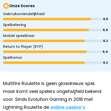
Specificaties
Onze Scores
Spelen met geld
Gebruiksvriendelijkheid
8,8
Spelregels
Spelbeleving
8,6
Hoe werkt het?
Mobiel speelbaar
8,2
Conclusie
Return to Player (RTP)
8,4
Veelgestelde vragen
Spelbonus
8,2
Multifire Roulette is geen gloednieuw spel,
maar komt veel spelers ongetwijfeld bekend
voor. Sinds Evolution Gaming in 2018 met
Lightning Roulette de
online casino’s