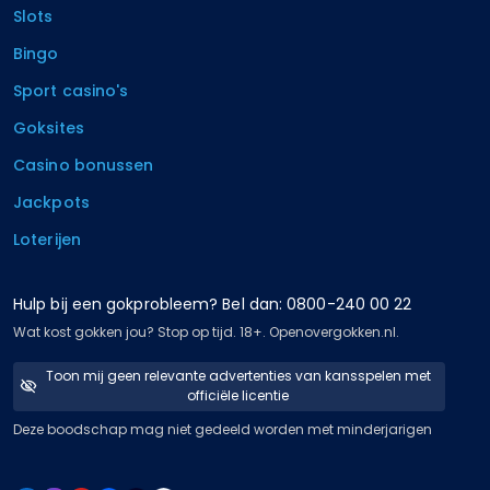
Slots
Bingo
Sport casino's
Goksites
Casino bonussen
Jackpots
Loterijen
Hulp bij een gokprobleem? Bel dan: 0800-240 00 22
Wat kost gokken jou? Stop op tijd. 18+. Openovergokken.nl.
Toon mij geen relevante advertenties van kansspelen met
officiële licentie
Deze boodschap mag niet gedeeld worden met minderjarigen