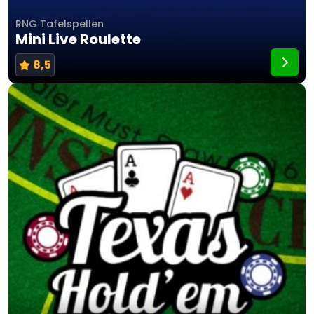
RNG Tafelspellen
Mini Live Roulette
8,5