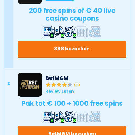
200 free spins of € 40 live
casino coupons
888 bezoeken
BetMGM
2
8,8
Review Lezen
Pak tot € 100 + 1000 free spins
BetMGM bezoeken