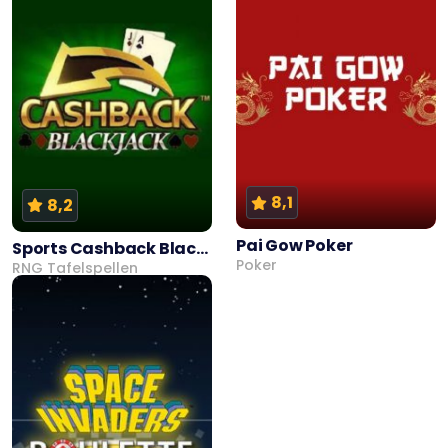
8,1
8,2
Pai Gow Poker
Sports Cashback Blackjack
Poker
RNG Tafelspellen