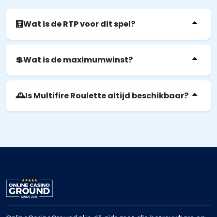
🧮Wat is de RTP voor dit spel?
De RTP voor Multifire Roulette is 97,30%
💲Wat is de maximumwinst?
De maximumwinst is 500x de inzet, oftewel €
62.500.
🕰️Is Multifire Roulette altijd beschikbaar?
Ja, als virtueel spel is Multifire Roulette dag en
nacht beschikbaar.