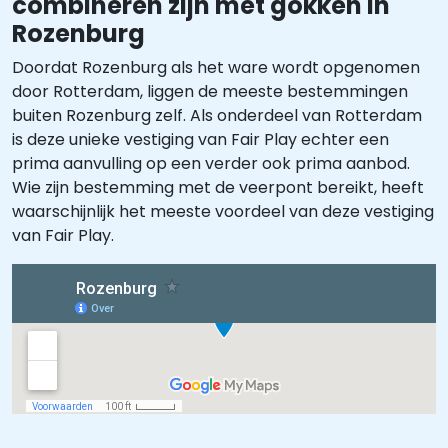
combineren zijn met gokken in
Rozenburg
Doordat Rozenburg als het ware wordt opgenomen
door Rotterdam, liggen de meeste bestemmingen
buiten Rozenburg zelf. Als onderdeel van Rotterdam
is deze unieke vestiging van Fair Play echter een
prima aanvulling op een verder ook prima aanbod.
Wie zijn bestemming met de veerpont bereikt, heeft
waarschijnlijk het meeste voordeel van deze vestiging
van Fair Play.