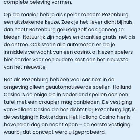
complete beleving vormen.
Op die manier heb je als speler rondom Rozenburg
een uitstekende keuze. Zoek je het liever dichtbij huis,
dan heeft Rozenburg gelukkig zelf ook genoeg te
bieden. Natuurlijk zijn hapjes en drankjes gratis, net als
de entree. Ook staan alle automaten er die je
inmiddels verwacht van een casino, al kiezen spelers
hier eerder voor een oudere kast dan het nieuwste
van het nieuwste.
Net als Rozenburg hebben veel casino’s in de
omgeving alleen geautomatiseerde spellen. Holland
Casino is de enige die in Nederland spellen aan een
tafel met een croupier mag aanbieden. De vestiging
van Holland Casino die het dichtst bij Rozenburg ligt, is
de vestiging in Rotterdam. Het Holland Casino hier is
bovendien dag en nacht open – de eerste vestiging
waarbij dat concept werd uitgeprobeerd.