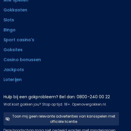
Alle spellen
Gokkasten
Slots
Bingo
Sport casino's
Goksites
Casino bonussen
Jackpots
Loterijen
Hulp bij een gokprobleem? Bel dan: 0800-240 00 22
Wat kost gokken jou? Stop op tijd. 18+. Openovergokken.nl.
Toon mij geen relevante advertenties van kansspelen met
officiële licentie
Deze boodschap mag niet gedeeld worden met minderjarigen