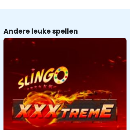
Andere leuke spellen