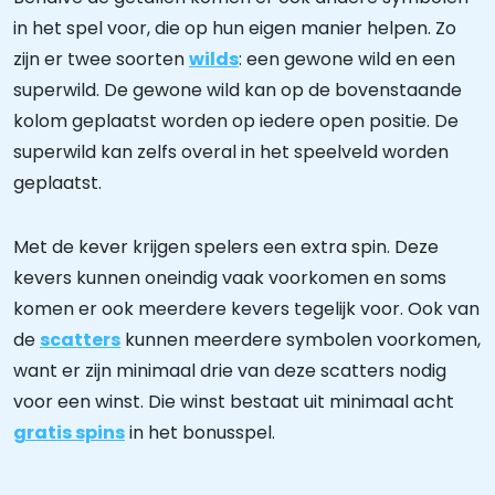
in het spel voor, die op hun eigen manier helpen. Zo
zijn er twee soorten
wilds
: een gewone wild en een
superwild. De gewone wild kan op de bovenstaande
kolom geplaatst worden op iedere open positie. De
superwild kan zelfs overal in het speelveld worden
geplaatst.
Met de kever krijgen spelers een extra spin. Deze
kevers kunnen oneindig vaak voorkomen en soms
komen er ook meerdere kevers tegelijk voor. Ook van
de
scatters
kunnen meerdere symbolen voorkomen,
want er zijn minimaal drie van deze scatters nodig
voor een winst. Die winst bestaat uit minimaal acht
gratis spins
in het bonusspel.