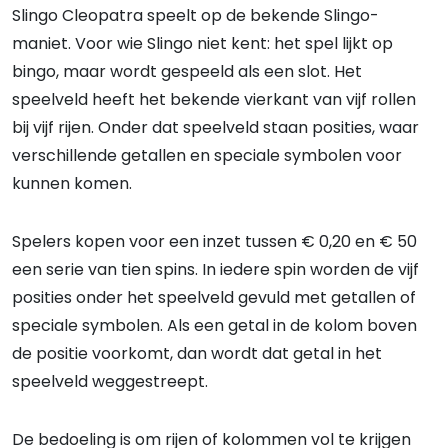
Slingo Cleopatra speelt op de bekende Slingo-
maniet. Voor wie Slingo niet kent: het spel lijkt op
bingo, maar wordt gespeeld als een slot. Het
speelveld heeft het bekende vierkant van vijf rollen
bij vijf rijen. Onder dat speelveld staan posities, waar
verschillende getallen en speciale symbolen voor
kunnen komen.
Spelers kopen voor een inzet tussen € 0,20 en € 50
een serie van tien spins. In iedere spin worden de vijf
posities onder het speelveld gevuld met getallen of
speciale symbolen. Als een getal in de kolom boven
de positie voorkomt, dan wordt dat getal in het
speelveld weggestreept.
De bedoeling is om rijen of kolommen vol te krijgen