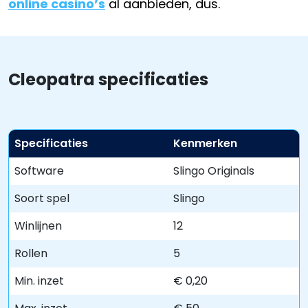
online casino’s
al aanbieden, dus.
Cleopatra specificaties
Specificaties
Kenmerken
Software
Slingo Originals
Soort spel
Slingo
Winlijnen
12
Rollen
5
Min. inzet
€ 0,20