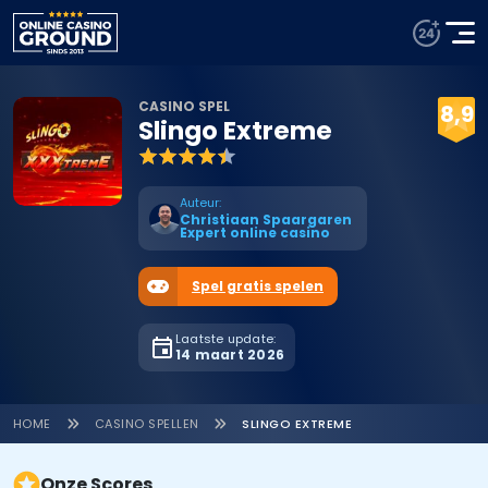
Bezoek Hard
HARD ROCK CASINO
CASINO SPEL
8,9
100% TOT € 100
Rock Casino
Slingo Extreme
Auteur:
Christiaan Spaargaren
Expert online casino
Spel gratis spelen
Laatste update:
14 maart 2026
HOME
CASINO SPELLEN
SLINGO EXTREME
Onze Scores