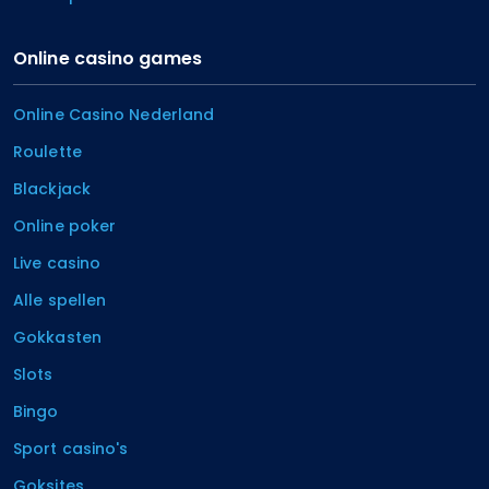
Online casino games
Online Casino Nederland
Roulette
Blackjack
Online poker
Live casino
Alle spellen
Gokkasten
Slots
Bingo
Sport casino's
Goksites