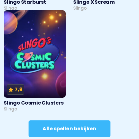
Slingo Starburst
Slingo X Scream
Slingo
Slingo
7,9
Slingo Cosmic Clusters
Slingo
Alle spellen bekijken