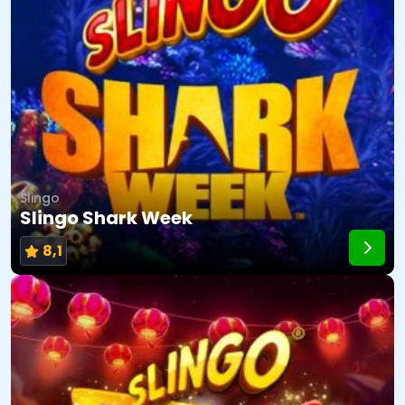
Slingo
Slingo Shark Week
8,1