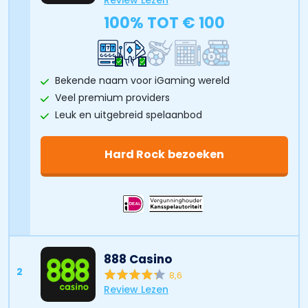
Review Lezen
100% TOT € 100
Bekende naam voor iGaming wereld
Veel premium providers
Leuk en uitgebreid spelaanbod
Hard Rock bezoeken
888 Casino
2
8,6
Review Lezen