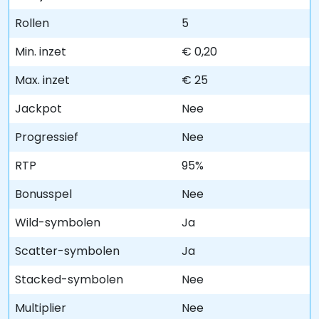
Rollen
5
Min. inzet
€ 0,20
Max. inzet
€ 25
Jackpot
Nee
Progressief
Nee
RTP
95%
Bonusspel
Nee
Wild-symbolen
Ja
Scatter-symbolen
Ja
Stacked-symbolen
Nee
Multiplier
Nee