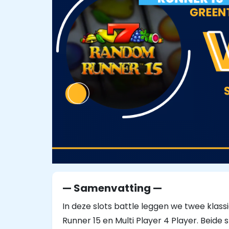
— Samenvatting —
In deze slots battle leggen we twee klas
Runner 15 en Multi Player 4 Player. Beide 