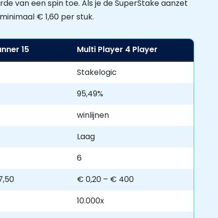
aarde van een spin toe. Als je de SuperStake aanzet
 minimaal € 1,60 per stuk.
nner 15
Multi Player 4 Player
Stakelogic
95,49%
winlijnen
Laag
6
7,50
€ 0,20 – € 400
10.000x