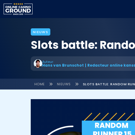
NIEUWS
Slots battle: Rand
Auteur:
Hans van Brunschot
|
Redacteur online kans
HOME
NIEUWS
SLOTS BATTLE: RANDOM RUNN