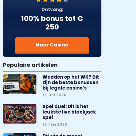
Ontvang:
100% bonus tot €
250
Naar Casino
Populaire artikelen
Wedden op het WK? Dit
zijn de beste bonussen
bij legale casino’s
11 juni 2026
Spel duel: Dit is het
leukste live blackjack
spel
19 mei 2026
Dit zijn de meest