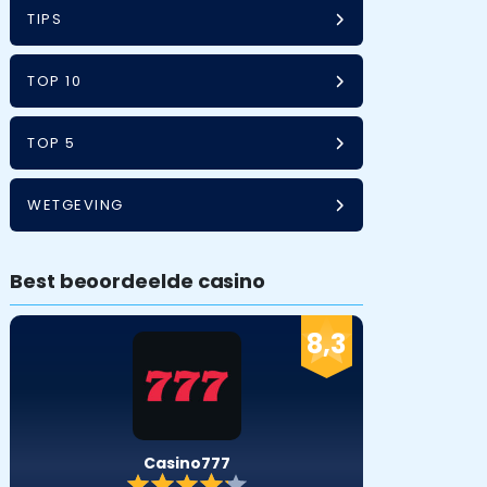
TIPS
TOP 10
TOP 5
WETGEVING
Best beoordeelde casino
8,3
Casino777