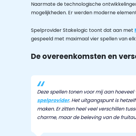
Naarmate de technologische ontwikkelingen
mogelijkheden. Er werden moderne element
Spelprovider Stakelogic toont dat aan met
gespeeld met maximaal vier spellen van elk d
De overeenkomsten en versc
Deze spellen tonen voor mij aan hoeveel 
spelprovider
. Het uitgangspunt is hetzel
maken. Er zitten heel veel verschillen tu
charme, maar de beleving van de fruitaut