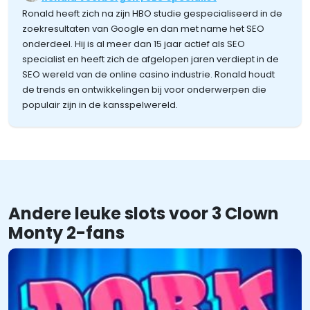
Ronald heeft zich na zijn HBO studie gespecialiseerd in de
zoekresultaten van Google en dan met name het SEO
onderdeel. Hij is al meer dan 15 jaar actief als SEO
specialist en heeft zich de afgelopen jaren verdiept in de
SEO wereld van de online casino industrie. Ronald houdt
de trends en ontwikkelingen bij voor onderwerpen die
populair zijn in de kansspelwereld.
Andere leuke slots voor 3 Clown
Monty 2-fans