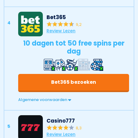
Bet365
4
9,2
Review Lezen
10 dagen tot 50 free spins per
dag
Bet365 bezoeken
Algemene voorwaarden
Casino777
5
8,3
Review Lezen