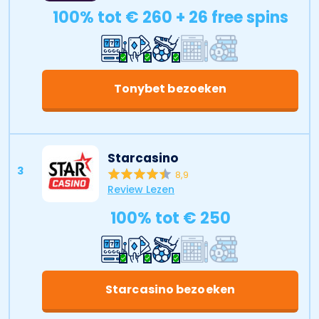
100% tot € 260 + 26 free spins
Tonybet bezoeken
Starcasino
3
8,9
Review Lezen
100% tot € 250
Starcasino bezoeken