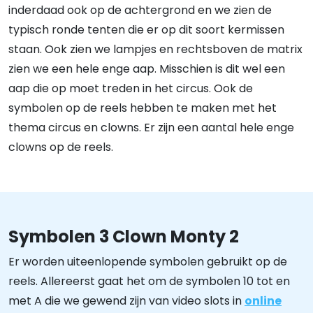
inderdaad ook op de achtergrond en we zien de
typisch ronde tenten die er op dit soort kermissen
staan. Ook zien we lampjes en rechtsboven de matrix
zien we een hele enge aap. Misschien is dit wel een
aap die op moet treden in het circus. Ook de
symbolen op de reels hebben te maken met het
thema circus en clowns. Er zijn een aantal hele enge
clowns op de reels.
Symbolen 3 Clown Monty 2
Er worden uiteenlopende symbolen gebruikt op de
reels. Allereerst gaat het om de symbolen 10 tot en
met A die we gewend zijn van video slots in
online