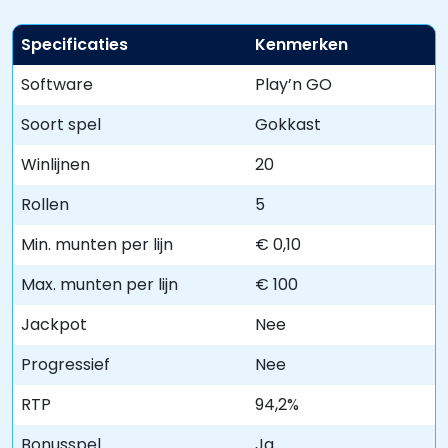
Specificaties
Kenmerken
Software
Play’n GO
Soort spel
Gokkast
Winlijnen
20
Rollen
5
Min. munten per lijn
€ 0,10
Max. munten per lijn
€ 100
Jackpot
Nee
Progressief
Nee
RTP
94,2%
Bonusspel
Ja