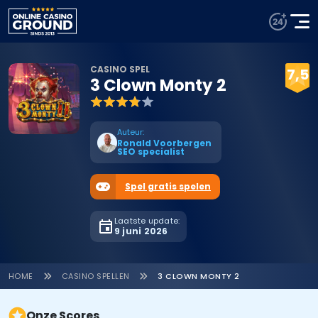
ORANJE PALACE
Bezoek Oranje
100% tot € 250
CASINO SPEL
7,5
Palace
bonus
3 Clown Monty 2
Auteur:
Ronald Voorbergen
SEO specialist
Spel gratis spelen
Laatste update:
9 juni 2026
HOME
CASINO SPELLEN
3 CLOWN MONTY 2
Onze Scores