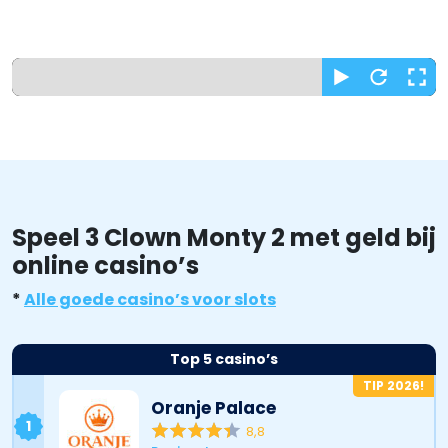
100% tot € 250 bonus
Speel met bonus
of
Start gratis spel
Speel 3 Clown Monty 2 met geld bij
online casino’s
*
Alle goede casino’s voor slots
Top 5 casino’s
TIP 2026!
Oranje Palace
1
8,8