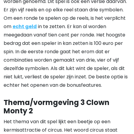
worden genoemd. Dit spel is ook een versie daarvan.
Er zijn vijf reels en op elke reel staan drie symbolen.
Om een ronde te spelen op de reels, is het verplicht
om
echt geld
in te zetten. Er kan al worden
meegedaan vanaf tien cent per ronde. Het hoogste
bedrag dat een speler in kan zetten is 100 euro per
spin. In de eerste ronde gaat het erom dat er
combinaties worden gemaakt van drie, vier of vijf
dezelfde symbolen. Als dit lukt wint de speler, als dit
niet lukt, verliest de speler zijn inzet. De beste optie is
echter het openen van de bonusfeatures.
Thema/vormgeving 3 Clown
Monty 2
Het thema van dit spel lijkt een beetje op een
kermisattractie of circus. Het woord circus staat