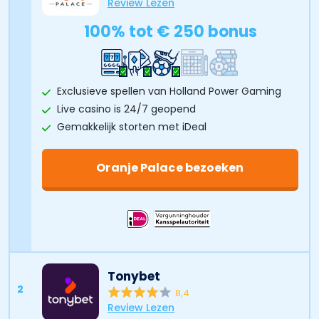
Review Lezen
100% tot € 250 bonus
Exclusieve spellen van Holland Power Gaming
Live casino is 24/7 geopend
Gemakkelijk storten met iDeal
Oranje Palace bezoeken
Tonybet
2
8,4
Review Lezen