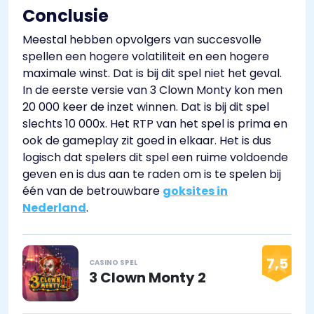
Conclusie
Meestal hebben opvolgers van succesvolle
spellen een hogere volatiliteit en een hogere
maximale winst. Dat is bij dit spel niet het geval.
In de eerste versie van 3 Clown Monty kon men
20 000 keer de inzet winnen. Dat is bij dit spel
slechts 10 000x. Het RTP van het spel is prima en
ook de gameplay zit goed in elkaar. Het is dus
logisch dat spelers dit spel een ruime voldoende
geven en is dus aan te raden om is te spelen bij
één van de betrouwbare
goksites in
Nederland
.
7,5
CASINO SPEL
3 Clown Monty 2